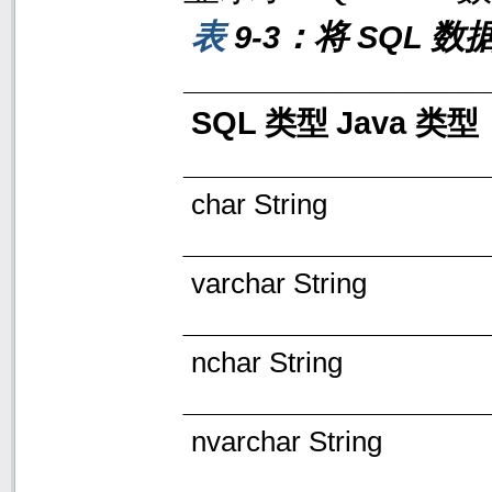
表
：将
数
9-3
SQL
SQL
Java
类型
类型
char String
varchar String
nchar String
nvarchar String