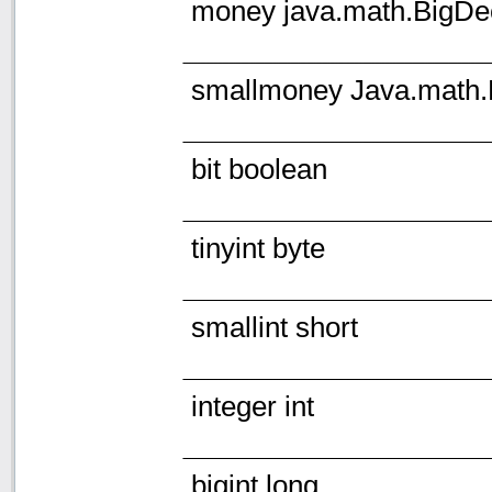
money java.math.BigDe
smallmoney Java.math.
bit boolean
tinyint byte
smallint short
integer int
bigint long