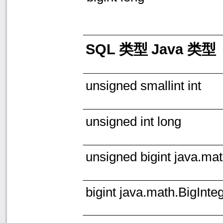
SQL
Java
类型
类型
unsigned smallint int
unsigned int long
unsigned bigint java.mat
bigint java.math.BigInte