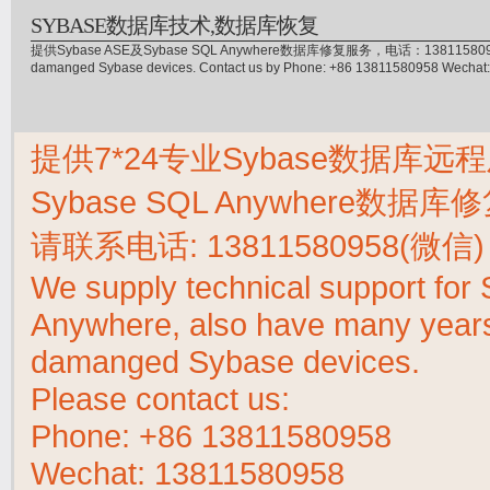
SYBASE数据库技术,数据库恢复
提供Sybase ASE及Sybase SQL Anywhere数据库修复服务，电话：13811580958(微信)，
damanged Sybase devices. Contact us by Phone: +86 13811580958 Wecha
提供7*24专业Sybase数据库远程
Sybase SQL Anywhere数据
请联系电话:
13811580958(微信)
We supply technical support fo
Anywhere, also have many years 
damanged Sybase devices.
Please contact us:
Phone:
+86 13811580958
Wechat: 13811580958