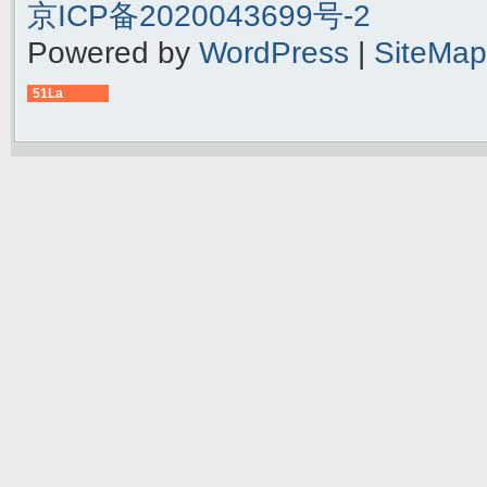
京ICP备2020043699号-2
Powered by
WordPress
|
SiteMap
51La