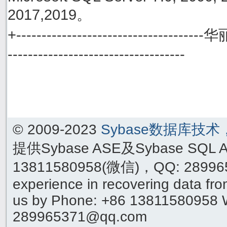
2017,2019。
+------------------------------------
-----------------------------------
© 2009-2023
Sybase数据库技
提供Sybase ASE及Sybase SQ
13811580958(微信)，QQ: 289965
experience in recovering data f
us by Phone: +86 13811580958 
289965371@qq.com