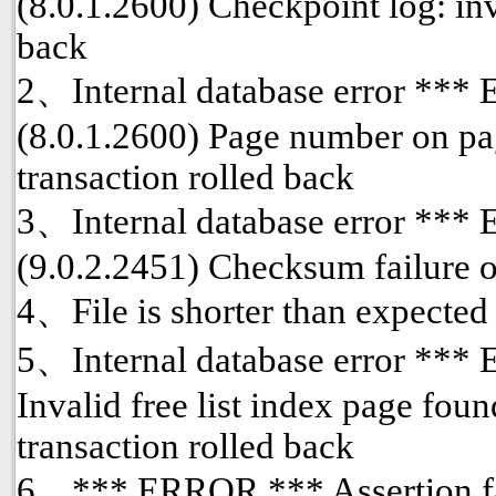
(8.0.1.2600) Checkpoint log: inv
back
2、Internal database error ***
(8.0.1.2600) Page number on pa
transaction rolled back
3、Internal database error ***
(9.0.2.2451) Checksum failure o
4、File is shorter than expected
5、Internal database error *** 
Invalid free list index page fou
transaction rolled back
6、*** ERROR *** Assertion fai