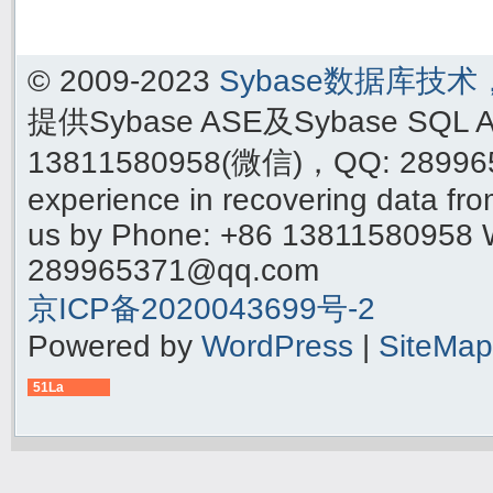
© 2009-2023
Sybase数据库技
提供Sybase ASE及Sybase SQ
13811580958(微信)，QQ: 289965
experience in recovering data f
us by Phone: +86 13811580958 
289965371@qq.com
京ICP备2020043699号-2
Powered by
WordPress
|
SiteMap
51La