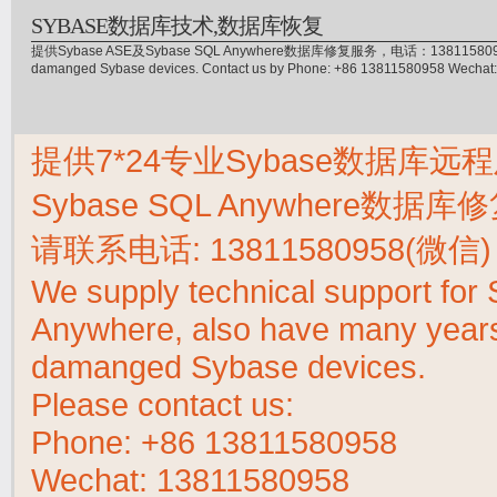
SYBASE数据库技术,数据库恢复
提供Sybase ASE及Sybase SQL Anywhere数据库修复服务，电话：13811580958(微信)，
damanged Sybase devices. Contact us by Phone: +86 13811580958 Wecha
提供7*24专业Sybase数据库远程
Sybase SQL Anywhere数据
请联系电话:
13811580958(微信)
We supply technical support fo
Anywhere, also have many years 
damanged Sybase devices.
Please contact us:
Phone:
+86 13811580958
Wechat: 13811580958