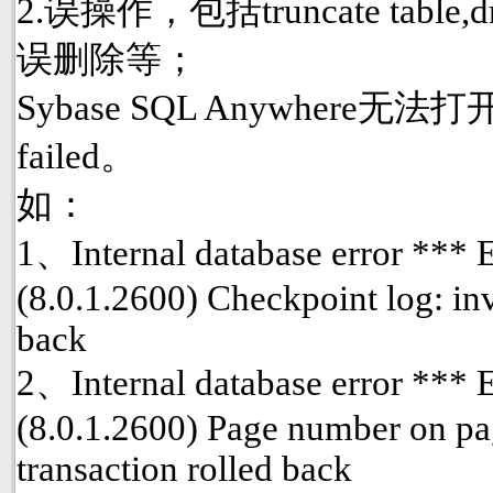
2.误操作，包括truncate table
误删除等；
Sybase SQL Anywhere
failed。
如：
1、Internal database error ***
(8.0.1.2600) Checkpoint log: inv
back
2、Internal database error ***
(8.0.1.2600) Page number on pa
transaction rolled back