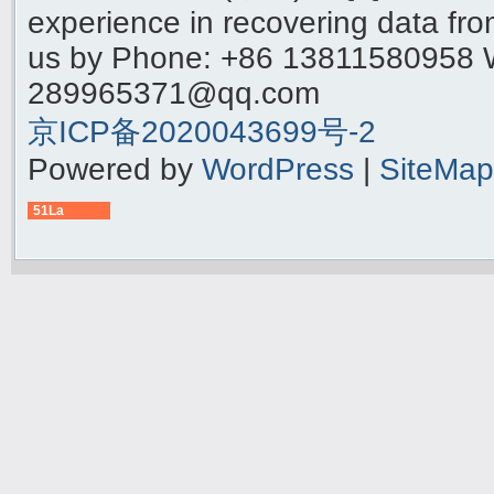
experience in recovering data f
us by Phone: +86 13811580958 
289965371@qq.com
京ICP备2020043699号-2
Powered by
WordPress
|
SiteMap
51La