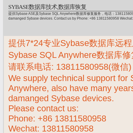
SYBASE数据库技术,数据库恢复
提供Sybase ASE及Sybase SQL Anywhere数据库修复服务，电话：13811580958(微信)，
damanged Sybase devices. Contact us by Phone: +86 13811580958 Wecha
提供7*24专业Sybase数据库远程
Sybase SQL Anywhere数据
请联系电话:
13811580958(微信)
We supply technical support fo
Anywhere, also have many years 
damanged Sybase devices.
Please contact us:
Phone:
+86 13811580958
Wechat: 13811580958