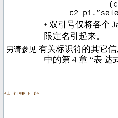
(c
c2 p1.”sel
•
双引号仅将各个
J
限定名引起来。
有关标识符的其它信
另请参见
中的第
4
章 “表 
|
|
< 上一个
内容
下一步 >