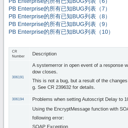
PB Enterprise的所有已知BUG列表（6）
PB Enterprise的所有已知BUG列表（7）
PB Enterprise的所有已知BUG列表（8）
PB Enterprise的所有已知BUG列表（9）
PB Enterprise的所有已知BUG列表（10）
CR
Description
Number
A systemerror in open event of a response wi
dow closes.
306191
This is not a bug, but a result of the changes
g. See CR 239632 for details.
Problems when setting Autoscript Delay to 1
306194
Using the EncryptMessage function with SOA
following error:
SOAP Exception