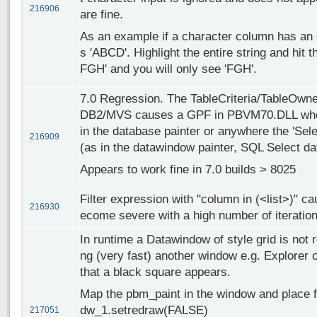
216906
are fine.
As an example if a character column has an e
s 'ABCD'. Highlight the entire string and hit t
FGH' and you will only see 'FGH'.
7.0 Regression. The TableCriteria/TableOwne
DB2/MVS causes a GPF in PBVM70.DLL when e
in the database painter or anywhere the 'Sele
216909
(as in the datawindow painter, SQL Select da
Appears to work fine in 7.0 builds > 8025
Filter expression with "column in (<list>)" 
216930
ecome severe with a high number of iteration
In runtime a Datawindow of style grid is not 
ng (very fast) another window e.g. Explorer 
that a black square appears.
Map the pbm_paint in the window and place fo
dw_1.setredraw(FALSE)
217051