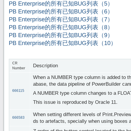
PB Enterprise的所有已知BUG列表（5）
PB Enterprise的所有已知BUG列表（6）
PB Enterprise的所有已知BUG列表（7）
PB Enterprise的所有已知BUG列表（8）
PB Enterprise的所有已知BUG列表（9）
PB Enterprise的所有已知BUG列表（10）
CR
Description
Number
When a NUMBER type column is added to the
abase, the data pipeline of PowerBuilder can
666115
A NUMBER type column changes to a FLOAT
This issue is reproduced by Oracle 11.
When setting different levels of Print.Previe
666583
ds to artefacts, specially when using boxes