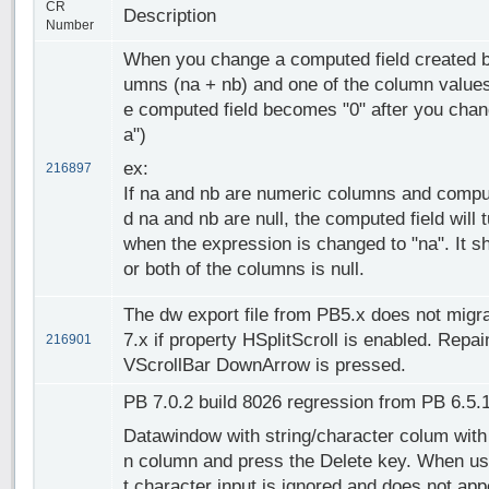
CR
Description
Number
When you change a computed field created 
umns (na + nb) and one of the column values
e computed field becomes "0" after you chang
a")
ex:
216897
If na and nb are numeric columns and compu
d na and nb are null, the computed field will
when the expression is changed to "na". It 
or both of the columns is null.
The dw export file from PB5.x does not migra
7.x if property HSplitScroll is enabled. Rep
216901
VScrollBar DownArrow is pressed.
PB 7.0.2 build 8026 regression from PB 6.5.1
Datawindow with string/character colum with 
n column and press the Delete key. When user
t character input is ignored and does not ap