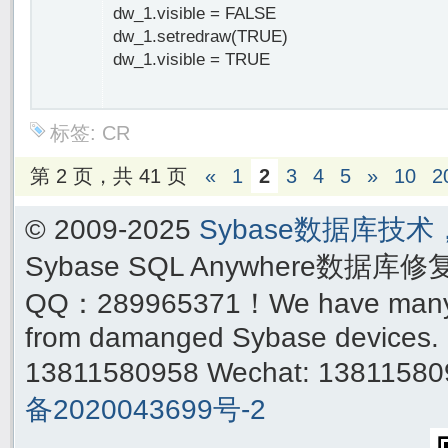
dw_1.visible = FALSE
dw_1.setredraw(TRUE)
dw_1.visible = TRUE
标签:
CR
第 2 页，共 41 页
«
1
2
3
4
5
»
10
2
© 2009-2025
Sybase数据库技
Sybase SQL Anywhere数据库
QQ：289965371！We have many yea
from damanged Sybase devices. 
13811580958 Wechat: 1381158
备2020043699号-2