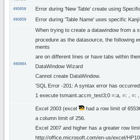
Error during 'New Table' create using Specif
490858
Error during 'Table Name' uses specific Kanj
490859
When trying to create a datawindow from a s
procedure as the datasource, the following err
ments
are on different lines or have tabs within the
490884
DataWindow Wizard
Cannot create DataWindow.
'SQL Error -201: A syntax error has occurred
1 execute tsmaint.accm_test3;0 =:a, =: , =: , 
Excel 2003 (excel
had a row limit of 6553
a column limit of 256.
Excel 2007 and higher has a greater row limi
http://office.microsoft.com/en-us/excel/H