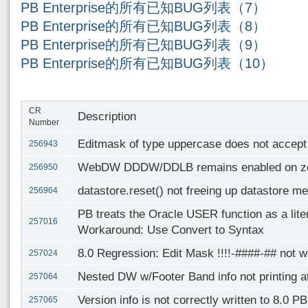
PB Enterprise的所有已知BUG列表（7）
PB Enterprise的所有已知BUG列表（8）
PB Enterprise的所有已知BUG列表（9）
PB Enterprise的所有已知BUG列表（10）
CR
Description
Number
Editmask of type uppercase does not accept
256943
WebDW DDDW/DDLB remains enabled on zero
256950
datastore.reset() not freeing up datastore m
256964
PB treats the Oracle USER function as a lite
257016
Workaround: Use Convert to Syntax
8.0 Regression: Edit Mask !!!!-####-## not w
257024
Nested DW w/Footer Band info not printing
257064
Version info is not correctly written to 8.0 P
257065