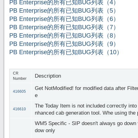
PB Enterprise的所有已知BUG列表（4）
PB Enterprise的所有已知BUG列表（5）
PB Enterprise的所有已知BUG列表（6）
PB Enterprise的所有已知BUG列表（7）
PB Enterprise的所有已知BUG列表（8）
PB Enterprise的所有已知BUG列表（9）
PB Enterprise的所有已知BUG列表（10）
CR
Description
Number
Get NotModified! for modified data after Filt
416605
e
The Today Item is not included correctly into
416610
nhanced cab generation tool. Whe using the pr
WM5 Specific - SIP doesn't always go down w
dow only