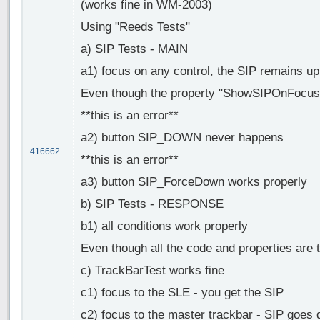
(works fine in WM-2003)
Using "Reeds Tests"
a) SIP Tests - MAIN
a1) focus on any control, the SIP remains up
Even though the property "ShowSIPOnFocus" i
**this is an error**
a2) button SIP_DOWN never happens
416662
**this is an error**
a3) button SIP_ForceDown works properly
b) SIP Tests - RESPONSE
b1) all conditions work properly
Even though all the code and properties are
c) TrackBarTest works fine
c1) focus to the SLE - you get the SIP
c2) focus to the master trackbar - SIP goes