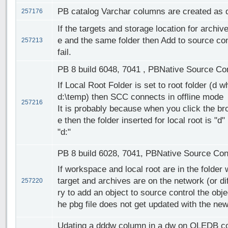
PB catalog Varchar columns are created as d
257176
If the targets and storage location for archiv
e and the same folder then Add to source cont
257213
fail.
PB 8 build 6048, 7041 , PBNative Source Con
If Local Root Folder is set to root folder (d
d:\temp) then SCC connects in offline mode
257216
It is probably because when you click the b
e then the folder inserted for local root is "d"
"d:"
PB 8 build 6028, 7041, PBNative Source Con
If workspace and local root are in the folder 
target and archives are on the network (or di
257220
ry to add an object to source control the obje
he pbg file does not get updated with the new
Udating a dddw column in a dw on OLEDB co