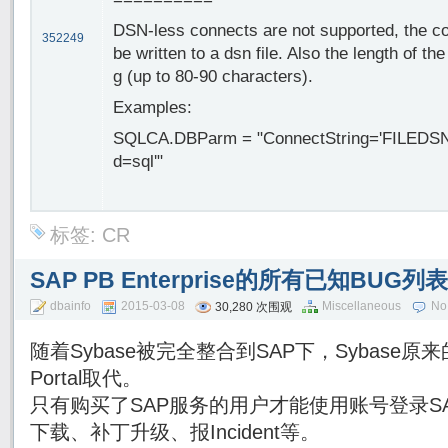
DSN-less connects are not supported, the c
352249
be written to a dsn file. Also the length of t
g (up to 80-90 characters).
Examples:
SQLCA.DBParm = "ConnectString='FILEDSN=
d=sql'"
标签:
CR
SAP PB Enterprise的所有已知BUG列
dbainfo
2015-03-08
Miscellaneous
No
30,280 次围观
随着Sybase被完全整合到SAP下，Sybase原来的
Portal取代。
只有购买了SAP服务的用户才能使用账号登录SAP Su
下载、补丁升级、报Incident等。