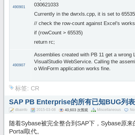
030621033
490901
Currently in the dwrxls.cpp, it is set to 65535
// check the row-count against Excel's works
if (rowCount > 65535)
return rc;
Assemblies created with PB 11 get a wrong L
VisualStudio WebService. Calling the assemb
490907
o WinForm application works fine.
标签:
CR
SAP PB Enterprise的所有已知BUG列
dbainfo
2015-03-08
Miscellaneous
No
40,603 次围观
随着Sybase被完全整合到SAP下，Sybase原来的
Portal取代。