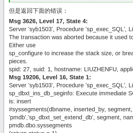
但是返回下面的错误：
Msg 3626, Level 17, State 4:
Server 'syb1503', Procedure 'sp_exec_SQL', L
The transaction was aborted because it used 
Either use
sp_configure to increase the stack size, or bre
pieces.
spid: 27, suid: 1, hostname: LIUZHENFU, appli
Msg 19206, Level 16, State 1:
Server 'syb1503', Procedure 'sp_exec_SQL', L
sp_dbxt_ins_db_seginfo: Execute immediate S
is: insert
#syssegments(dbname, inserted_by, segment, 
'pmdb','sp_dbxt_set_extend_db', segment, nam
pmdb.dbo.syssegments