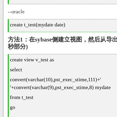
--oracle
create t_test(
mydate date
)
方法
1
：在
sybase
侧建立视图，然后从导
秒部分
)
create view v_test as
select
convert(varchar(10),pst_exec_stime,111)+'
'+convert(varchar(9),pst_exec_stime,8) mydate
from t_test
go