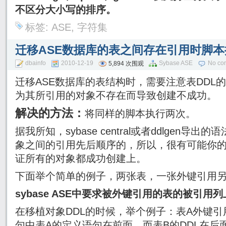
不区分大小写的排序。
标签:
ASE
,
字符集
迁移ASE数据库的表之间存在引用时脚
dbainfo
2010-12-19
Sybase ASE
No co
5,894 次围观
迁移ASE数据库的表结构时，需要注意表DDL
为其所引用的对象不存在而导致创建不成功。
解决的方法：
将同样的脚本执行两次。
据我所知，sybase central或者ddlgen
象之间的引用先后顺序的，所以，很有可能你
证所有的对象都成功创建上。
下面举个简单的例子，两张表，一张外键引用
sybase ASE中要求被外键引用的表的被引用
在移植对象DDL的时候，举个例子：表A外键引
句中表A的定义语句在前面，而表B的DDL在后