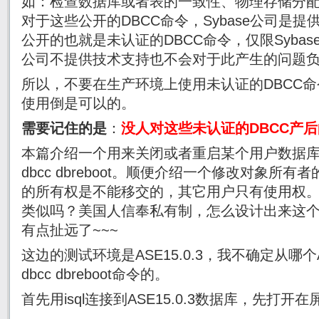
如：检查数据库或者表的一致性、物理存储分
对于这些公开的
DBCC
命令，
Sybase
公司是提
公开的也就是未认证的
DBCC
命令，仅限
Sybas
公司不提供技术支持也不会对于此产生的问题
所以，不要在生产环境上使用未认证的
DBCC
命
使用倒是可以的。
需要记住的是
：
没人对这些未认证的
DBCC
产后
本篇介绍一个用来关闭或者重启某个用户数据
dbcc dbreboot
。顺便介绍一个修改对象所有者
的所有权是不能移交的，其它用户只有使用权
类似吗？美国人信奉私有制，怎么设计出来这
有点扯远了
~~~
这边的测试环境是
ASE15.0.3
，我不确定从哪个
dbcc dbreboot
命令的。
首先用
isql
连接到
ASE15.0.3
数据库，先打开在