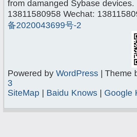
from damanged Sybase devices. 
13811580958 Wechat: 1381158
备2020043699号-2
Powered by
WordPress
| Theme 
3
SiteMap
|
Baidu Knows
|
Google