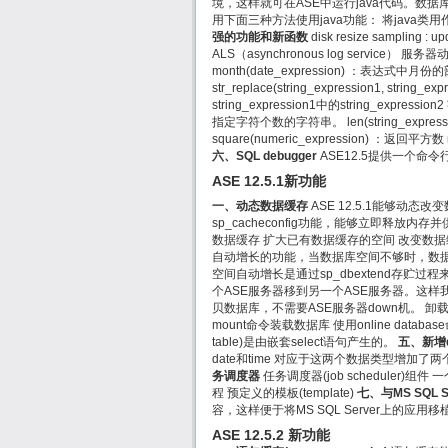
境，这样就可在ASE中运行java代码。数
用下面三种方法使用java功能： 将java类
强的功能和新函数
disk resize sampling : up
ALS（asynchronous log service） 服
month(date_expression) ：表达式中月份
str_replace(string_expression1, string_
string_expression1中的string_expressio
指定字符个数的字符串。 len(string_exp
square(numeric_expression) ：返回
六、SQL debugger
ASE12.5提供一个命令
ASE 12.5.1新功能
一、动态数据缓存
ASE 12.5.1能够动
sp_cacheconfig功能，能够立即释放内
数据缓存 扩大已有数据缓存的空间 改变数
自动增长的功能，当数据库空间不够时，数
空间自动增长是通过sp_dbextend存贮过
个ASE服务器移到另一个ASE服务器。这样我
贝数据库，不需要ASE服务器down机。 卸
mount命令装载数据库 使用online dat
table)是由嵌套select语句产生的。
五、新增d
date和time 对应于这两个数据类型增加了两个函数： 
务调度器
任务调度器(job scheduler)组件 
程 预定义的模板(template)
七、与MS SQL
容，这样便于将MS SQL Server上的应用移植到
ASE 12.5.2 新功能