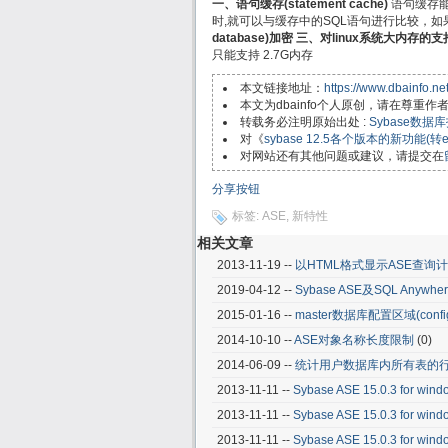
一、语句缓存(statement cache)
语句缓存能
时,就可以与缓存中的SQL语句进行比较，如
database)加密 三、对linux系统大内存的支
只能支持 2.7G内存
本文链接地址：
https://www.dbainfo.n
本文为dbainfo个人原创，请在尊重
转载务必注明原始出处 :
Sybase数
对《
sybase 12.5各个版本的新功能(转e
对网站还有其他问题或建议，请提交在
分享按钮
标签:
ASE
,
新特性
相关文章
2013-11-19 --
以HTML格式显示ASE查询
2019-04-12 --
Sybase ASE及SQL Any
2015-01-16 --
master数据库配置区域(confi
2014-10-10 --
ASE对象名称长度限制
(0)
2014-06-09 --
统计用户数据库内所有表的
2013-11-11 --
Sybase ASE 15.0.3 fo
2013-11-11 --
Sybase ASE 15.0.3 fo
2013-11-11 --
Sybase ASE 15.0.3 for 