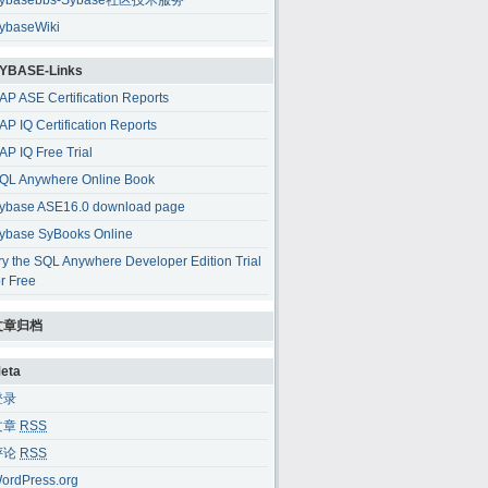
ybasebbs-Sybase社区技术服务
ybaseWiki
YBASE-Links
AP ASE Certification Reports
AP IQ Certification Reports
AP IQ Free Trial
QL Anywhere Online Book
ybase ASE16.0 download page
ybase SyBooks Online
ry the SQL Anywhere Developer Edition Trial
or Free
文章归档
eta
登录
文章
RSS
评论
RSS
ordPress.org