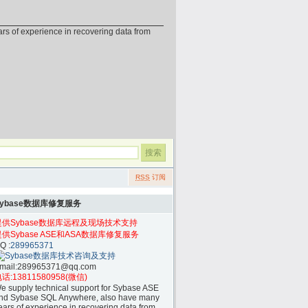
erience in recovering data from
RSS
订阅
Sybase数据库修复服务
提供Sybase数据库远程及现场技术支持
提供Sybase ASE和ASA数据库修复服务
Q :
289965371
mail:
289965371@qq.com
话:
13811580958(微信)
e supply technical support for Sybase ASE
nd Sybase SQL Anywhere, also have many
ears of experience in recovering data from