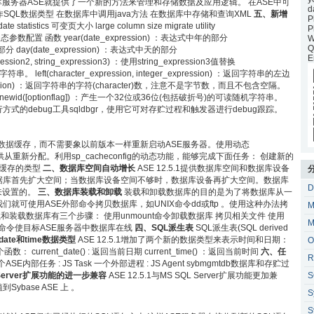
据库服务器ASE就提供了一个新的方法来管理和存储数据及应用逻辑。 在ASE中可
d
用作SQL数据类型 在数据库中调用java方法 在数据库中存储和查询XML
五、新增
P
date statistics 可变页大小 large column size migrate utility
P
务器动态参数配置 函数 year(date_expression) ：表达式中年的部分
W
Q
的部分 day(date_expression) ：表达式中天的部分
E
expression2, string_expression3) ：使用string_expression3值替换
n2 字符串。 left(character_expression, integer_expression) ：返回字符串的左边
ression) ：返回字符串的字符(character)数，注意不是字节数，而且不包含空隔。
平方数 newid([optionflag]) ：产生一个32位或36位(包括破折号)的可读随机字符串。
行方式的debug工具sqldbgr，使用它可对存贮过程和触发器进行debug跟踪。
态改变数据缓存，而不需要象以前版本一样重新启动ASE服务器。使用动态
存并供从重新分配。利用sp_cacheconfig的动态功能，能够完成下面任务： 创建新的
据缓存的类型
二、数据库空间自动增长
ASE 12.5.1提供数据库空间和数据库设备
据库首先扩大空间；当数据库设备空间不够时，数据库设备再扩大空间。数据库
D
程来设置的。
三、数据库装载和卸载
装载和卸载数据库的目的是为了将数据库从一
们就可使用ASE外部命令拷贝数据库，如UNIX命令dd或ftp 。使用这种办法拷
M
载和装载数据库有三个步骤： 使用unmount命令卸载数据库 拷贝相关文件 使用
M
abase命令使目标ASE服务器中数据库在线
四、SQL派生表
SQL派生表(SQL derived
ate和time数据类型
ASE 12.5.1增加了两个新的数据类型来表示时间和日期：
O
current_date() : 返回当前日期 current_time() ：返回当前时间
六、任
R
一个ASE内部任务 : JS Task 一个外部进程 : JS Agent sybmgmtdb数据库和存贮过
 Server扩展功能的进一步兼容
ASE 12.5.1与MS SQL Server扩展功能更加兼
S
Sybase ASE 上 。
S
S