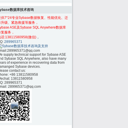
Sybase数据库技术咨询
提供7*24专业Sybase数据恢复、性能优化、迁
移升级、紧急救援等服务，
ybase ASE及Sybase SQL Anywhere数据库
修复服务，
话:
13811580958(微信)
，
Q :
289965371
mail:
289965371@qq.com
e supply technical support for Sybase ASE
nd Sybase SQL Anywhere, also have many
ears of experience in recovering data from
amanged Sybase devices.
lease contact us:
hone:
+86 13811580958
echat: 13811580958
Q: 289965371
mail: 289965371@qq.com