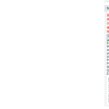
S
电
Q
E
W
a
y
d
P
P
W
Q
E