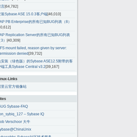
留言
[64,782]
装Sybase ASE 15.0.3客户端
[46,010]
AP PB Enterprise的所有已知BUG列表（8）
40,612]
AP Replication Server的所有已知BUG列表
（3）
[40,309]
FS mount failed, reason given by server:
ermission denied
[39,732]
免安装（绿色版）的Sybase ASE12.5附带的客
端工具Sybase Central v3.2
[39,167]
inux-Links
阿里云官方镜像站
ites
SUG Sybase-FAQ
ion_sybiq_127 – Sybase IQ
ob Verschoor 大牛
ybase@ChinaUnix