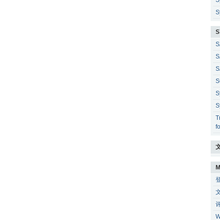
S
S
S
S
S
S
S
S
S
T
f
M
W