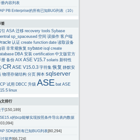
手册内容列表
AP PB Enterprise的所有已知BUG列表（10）
标签
索引
ASA
迁移
recovery tools
Sybase
entral
sp_spaceused
空间
误操作
客户端
racle
认证
create function
date
读取设备
sybase
内容
非常规恢复
isql
create
atabase
DBA
安装
certification
中文版官方
ASE V15.7
手册
备份
AIX
solaris
新特性
CR
ASE V15.0.3
恢复
Q
字符集
静默安
sqlserver
装
物理存储结构
分页
脚本
ASE
CP
试用
DBCC
升级
bat
ASE
15.5
linux
热文排行
关于
[150,189]
ASE15.x的bcp能够实现按照条件导出表内数据
103,094]
SAP SDK的所有已知BUG列表
[80,294]
雁过留声
[66,724]