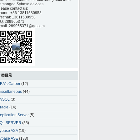
amanged Sybase devices.
lease contact us:
hone:
+86 13811580958
echat: 13811580958
Q: 289965371
mail: 289965371@qq.com
分类目录
BA's Career
(12)
iscellaneous
(44)
ySQL
(3)
racle
(14)
eplication Server
(5)
QL SERVER
(35)
ybase ASA
(19)
ybase ASE
(183)