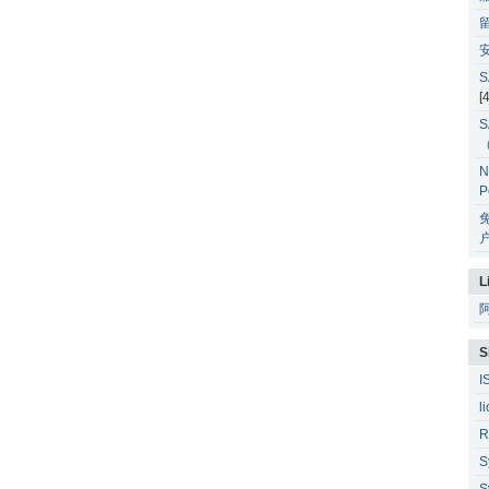
安
S
[
S
N
P
户
L
S
I
l
R
S