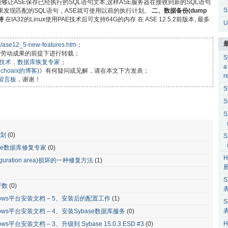
够让ASE保存已经执行的SQL语句文本,这样ASE服务器在接收到新的SQL语句
S
果发现匹配的SQL语句，ASE就可使用以前的执行计划。
二、数据备份(dump
持
在IA32的Linux使用PAE技术后可支持64G的内存 在 ASE 12.5.2前版本, 最多
U
et/ase12_5-new-features.htm
；
作者劳动成果的前提下进行转载；
S
据库技术，数据库恢复专家
；
a
choaix的博客)
》有何疑问或见解，请在本文下方发表；
r
留言板
，谢谢！
S
S
S
计划
(0)
S
where数据库修复专家
(0)
H
guration area)损坏的一种修复方法
(1)
S
行数
(0)
r windows平台安装文档 – 5、安装后的配置工作
(1)
S
r windows平台安装文档 – 4、安装Sybase数据库服务
(0)
H
windows平台安装文档 – 3、升级到 Sybase 15.0.3 ESD #3
(0)