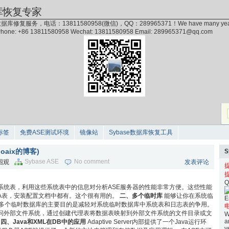
库恢复专家
据库修复服务，电话：13811580958(微信)，QQ：289965371！We have many years of exp
 Phone: +86 13811580958 Wechat: 13811580958 Email: 289965371@qq.com
标签
免费ASE测试环境
镜像站
Sybase数据库恢复工具
oaix的博客)
Sybase ASE
No comment
次围观
发表评论
Q
系统表，利用这些系统表中的信息对分析ASE服务器的性能非常方便。这些性能
MDA表，安装配置文档中都有。这个很有用的。
二、多个临时库
能够让你在系统临
E
使用多个临时数据库的主要目的是减轻对系统临时数据库中系统表和日志表的争用。
电
访问外部文件系统，通过创建代理表将数据表映射到外部文件系统的文件目录或文
W
a
s
四、Java和XML在DB中的应用
Adaptive Server内部提供了一个Java运行环
y