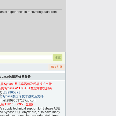
erience in recovering data from
RSS
订阅
Sybase数据库修复服务
提供Sybase数据库远程及现场技术支持
提供Sybase ASE和ASA数据库修复服务
Q :
289965371
mail:
289965371@qq.com
话:
13811580958(微信)
e supply technical support for Sybase ASE
nd Sybase SQL Anywhere, also have many
ears of experience in recovering data from