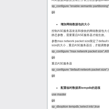
ASE数据库默认没有打开表分区的参数enable s
sp_configure "enable semantic partitioning"
go
增加网络数据包的大小
控制ASE服务器发送和接收的网络数据包大小的参数有2个：m
静态参数，需要重启ASE服务器才能生效。
参数max network packet size限定了defa
size的大小，重启ASE服务器后，才能调整参数defau
sp_configure "max network packet size",40
go
重启ASE服务器
sp_configure "default network packet size"
go
配置临时数据库tempdb的选项
use master
go
sp_dboption tempdb,'select into',true