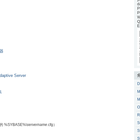
d
P
P
W
Q
E
务器
ptive Server
D
集
M
M
O
R
S
%SYBASE%\
servername
.cfg）
S
S