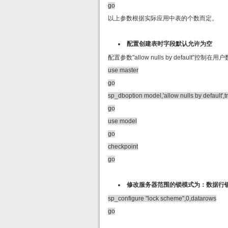
go
以上参数根据实际应用中表的个数而定。
配置创建表时字段默认允许为空
配置参数"allow nulls by defau
use master
go
sp_dboption model,'allow nulls by default',t
go
use model
go
checkpoint
go
修改服务器范围的锁模式为：数据行
sp_configure "lock scheme",0,datarows
go