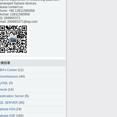
amanged Sybase devices.
lease contact us:
hone:
+86 13811580958
echat: 13811580958
Q: 289965371
mail: 289965371@qq.com
分类目录
BA's Career
(12)
iscellaneous
(44)
ySQL
(3)
racle
(14)
eplication Server
(5)
QL SERVER
(35)
ybase ASA
(19)
ybase ASE
(183)