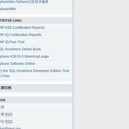
ybasebbs-Sybase社区技术服务
ybaseWiki
YBASE-Links
AP ASE Certification Reports
AP IQ Certification Reports
AP IQ Free Trial
QL Anywhere Online Book
ybase ASE16.0 download page
ybase SyBooks Online
ry the SQL Anywhere Developer Edition Trial
or Free
文章归档
eta
登录
文章
RSS
评论
RSS
ordPress.org