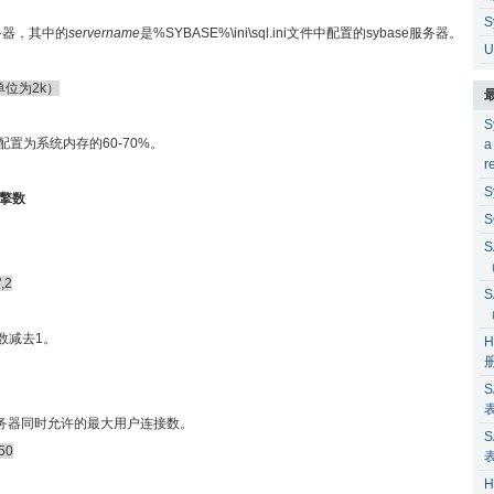
S
服务器，其中的
servername
是%SYBASE%\ini\sql.ini文件中配置的sybase服务器。
U
 （单位为2k）
S
常配置为系统内存的60-70%。
a
r
S
引擎数
S
S
",2
S
数减去1。
H
S
E服务器同时允许的最大用户连接数。
S
,50
H