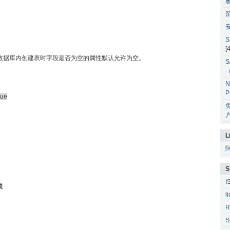
安
S
[
lt"控制在用户数据库内创建表时字段是否为空的属性默认允许为空。
S
N
P
rue
户
L
S
I
锁
l
R
S