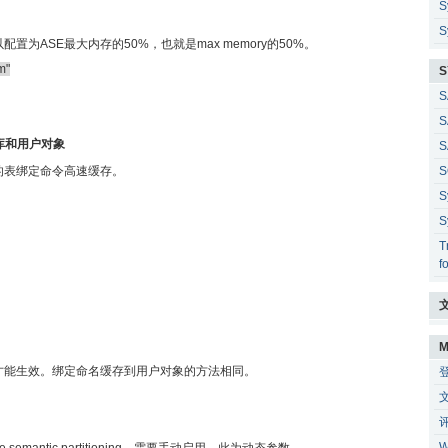
S
S
大小可以配置为ASE最大内存的50%，也就是max memory的50%。
m"
S
S
S
库和用户对象
S
的表绑定命令高速缓存。
S
S
S
T
f
M
才能生效。绑定命名缓存到用户对象的方法相同。
W