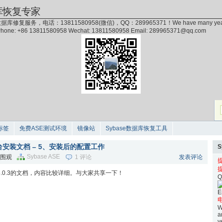
库恢复专家
据库修复服务，电话：13811580958(微信)，QQ：289965371！We have many years of exp
 Phone: +86 13811580958 Wechat: 13811580958 Email: 289965371@qq.com
标签
免费ASE测试环境
镜像站
Sybase数据库恢复工具
dows平台安装文档 – 5、安装后的配置工作
Sybase ASE
 次围观
1 评论
发表评论
SE15.0.3的文档，内容比较详细。与大家共享一下！
Q
E
电
W
a
y