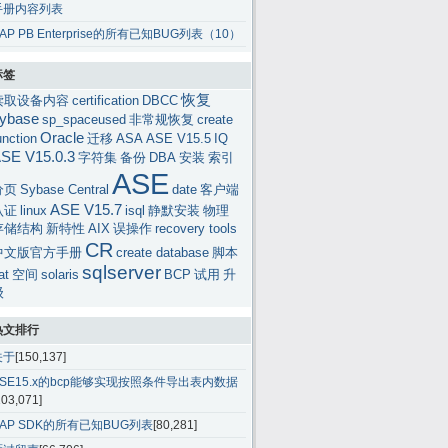
手册内容列表
AP PB Enterprise的所有已知BUG列表（10）
标签
恢复
读取设备内容
certification
DBCC
ybase
sp_spaceused
非常规恢复
create
Oracle
unction
迁移
ASA
ASE V15.5
IQ
SE V15.0.3
字符集
备份
DBA
安装
索引
ASE
分页
Sybase Central
date
客户端
ASE V15.7
认证
linux
isql
静默安装
物理
存储结构
新特性
AIX
误操作
recovery tools
CR
中文版官方手册
create database
脚本
sqlserver
at
空间
solaris
BCP
试用
升
级
热文排行
关于
[150,137]
ASE15.x的bcp能够实现按照条件导出表内数据
103,071]
SAP SDK的所有已知BUG列表
[80,281]