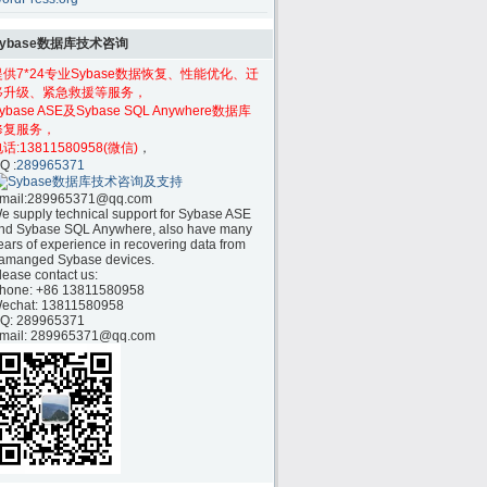
Sybase数据库技术咨询
提供7*24专业Sybase数据恢复、性能优化、迁
移升级、紧急救援等服务，
ybase ASE及Sybase SQL Anywhere数据库
修复服务，
话:
13811580958(微信)
，
Q :
289965371
mail:
289965371@qq.com
e supply technical support for Sybase ASE
nd Sybase SQL Anywhere, also have many
ears of experience in recovering data from
amanged Sybase devices.
lease contact us:
hone:
+86 13811580958
echat: 13811580958
Q: 289965371
mail: 289965371@qq.com