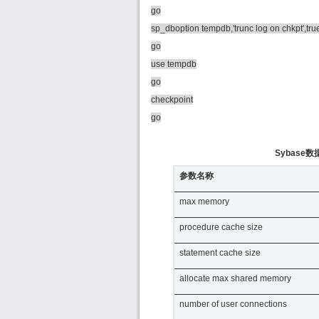
go
sp_dboption tempdb,'trunc log on chkpt',tru
go
use tempdb
go
checkpoint
go
Sybas
参数名称
max memory
procedure cache size
statement cache size
allocate max shared memory
number of user connections