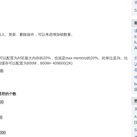
S
插入、更新、删除操作，可以考虑增加锁数量。
s
f
A
e)的大小可以配置为ASE最大内存的20%，也就是max memory的20%。此单位是2k。比
缓存可以配置为800M，800M= 409600(2K)
00
b
述符的个数
000
00
[
1000