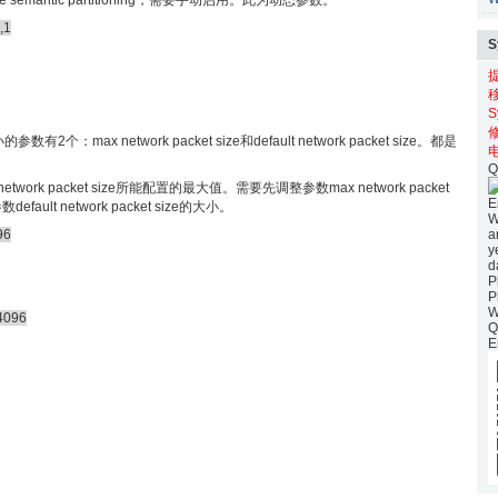
emantic partitioning，需要手动启用。此为动态参数。
,1
S
ax network packet size和default network packet size。都是
电
Q
ult network packet size所能配置的最大值。需要先调整参数max network packet
E
lt network packet size的大小。
W
96
a
y
d
P
P
W
,4096
Q
E