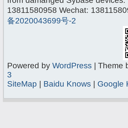
from damanged Sybase devices. 
13811580958 Wechat: 1381158
备2020043699号-2
Powered by
WordPress
| Theme 
3
SiteMap
|
Baidu Knows
|
Google