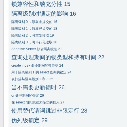
锁兼容性和锁充分性
15
隔离级别对锁定的影响
16
隔离级别
0
，读取未提交的
16
隔离级别
1
，读取已提交的
18
隔离级别
2
，可重复读取
19
隔离级别
3
，可串行化读取
20
Adaptive Server
缺省隔离级别
21
查询处理期间的锁类型和持有时间
22
create index
命令期间的锁类型
24
用于隔离级别
1
的
select
查询的锁定
24
表扫描与隔离级别
2
和
3 25
当不需要更新锁时
26
or
处理期间的锁定
26
在
select
期间跳过未提交的插入
27
使用替代谓词跳过非限定行
28
伪列级锁定
29