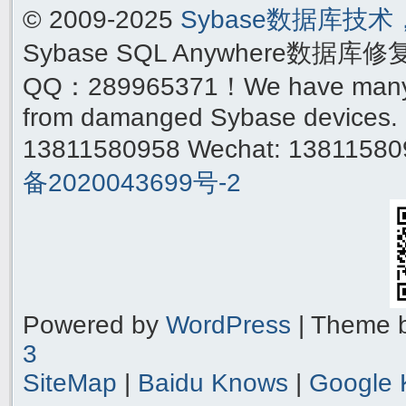
© 2009-2025
Sybase数据库技
Sybase SQL Anywhere数据库
QQ：289965371！We have many yea
from damanged Sybase devices. 
13811580958 Wechat: 1381158
备2020043699号-2
Powered by
WordPress
| Theme 
3
SiteMap
|
Baidu Knows
|
Google