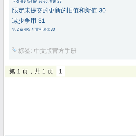
不引用更新列的
select
查询
29
限定未提交的更新的旧值和新值
30
减少争用
31
第
2
章
锁定配置和调优
33
标签:
中文版官方手册
第 1 页，共 1 页
1