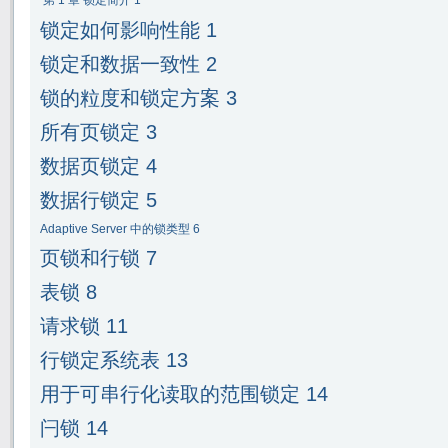
第
1
章
锁定简介
1
锁定如何影响性能
1
锁定和数据一致性
2
锁的粒度和锁定方案
3
所有页锁定
3
数据页锁定
4
数据行锁定
5
Adaptive Server
中的锁类型
6
页锁和行锁
7
表锁
8
请求锁
11
行锁定系统表
13
用于可串行
化读取的范围锁定
14
闩锁
14