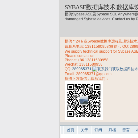
SYBASE数据库技术,数据库
提供Sybase ASE及Sybase SQL Anywhere数
damanged Sybase devices. Contact us by
提供7*24专业Sybase数据库远程及现场技术支持，
请联系电话:
13811580958(微信)，QQ: 289
We supply technical support for Sybase AS
Please contact us:
Phone:
+86 13811580958
Wechat: 13811580958
QQ:
289965371
Email: 289965371@qq.com
扫描下方微信，联系我们：
首页
关于
订阅
归档
留言