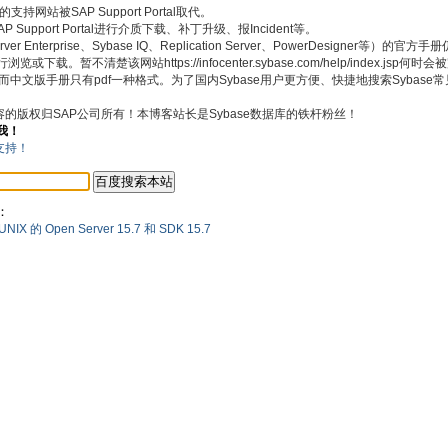
持网站被SAP Support Portal取代。
pport Portal进行介质下载、补丁升级、报Incident等。
 Enterprise、Sybase IQ、Replication Server、PowerDesigner等）的官
浏览或下载。暂不清楚该网站https://infocenter.sybase.com/help/index.jsp何
式，而中文版手册只有pdf一种格式。为了国内Sybase用户更方便、快捷地搜索Sybas
内容的版权归SAP公司所有！本博客站长是Sybase数据库的铁杆粉丝！
我！
：
 的 Open Server 15.7 和 SDK 15.7