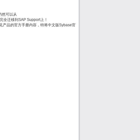
方手册仍然可以从
时会被完全迁移到SAP Support上！
e常见产品的官方手册内容，特将中文版Sybase官