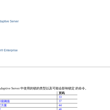
ive Server
r® Enterprise
daptive Server
中使用的锁的类型以及可能会影响锁定 的命令。
页码
33
升级阈值
37
定方案
44
定
48