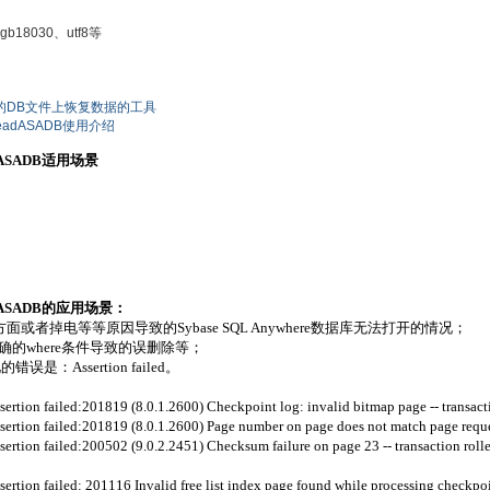
18030、utf8等
ere的DB文件上恢复数据的工具
eadASADB使用介绍
adASADB适用场景
adASADB的应用场景：
者掉电等等原因导致的Sybase SQL Anywhere数据库无法打开的情况；
ble,不正确的where条件导致的误删除等；
错误是：Assertion failed。
rtion failed:201819 (8.0.1.2600) Checkpoint log: invalid bitmap page -- transact
rtion failed:201819 (8.0.1.2600) Page number on page does not match page reques
rtion failed:200502 (9.0.2.2451) Checksum failure on page 23 -- transaction roll
tion failed: 201116 Invalid free list index page found while processing checkpoin