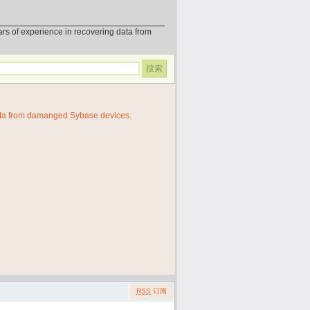
erience in recovering data from
ata from damanged Sybase devices.
RSS
订阅