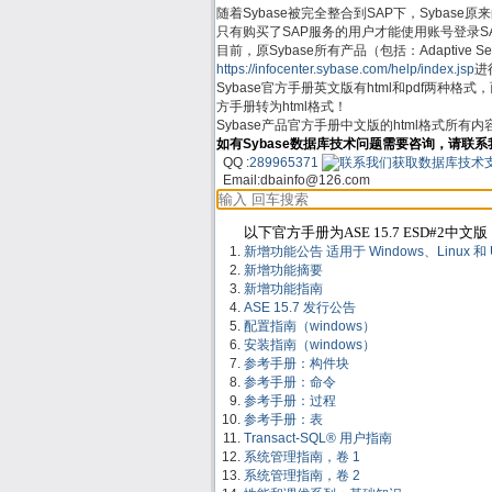
随着Sybase被完全整合到SAP下，Sybase原来的支
只有购买了SAP服务的用户才能使用账号登录SAP Su
目前，原Sybase所有产品（包括：Adaptive Server
https://infocenter.sybase.com/help/index.jsp
进行
Sybase官方手册英文版有html和pdf两种格
方手册转为html格式！
Sybase产品官方手册中文版的html格式所有
如有Sybase数据库技术问题需要咨询，请联系
QQ :
289965371
Email:
dbainfo@126.com
以下官方手册为ASE 15.7 ESD#2中文版
新增功能公告 适用于 Windows、Linux 和 UNIX
新增功能摘要
新增功能指南
ASE 15.7 发行公告
配置指南（windows）
安装指南（windows）
参考手册：构件块
参考手册：命令
参考手册：过程
参考手册：表
Transact-SQL® 用户指南
系统管理指南，卷 1
系统管理指南，卷 2