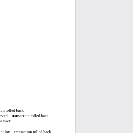
ion rolled back
ted -- transaction rolled back
ed back
t log -- transaction rolled back