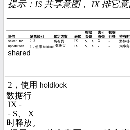
提示：
共享意图，
排它意
IS
IX
数据
索引
数据
语句
隔离级别
锁定方案
表锁
页锁
页锁
行锁
持有时
2, 3
IX
X
-
所有页
S
、
X
游标
select...for
数据页
IX
S
、
X
-
-
为事务
update with
1
，使用
holdlock
shared
2
，使用
holdlock
数据行
IX -
-
S
、
X
时释放。