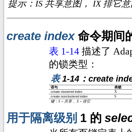
提示：
共享意图，
排它意
IS
IX
create index
命令期间
表
1-14
描述了
Adap
的锁类型：
表
：
1-14
create ind
语句
表锁
X
create clustered index
S
create nonclustered index
键：
S =
共享，
X =
排它
1
sele
用于隔离级别
的