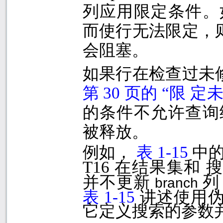
列应用限定条件。
而使行无法限定，
会阻塞。
如果行在检查过未
第
30
页的 “限
定未
的条件不允许查询
被释放。
例如，
表
1-15
中
T16
在结果集和 
并不更新
列
branch
表
1-15
讲述使用
它定义搜索的参数