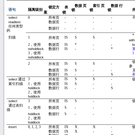
数据 页
索引 页
数据 行
锁定方
表
语句
隔离级别
锁
锁
锁
案
锁
0
所有页
-
-
-
-
select
数据页
-
-
-
-
readtext
任何类型
数据行
-
-
-
-
的
*
扫描
1
IS
S
S
-
所有页
with
2
，使用
数据页
IS
*
-
-
l
数据行
IS
-
-
*
noholdlock
3
，使用
1
noholdlock
2
IS
S
S
-
所有页
参
数据页
IS
S
-
-
数据行
IS
-
-
S
3
IS
S
S
-
通过
所有页
select
索引扫描
1
，使用
数据页
IS
S
-
-
数据行
IS
-
-
S
holdlock
2
，使用
holdlock
3
所有页
IS
S
-
-
select
通过表扫
1
，使用
数据页
S
-
-
-
描
数据行
S
-
-
-
holdlock
2
，使用
holdlock
0, 1, 2, 3
所有页
IX
X
X
-
insert
数据页
IX
X
-
-