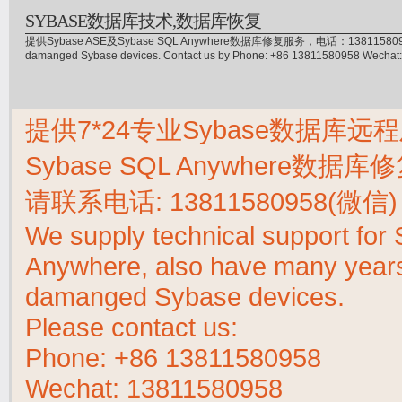
SYBASE数据库技术,数据库恢复
提供Sybase ASE及Sybase SQL Anywhere数据库修复服务，电话：13811580958(微信)，
damanged Sybase devices. Contact us by Phone: +86 13811580958 Wecha
提供7*24专业Sybase数据库远程
Sybase SQL Anywhere数据
请联系电话:
13811580958(微信)
We supply technical support fo
Anywhere, also have many years 
damanged Sybase devices.
Please contact us:
Phone:
+86 13811580958
Wechat: 13811580958