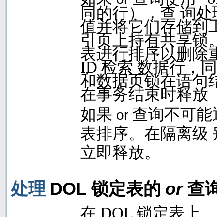
同的行），查 询
值并将它们存储到
引页上持有共享锁
表进行排序以删除
ID
检索 数据行，
和数据页锁在语句结
在事务结束时释放
如果
查询不可能
or
表排序。在隔离级 
立即释放。
处理
DOL
锁定表的
or
查
在
DOL
锁定表上，