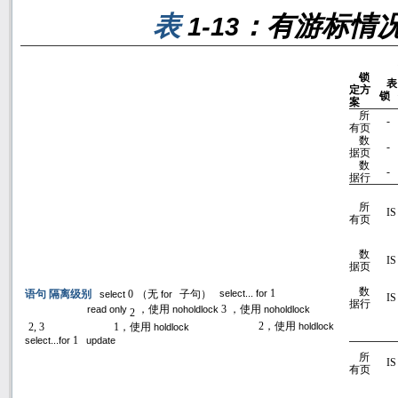
表
：有游标情
1-13
锁
表
定方
锁
案
所
-
有页
数
-
据页
数
-
据行
所
IS
有页
数
IS
据页
数
语句 隔离级别
0
（无
子句）
1
select
for
select... for
IS
据行
，使用
3
，使用
read only
noholdlock
noholdlock
2
2, 3
1
，使用
2
，使用
holdlock
holdlock
1
select...for
update
所
IS
有页