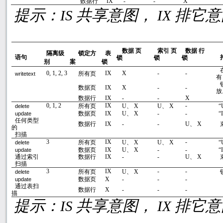
数据行
IX
-
-
X
提示：
共享意图，
排它
IS
IX
数据 页
索引 页
数据 行
隔离级
锁定方
表
语句
锁
锁
锁
别
案
锁
0, 1, 2, 3
IX
X
-
-
所有页
writetext
有
数据页
IX
X
-
-
放
数据行
IX
-
-
X
0, 1, 2
IX
-
所有页
U
、
X
U
、
X
“
delete
数据页
IX
U
、
X
-
-
“
update
任何类型
数据行
IX
-
-
U
、
X
的
扫描
3
IX
-
所有页
U
、
X
U
、
X
“
delete
数据页
IX
U
、
X
-
-
“
update
通过索引
数据行
IX
-
-
U
、
X
扫描
3
IX
-
-
所有页
U
、
X
delete
数据页
X
-
-
-
update
通过表扫
数据行
X
-
-
-
描
提示：
共享意图，
排它
IS
IX