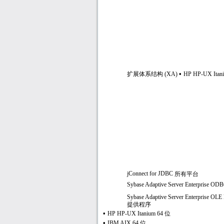
•
扩展体系结构
(XA)
HP HP-UX Itan
jConnect for JDBC
所有平台
Sybase Adaptive Server Enterprise OD
Sybase Adaptive Server Enterprise OL
提供程序
•
HP HP-UX Itanium 64
位
•
IBM AIX 64
位