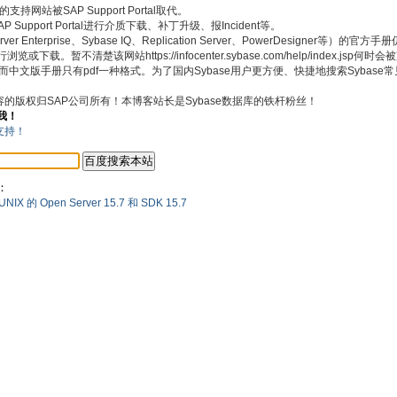
持网站被SAP Support Portal取代。
pport Portal进行介质下载、补丁升级、报Incident等。
 Enterprise、Sybase IQ、Replication Server、PowerDesigner等）的官
浏览或下载。暂不清楚该网站https://infocenter.sybase.com/help/index.jsp何
式，而中文版手册只有pdf一种格式。为了国内Sybase用户更方便、快捷地搜索Sybas
内容的版权归SAP公司所有！本博客站长是Sybase数据库的铁杆粉丝！
我！
：
 的 Open Server 15.7 和 SDK 15.7