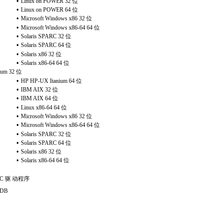
•
Linux on POWER 32
位
•
Linux on POWER 64
位
•
Microsoft Windows x86 32
位
•
Microsoft Windows x86-64 64
位
•
Solaris SPARC 32
位
•
Solaris SPARC 64
位
•
Solaris x86 32
位
•
Solaris x86-64 64
位
ium 32
位
•
HP HP-UX Itanium 64
位
•
IBM AIX 32
位
•
IBM AIX 64
位
•
Linux x86-64 64
位
•
Microsoft Windows x86 32
位
•
Microsoft Windows x86-64 64
位
•
Solaris SPARC 32
位
•
Solaris SPARC 64
位
•
Solaris x86 32
位
•
Solaris x86-64 64
位
BC
驱 动程序
E DB