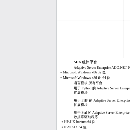
SDK
组件 平台
Adaptive Server Enterprise ADO.NET
•
Microsoft Windows x86 32
位
•
Microsoft Windows x86-64 64
位
语言模块 所有平台
用于
Python
的
Adaptive Server Enterpr
扩展模块
用于
PHP
的
Adaptive Server Enterpris
扩展模块
用于
Perl
的
Adaptive Server Enterprise
数据库驱动程序
•
HP-UX Itanium 64
位
•
IBM AIX 64
位