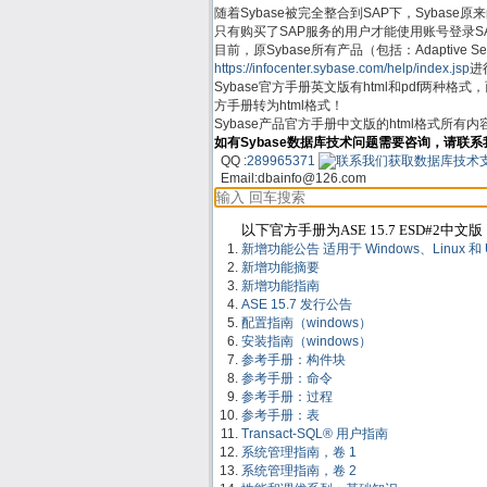
随着Sybase被完全整合到SAP下，Sybase原来的支
只有购买了SAP服务的用户才能使用账号登录SAP Su
目前，原Sybase所有产品（包括：Adaptive Server
https://infocenter.sybase.com/help/index.jsp
进行
Sybase官方手册英文版有html和pdf两种格
方手册转为html格式！
Sybase产品官方手册中文版的html格式所有
如有Sybase数据库技术问题需要咨询，请联系
QQ :
289965371
Email:
dbainfo@126.com
以下官方手册为ASE 15.7 ESD#2中文版
新增功能公告 适用于 Windows、Linux 和 UNIX
新增功能摘要
新增功能指南
ASE 15.7 发行公告
配置指南（windows）
安装指南（windows）
参考手册：构件块
参考手册：命令
参考手册：过程
参考手册：表
Transact-SQL® 用户指南
系统管理指南，卷 1
系统管理指南，卷 2