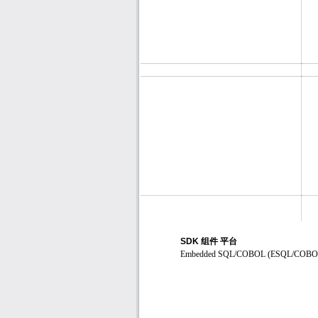
SDK
组件 平台
Embedded SQL/COBOL (ESQL/COB