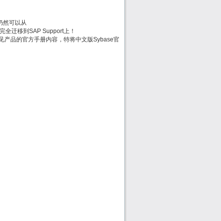
方手册仍然可以从
时会被完全迁移到SAP Support上！
e常见产品的官方手册内容，特将中文版Sybase官