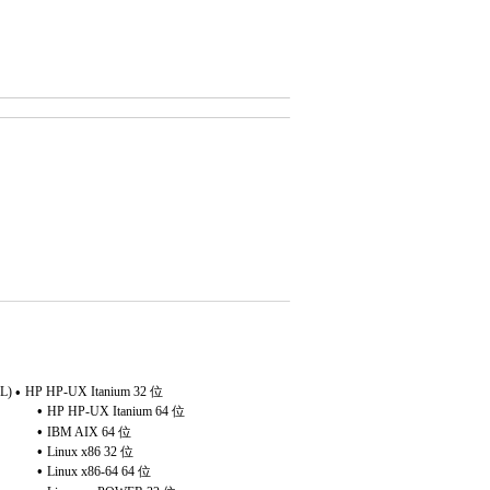
OL)
HP HP-UX Itanium 32
位
•
•
HP HP-UX Itanium 64
位
•
IBM AIX 64
位
•
Linux x86 32
位
•
Linux x86-64 64
位