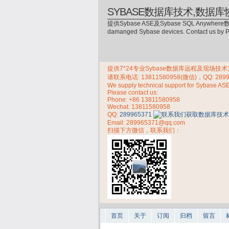
SYBASE数据库技术,数据库
提供Sybase ASE及Sybase SQL Anywhere数
damanged Sybase devices. Contact us by
提供7*24专业Sybase数据库远程及现场技术支持，
请联系电话:
13811580958(微信)，QQ: 289
We supply technical support for Sybase AS
Please contact us:
Phone:
+86 13811580958
Wechat: 13811580958
QQ:
289965371
Email: 289965371@qq.com
扫描下方微信，联系我们：
首页
关于
订阅
归档
留言