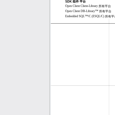
SDK
组件 平台
Open Client Client-Library
所有平台
™
Open Client DB-Library
所有平台
™
Embedded SQL
/C (ESQL/C)
所有平