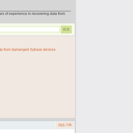
erience in recovering data from
ata from damanged Sybase devices.
RSS
订阅