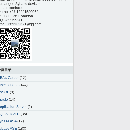
amanged Sybase devices.
lease contact us:
hone:
+86 13811580958
echat: 13811580958
Q: 289965371
mail: 289965371@qq.com
分类目录
BA's Career
(12)
iscellaneous
(44)
ySQL
(3)
racle
(14)
eplication Server
(5)
QL SERVER
(35)
ybase ASA
(19)
ybase ASE
(183)