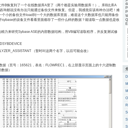
d
件B恢复到了一个在线数据库A里了（两个都是实验用数据库！）。库B比库A
P
nical）咨询都说没有办法只能通过备份文件来恢复。但是，我感觉应该有种办法吧！难
P
将一个小的备份文件load到一个大的数据库里面，难道这个大数据库也只能用备份
W
开sybase的设备文件看看里面都存了一些什么样的数据？能读取一点数据也是收
Q
E
力来研究Sybase ASE的内部数据结构，用VB编写读取程序，并反复测试修
SYBDEVICE
LYZER_ASSISTANT （暂时叫这两个名字，以后可能会改）
数据（页号：165621，表名：FLOWREC1，右上部显示页面上的十六进制数
上的数据）
D
M
M
O
R
S
S
S