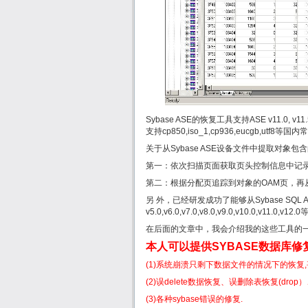
Sybase ASE的恢复工具支持ASE v11.0, v11.5,
支持cp850,iso_1,cp936,eucgb,utf
关于从Sybase ASE设备文件中提取对象
第一：依次扫描页面获取页头控制信息中记录
第二：根据分配页追踪到对象的OAM页，再
另 外，已经研发成功了能够从Sybase SQL
v5.0,v6.0,v7.0,v8.0,v9.0,v10.0,v
在后面的文章中，我会介绍我的这些工具的
本人可以提供SYBASE数据库修
(1)系统崩溃只剩下数据文件的情况下的恢复
(2)误delete数据恢复、误删除表恢复(drop）、
(3)各种sybase错误的修复.