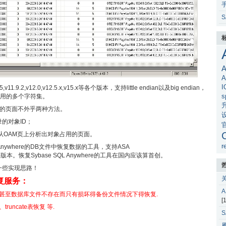
S
A
A
I
v11.9.2,v12.0,v12.5.x,v15.x等各个版本，支持little endian以及big endian，
s
8等国内常用的多个字符集。
包含的页面不外乎两种方法。
的对象ID；
从OAM页上分析出对象占用的页面。
r
 Anywhere的DB文件中恢复数据的工具，支持ASA
11.0,v12.0等版本。恢复Sybase SQL Anywhere的工具在国内应该算首创。
一些实现思路！
复服务：
,甚至数据库文件不存在而只有损坏得备份文件情况下得恢复.
[
truncate表恢复 等.