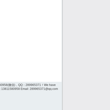
0958(微信)，QQ：289965371！We have
hat: 13811580958 Email: 289965371@qq.com