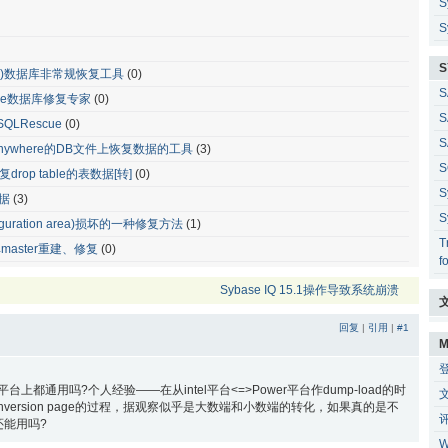
S
S
S
e(ASA)数据库非常规恢复工具
(0)
S
where数据库修复专家
(0)
S
QLRescue
(0)
S
 Anywhere的DB文件上恢复数据的工具
(3)
S
rop table的表数据[转]
(0)
S
数据
(3)
S
guration area)损坏的一种修复方法
(1)
T
据库master重建、修复
(0)
f
Sybase IQ 15.1操作导致系统崩溃
回复
|
引用
|
#1
M
上都通用吗?个人经验——在从intel平台<=>Power平台作dump-load的时
个conversion page的过程，据观察似乎是大数端和小数端的转化，如果真的是不
能用吗?
W