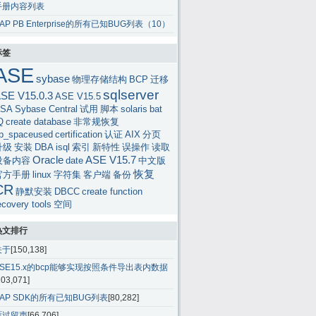
手册内容列表
AP PB Enterprise的所有已知BUG列表（10）
标签
ASE
sybase
物理存储结构
BCP
迁移
sqlserver
SE V15.0.3
ASE V15.5
SA
Sybase Central
试用
脚本
solaris
bat
Q
create database
非常规恢复
p_spaceused
certification
认证
AIX
分页
升级
安装
DBA
isql
索引
新特性
误操作
读取
Oracle
ASE V15.7
设备内容
date
中文版
恢复
官方手册
linux
字符集
客户端
备份
CR
静默安装
DBCC
create function
ecovery tools
空间
热文排行
关于
[150,138]
ASE15.x的bcp能够实现按照条件导出表内数据
103,071]
SAP SDK的所有已知BUG列表
[80,282]
雁过留声
[66,706]