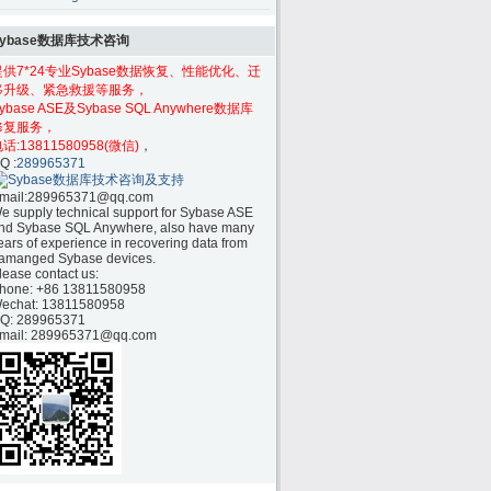
Sybase数据库技术咨询
提供7*24专业Sybase数据恢复、性能优化、迁
移升级、紧急救援等服务，
ybase ASE及Sybase SQL Anywhere数据库
修复服务，
话:
13811580958(微信)
，
Q :
289965371
mail:
289965371@qq.com
e supply technical support for Sybase ASE
nd Sybase SQL Anywhere, also have many
ears of experience in recovering data from
amanged Sybase devices.
lease contact us:
hone:
+86 13811580958
echat: 13811580958
Q: 289965371
mail: 289965371@qq.com