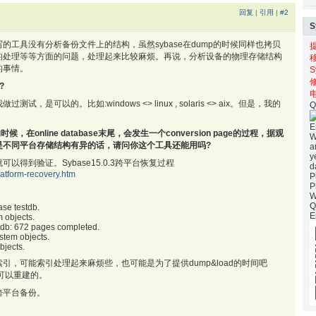
回复
|
引用
|
#2
工具没有分析备份文件上的结构，虽然sybase在dump的时候同样也拷贝
的处理等等方面的问题，处理起来比较麻烦。再说，分析设备的物理存储结构
的事情。
S
?
电
可以的。比如:windows <> linux , solaris <> aix。但是，我的
Q
E
d的时候，在online database末尾，会发生一个conversion page的过程，据观
W
是不同平台存储结构有异的话，请问你这个工具还能用吗?
a
y
得到验证。Sybase15.0.3跨平台恢复过程
d
latform-recovery.htm
P
P
W
Q
ase testdb.
E
m objects.
stdb: 672 pages completed.
stem objects.
bjects.
，可能索引处理起来麻烦些，也可能是为了提供dump&load的时间吧
引是可以重建的。
跨平台备份。
。