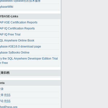
ybasebbs-Sybase社区技术服务
ybaseWiki
YBASE-Links
AP ASE Certification Reports
AP IQ Certification Reports
AP IQ Free Trial
QL Anywhere Online Book
ybase ASE16.0 download page
ybase SyBooks Online
ry the SQL Anywhere Developer Edition Trial
or Free
文章归档
eta
登录
文章
RSS
评论
RSS
ordPress.org