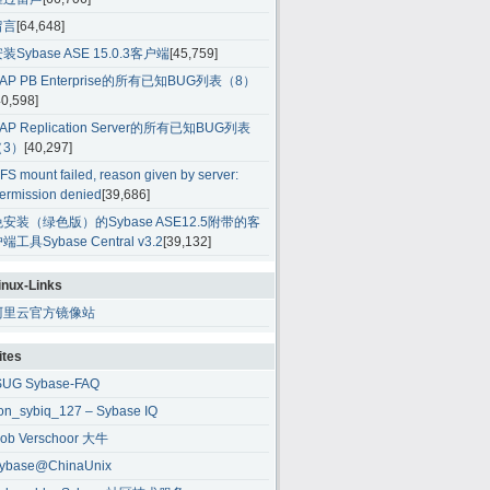
留言
[64,648]
装Sybase ASE 15.0.3客户端
[45,759]
AP PB Enterprise的所有已知BUG列表（8）
40,598]
AP Replication Server的所有已知BUG列表
（3）
[40,297]
FS mount failed, reason given by server:
ermission denied
[39,686]
免安装（绿色版）的Sybase ASE12.5附带的客
端工具Sybase Central v3.2
[39,132]
inux-Links
阿里云官方镜像站
ites
SUG Sybase-FAQ
ion_sybiq_127 – Sybase IQ
ob Verschoor 大牛
ybase@ChinaUnix