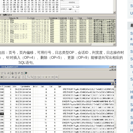
S
U
S
a
r
S
括：页号，页内偏移，可用行号，日志类型OP，会话ID，列宽度，日志操作时
内容等）。针对插入（OP=4）、删除（OP=5）、更新（OP=9）能够逆向写出相应的
S
SQL语句。
S
S
H
S
S
H