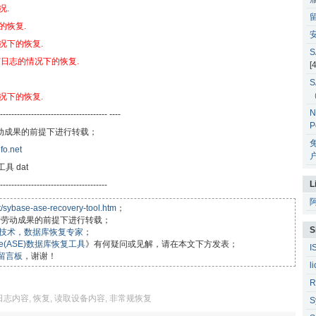
况.
的恢复.
安
情况下的恢复.
S
任何日志的情况下的恢复.
[
S
情况下的恢复.
N
-------------------------------------- ----
P
劳动成果的前提下进行转载；
fo.net
户
工具 dat
L
---------------------------------------
t/sybase-ase-recovery-tool.htm
；
作者劳动成果的前提下进行转载；
S
据库技术，数据库恢复专家
；
rprise(ASE)数据库恢复工具
》有何疑问或见解，请在本文下方发表；
I
留言板
，谢谢！
l
R
日志内容
,
恢复
,
读取设备内容
,
非常规恢复
S