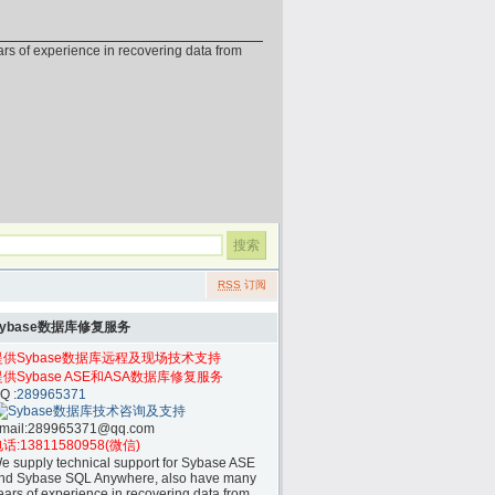
erience in recovering data from
RSS
订阅
Sybase数据库修复服务
提供Sybase数据库远程及现场技术支持
提供Sybase ASE和ASA数据库修复服务
Q :
289965371
mail:
289965371@qq.com
话:
13811580958(微信)
e supply technical support for Sybase ASE
nd Sybase SQL Anywhere, also have many
ears of experience in recovering data from