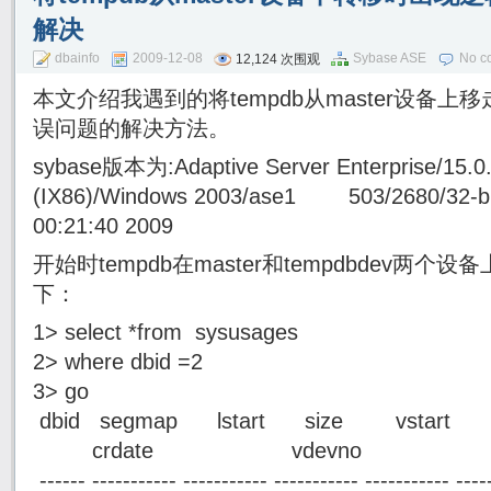
解决
dbainfo
2009-12-08
Sybase ASE
No c
12,124 次围观
本文介绍我遇到的将tempdb从master设备
误问题的解决方法。
sybase版本为:Adaptive Server Enterprise/15.
(IX86)/Windows 2003/ase1 503/2680/32-bi
00:21:40 2009
开始时tempdb在master和tempdbdev两
下：
1> select *from sysusages
2> where dbid =2
3> go
dbid segmap lstart size vstart pa
crdate vdevno
------ ----------- ----------- ----------- ----------- ----