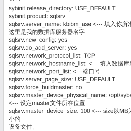
sybinit.release_directory: USE_DEFAULT
sybinit.product: sqlsrv
sqlsrv.server_name: kbibm_ase <--
这里是我的数据库服务器名字
sqlsrv.new_config: yes
sqlsrv.do_add_server: yes
sqlsrv.network_protocol_list: TCP
sqlsrv.network_hostname_list: <--
sqlsrv.network_port_list: <---端口号
sqlsrv.server_page_size: USE_DEFAULT
sqlsrv.force_buildmaster: no
sqlsrv.master_device_physical_name: /opt/syb
<--- 设定master文件所在位置
sqlsrv.master_device_size: 100 <--- 
小的
设备文件。