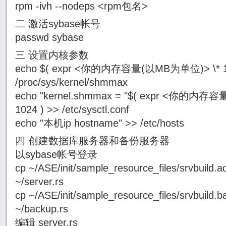
rpm -ivh --nodeps <rpm包名>
二 激活sybase帐号
passwd sybase
三 设置内核参数
echo $( expr <你的内存容量(以MB为单位)> \* 102
/proc/sys/kernel/shmmax
echo "kernel.shmmax = "$( expr <你的内存容
1024 ) >> /etc/sysctl.conf
echo "本机ip hostname" >> /etc/hosts
四 创建数据库服务器和备份服务器
以sybase帐号登录
cp ~/ASE/init/sample_resource_files/srvbuild.a
~/server.rs
cp ~/ASE/init/sample_resource_files/srvbuild.b
~/backup.rs
编辑 server.rs