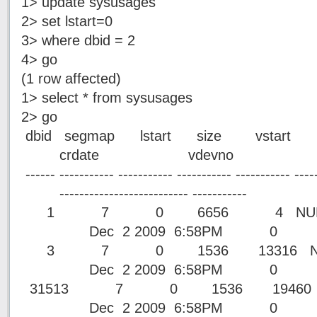
1> update sysusages
2> set lstart=0
3> where dbid = 2
4> go
(1 row affected)
1> select * from sysusages
2> go
dbid segmap lstart size vstart pa
crdate vdevno
------ ----------- ----------- ----------- ----------- ----
-------------------------- -----------
1 7 0 6656 4 NUL
Dec 2 2009 6:58PM 0
3 7 0 1536 13316 N
Dec 2 2009 6:58PM 0
31513 7 0 1536 19460 
Dec 2 2009 6:58PM 0