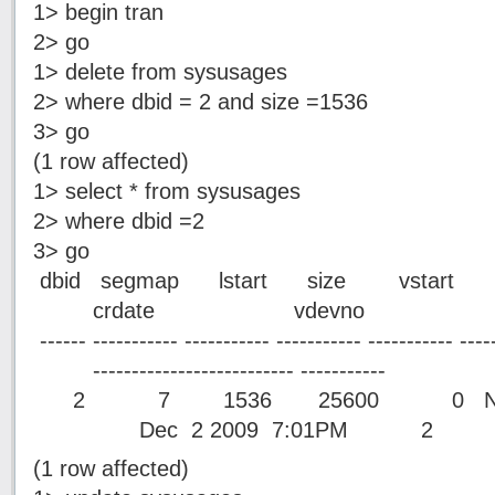
1> begin tran
2> go
1> delete from sysusages
2> where dbid = 2 and size =1536
3> go
(1 row affected)
1> select * from sysusages
2> where dbid =2
3> go
dbid segmap lstart size vstart pa
crdate vdevno
------ ----------- ----------- ----------- ----------- ----
-------------------------- -----------
2 7 1536 25600 0 NU
Dec 2 2009 7:01PM 2
(1 row affected)