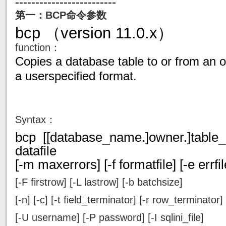
-------------------------
第一：BCP命令参数
bcp
version 11.0.x
（
）
function：
Copies a database table to or from an o
a userspecified format.
Syntax：
bcp [[database_name.]owner.]table_n
datafile
[-m maxerrors] [-f formatfile] [-e errfil
[-F firstrow] [-L lastrow] [-b batchsize]
[-n] [-c] [-t field_terminator] [-r row_terminator]
[-U username] [-P password] [-I sqlini_file]