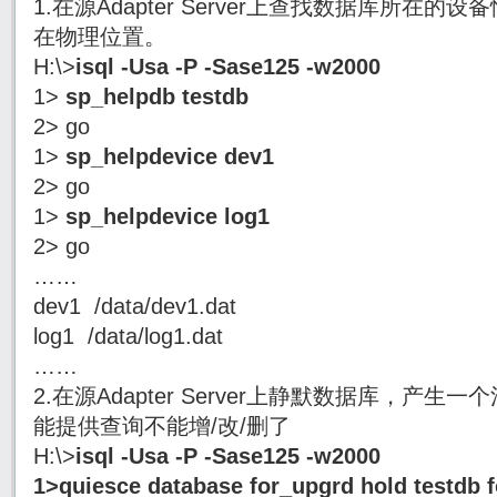
1.在源Adapter Server上查找数据库所在的
在物理位置。
H:\>
isql -Usa -P -Sase125 -w2000
1>
sp_helpdb testdb
2> go
1>
sp_helpdevice dev1
2> go
1>
sp_helpdevice log1
2> go
……
dev1 /data/dev1.dat
log1 /data/log1.dat
……
2.在源Adapter Server上静默数据库，产
能提供查询不能增/改/删了
H:\>
isql -Usa -P -Sase125 -w2000
1>
quiesce database for_upgrd hold testdb 