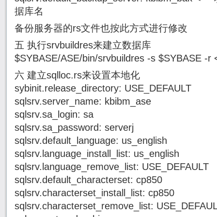
据库名
备份服务器的rs文件也按此方式进行修改
五 执行srvbuildres来建立数据库
$SYBASE/ASE/bin/srvbuildres -s $SYBASE -
六 建立sqlloc.rs来设置本地化
sybinit.release_directory: USE_DEFAULT
sqlsrv.server_name: kbibm_ase
sqlsrv.sa_login: sa
sqlsrv.sa_password: serverj
sqlsrv.default_language: us_english
sqlsrv.language_install_list: us_english
sqlsrv.language_remove_list: USE_DEFAULT
sqlsrv.default_characterset: cp850
sqlsrv.characterset_install_list: cp850
sqlsrv.characterset_remove_list: USE_DEFAU