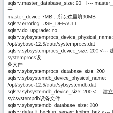
sqlsrv.master_database_size: 90 〈--- mas
于
master_device 7MB，所以这里填90MB
sqlsrv.errorlog: USE_DEFAULT
sqlsrv.do_upgrade: no
sqlsrv.sybsystemprocs_device_physical_name:
/opt/sybase-12.5/data/systemprocs.dat
sqlsrv.sybsystemprocs_device_size: 200 
systemprocs设
备文件
sqlsrv.sybsystemprocs_database_size: 200
sqlsrv.sybsystemdb_device_physical_name:
/opt/sybase-12.5/data/sybsystemdb.dat
sqlsrv.sybsystemdb_device_size: 200 <--
sybsystempdb设备文件
sqlsrv.sybsystemdb_database_size: 200
sqlsrv.default_backup_server: kbibm_