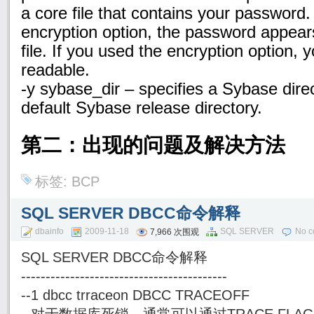
a core file that contains your password. 
encryption option, the password appears 
file. If you used the
encryption option, 
readable.
-y sybase_dir – specifies a Sybase dire
default Sybase release directory.
第二：出现的问题及解决方法
标签:
BCP
SQL SERVER DBCC命令解释
dbainfo
2009-11-18
SQL SERVER
No 
7,966 次围观
SQL SERVER DBCC命令解释
------------------------------------------
--1 dbcc trraceon DBCC TRACEOFF