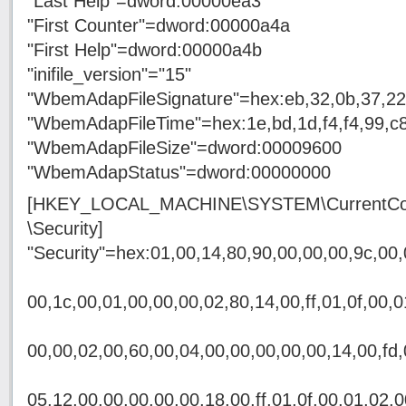
"Last Help"=dword:00000ea3
"First Counter"=dword:00000a4a
"First Help"=dword:00000a4b
"inifile_version"="15"
"WbemAdapFileSignature"=hex:eb,32,0b,37,22,b
"WbemAdapFileTime"=hex:1e,bd,1d,f4,f4,99,c
"WbemAdapFileSize"=dword:00009600
"WbemAdapStatus"=dword:00000000
[HKEY_LOCAL_MACHINE\SYSTEM\CurrentCont
\Security]
"Security"=hex:01,00,14,80,90,00,00,00,9c,00,
00,1c,00,01,00,00,00,02,80,14,00,ff,01,0f,00,0
00,00,02,00,60,00,04,00,00,00,00,00,14,00,fd,
05,12,00,00,00,00,00,18,00,ff,01,0f,00,01,02,