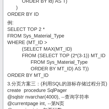
ORDER BY id) AS T)
)
ORDER BY ID
例:
SELECT TOP 2 *
FROM Sys_Material_Type
WHERE (MT_ID >
(SELECT MAX(MT_ID)
FROM (SELECT TOP (2*(3-1)) MT_ID
FROM Sys_Material_Type
ORDER BY MT_ID) AS T))
ORDER BY MT_ID
3.分页方案三：(利用SQL的游标存储过程分页)
create procedure SqlPager
@sqlstr nvarchar(4000), --查询字符串
@currentpage int, --第N页