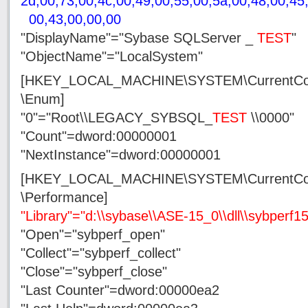
2d,00,73,00,4c,00,49,00,55,00,5a,00,48,00,45,
00,43,00,00,00
"DisplayName"="Sybase SQLServer _
TEST
"
"ObjectName"="LocalSystem"
[HKEY_LOCAL_MACHINE\SYSTEM\CurrentCont
\Enum]
"0"="Root\\LEGACY_SYBSQL_
TEST
\\0000"
"Count"=dword:00000001
"NextInstance"=dword:00000001
[HKEY_LOCAL_MACHINE\SYSTEM\CurrentCont
\Performance]
"Library"="d:\\sybase\\ASE-15_0\\dll\\sybperf15.
"Open"="sybperf_open"
"Collect"="sybperf_collect"
"Close"="sybperf_close"
"Last Counter"=dword:00000ea2