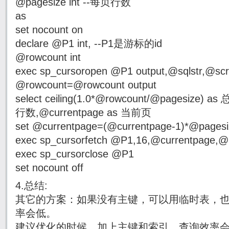
@pagesize int --每页行数
as
set nocount on
declare @P1 int, --P1是游标的id
@rowcount int
exec sp_cursoropen @P1 output,@sqlstr,@scr
@rowcount=@rowcount output
select ceiling(1.0*@rowcount/@pagesize) a
行数,@currentpage as 当前页
set @currentpage=(@currentpage-1)*@pages
exec sp_cursorfetch @P1,16,@currentpage,@
exec sp_cursorclose @P1
set nocount off
4.总结:
其它的方案：如果没有主键，可以用临时表，
率会低。
建议优化的时候，加上主键和索引，查询效率