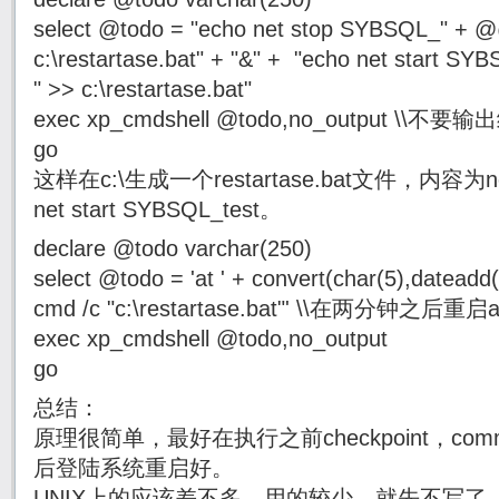
select @todo = "echo net stop SYBSQL_" + 
c:\restartase.bat" + "&" + "echo net start 
" >> c:\restartase.bat"
exec xp_cmdshell @todo,no_output \\不要
go
这样在c:\生成一个restartase.bat文件，内容为net
net start SYBSQL_test。
declare @todo varchar(250)
select @todo = 'at ' + convert(char(5),dateadd(s
cmd /c "c:\restartase.bat"' \\在两分钟之后重启
exec xp_cmdshell @todo,no_output
go
总结：
原理很简单，最好在执行之前checkpoint，comm
后登陆系统重启好。
UNIX上的应该差不多，用的较少，就先不写了