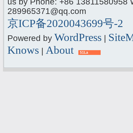
us by Phone: +86 13811580958 
289965371@qq.com
京ICP备2020043699号-2
WordPress
Site
Powered by
|
Knows
About
|
51La