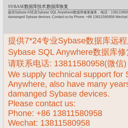
SYBASE数据库技术,数据库恢复
提供Sybase ASE及Sybase SQL Anywhere数据库修复服务，电话：13811580958(微信)，
damanged Sybase devices. Contact us by Phone: +86 13811580958 Wecha
提供7*24专业Sybase数据库远程
Sybase SQL Anywhere数据
请联系电话:
13811580958(微信)
We supply technical support fo
Anywhere, also have many years 
damanged Sybase devices.
Please contact us:
Phone:
+86 13811580958
Wechat: 13811580958