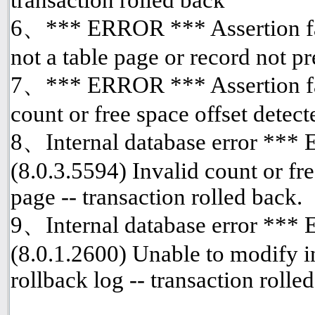
6、*** ERROR *** Assertion fai
not a table page or record not p
7、*** ERROR *** Assertion fai
count or free space offset detect
8、Internal database error ***
(8.0.3.5594) Invalid count or fre
page -- transaction rolled back.
9、Internal database error ***
(8.0.1.2600) Unable to modify i
rollback log -- transaction rolle