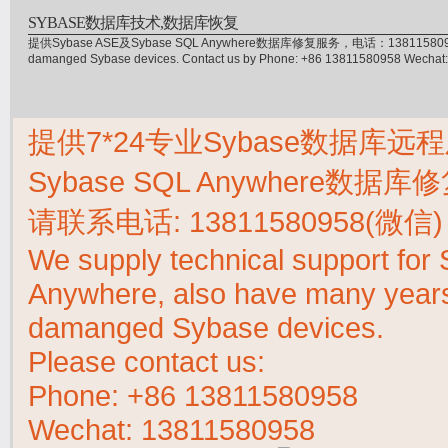
SYBASE数据库技术,数据库恢复
提供Sybase ASE及Sybase SQL Anywhere数据库修复服务，电话：13811580958(微信)，
damanged Sybase devices. Contact us by Phone: +86 13811580958 Wecha
提供7*24专业Sybase数据库远程
Sybase SQL Anywhere数据
请联系电话:
13811580958(微信)
We supply technical support fo
Anywhere, also have many years 
damanged Sybase devices.
Please contact us:
Phone:
+86 13811580958
Wechat: 13811580958