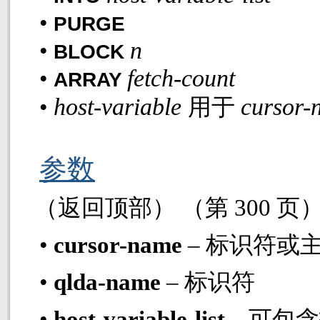
•
PURGE
n
•
BLOCK
fetch-count
•
ARRAY
host-variable
cursor
•
用于
参数
（返回顶部） （第
300
页
•
cursor-name
– 标识符或
•
qlda-name
– 标识符
•
host-variable-list
– 可包