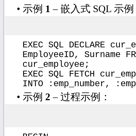
•
示例
1
– 嵌入式
SQL
示例
EXEC SQL DECLARE cur_e
EmployeeID, Surname FR
cur_employee;
EXEC SQL FETCH cur_emp
INTO :emp_number, :emp
•
示例
2
– 过程示例：