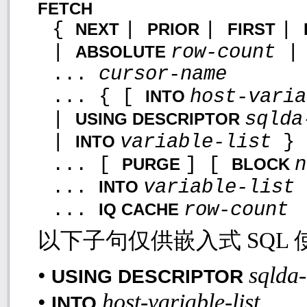
FETCH
{
|
|
|
NEXT
PRIOR
FIRST
|
row-count
ABSOLUTE
...
cursor-name
... { [
host-vari
INTO
|
sqlda
USING DESCRIPTOR
|
variable-list
}
INTO
... [
] [
PURGE
BLOCK
...
variable-list
INTO
...
row-count
IQ CACHE
以下子句仅供嵌入式
SQL
sqlda
•
USING DESCRIPTOR
host-variable-list
•
INTO