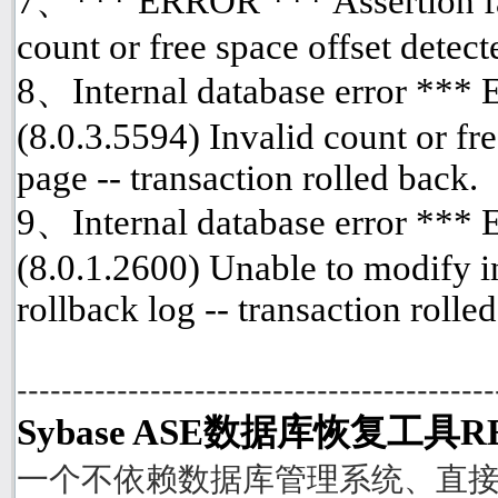
7、*** ERROR *** Assertion fai
count or free space offset detect
8、Internal database error ***
(8.0.3.5594) Invalid count or fre
page -- transaction rolled back.
9、Internal database error ***
(8.0.1.2600) Unable to modify i
rollback log -- transaction rolle
-------------------------------------------
Sybase ASE数据库恢复工具R
一个不依赖数据库管理系统、直接从