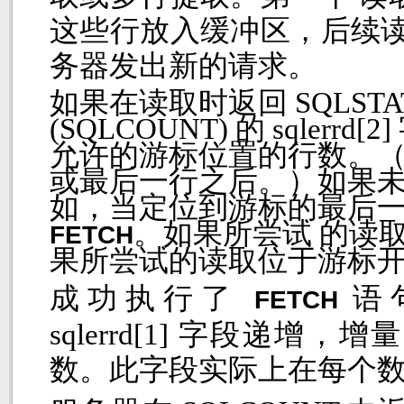
这些行放入缓冲区，后续读
务器发出新的请求。
如果在读取时返回
SQLST
(SQLCOUNT)
的
sqlerrd[2]
允许的游标位置的行数。（
或最后一行之后。）如果
如，当定位到游标的最后
。如果所尝试 的读
FETCH
果所尝试的读取位于游标开
成功执行了
语
FETCH
sqlerrd[1]
字段递增，增量
数。此字段实际上在每个