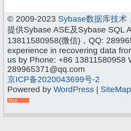
© 2009-2023
Sybase数据库技
提供Sybase ASE及Sybase SQ
13811580958(微信)，QQ: 289965
experience in recovering data f
us by Phone: +86 13811580958 
289965371@qq.com
京ICP备2020043699号-2
Powered by
WordPress
|
SiteMap
51La