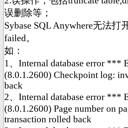
2.误操作，包括truncate table
误删除等；
Sybase SQL Anywhere
failed。
如：
1、Internal database error ***
(8.0.1.2600) Checkpoint log: inv
back
2、Internal database error ***
(8.0.1.2600) Page number on pa
transaction rolled back