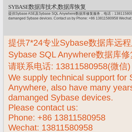
SYBASE数据库技术,数据库恢复
提供Sybase ASE及Sybase SQL Anywhere数据库修复服务，电话：13811580958(微信)，
damanged Sybase devices. Contact us by Phone: +86 13811580958 Wecha
提供7*24专业Sybase数据库远程
Sybase SQL Anywhere数据
请联系电话:
13811580958(微信)
We supply technical support fo
Anywhere, also have many years 
damanged Sybase devices.
Please contact us:
Phone:
+86 13811580958
Wechat: 13811580958