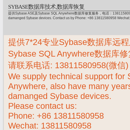
SYBASE数据库技术,数据库恢复
提供Sybase ASE及Sybase SQL Anywhere数据库修复服务，电话：13811580958(微信)，
damanged Sybase devices. Contact us by Phone: +86 13811580958 Wecha
提供7*24专业Sybase数据库远程
Sybase SQL Anywhere数据
请联系电话:
13811580958(微信)
We supply technical support fo
Anywhere, also have many years 
damanged Sybase devices.
Please contact us:
Phone:
+86 13811580958
Wechat: 13811580958