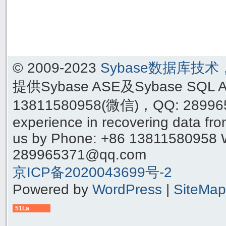
© 2009-2023
Sybase数据库技
提供Sybase ASE及Sybase SQ
13811580958(微信)，QQ: 289965
experience in recovering data f
us by Phone: +86 13811580958 
289965371@qq.com
京ICP备2020043699号-2
Powered by
WordPress
|
SiteMap
51La