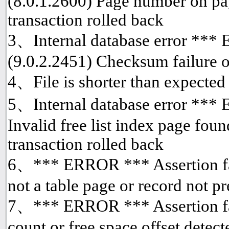
(8.0.1.2600) Page number on pa
transaction rolled back
3、Internal database error ***
(9.0.2.2451) Checksum failure o
4、File is shorter than expected
5、Internal database error *** 
Invalid free list index page fou
transaction rolled back
6、*** ERROR *** Assertion fai
not a table page or record not p
7、*** ERROR *** Assertion fai
count or free space offset detect