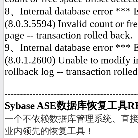
8、Internal database error ***
(8.0.3.5594) Invalid count or fre
page -- transaction rolled back.
9、Internal database error ***
(8.0.1.2600) Unable to modify i
rollback log -- transaction rolle
-------------------------------------------
Sybase ASE数据库恢复工具R
一个不依赖数据库管理系统、直接从
业内领先的恢复工具！