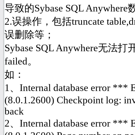
导致的Sybase SQL Anyw
2.误操作，包括truncate table
误删除等；
Sybase SQL Anywhere
failed。
如：
1、Internal database error ***
(8.0.1.2600) Checkpoint log: inv
back
2、Internal database error ***