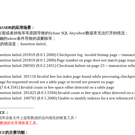
adASADB的应用场景：
者掉电等等原因导致的Sybase SQL Anywhere数据库无法打开的情况；
ble,不正确的where条件导致的误删除等；
错误是：Assertion failed。
rtion failed:201819 (8.0.1.2600) Checkpoint log: invalid bitmap page -- transact
rtion failed:201819 (8.0.1.2600) Page number on page does not match page reques
rtion failed:200502 (9.0.2.2451) Checksum failure on page 23 -- transaction roll
tion failed: 201116 Invalid free list index page found while processing checkpoin
 for requested record not a table page or record not present on page
.4.3541) Invalid count or free space offset detected on a table page
ion failed: 201425 (8.0.3.5594) Invalid count or free space offset detected on a fre
tion failed: 100702 (8.0.1.2600) Unable to modify indexes for a row referenced in 
-----------------------------
ICE：
数据库设备文件上提取数据的业内领先的恢复工具！
上提取数据的非常规恢复工具。
VICE的主要功能：