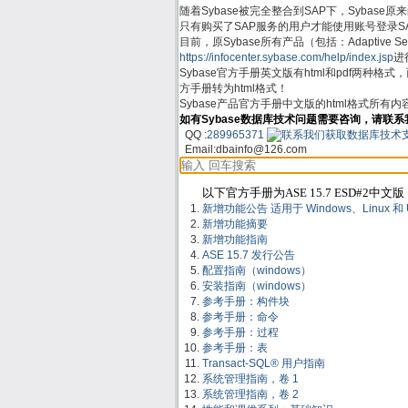
随着Sybase被完全整合到SAP下，Sybase原来的支
只有购买了SAP服务的用户才能使用账号登录SAP Su
目前，原Sybase所有产品（包括：Adaptive Server
https://infocenter.sybase.com/help/index.jsp
进行
Sybase官方手册英文版有html和pdf两种格
方手册转为html格式！
Sybase产品官方手册中文版的html格式所有
如有Sybase数据库技术问题需要咨询，请联系
QQ :
289965371
Email:
dbainfo@126.com
以下官方手册为ASE 15.7 ESD#2中文版
新增功能公告 适用于 Windows、Linux 和 UNIX
新增功能摘要
新增功能指南
ASE 15.7 发行公告
配置指南（windows）
安装指南（windows）
参考手册：构件块
参考手册：命令
参考手册：过程
参考手册：表
Transact-SQL® 用户指南
系统管理指南，卷 1
系统管理指南，卷 2