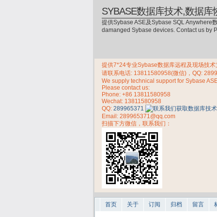
SYBASE数据库技术,数据库
提供Sybase ASE及Sybase SQL Anywhere数
damanged Sybase devices. Contact us by
提供7*24专业Sybase数据库远程及现场技术支持，
请联系电话:
13811580958(微信)，QQ: 289
We supply technical support for Sybase AS
Please contact us:
Phone:
+86 13811580958
Wechat: 13811580958
QQ:
289965371
Email: 289965371@qq.com
扫描下方微信，联系我们：
首页
关于
订阅
归档
留言