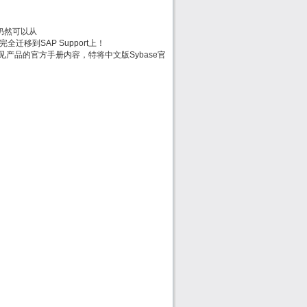
方手册仍然可以从
时会被完全迁移到SAP Support上！
e常见产品的官方手册内容，特将中文版Sybase官