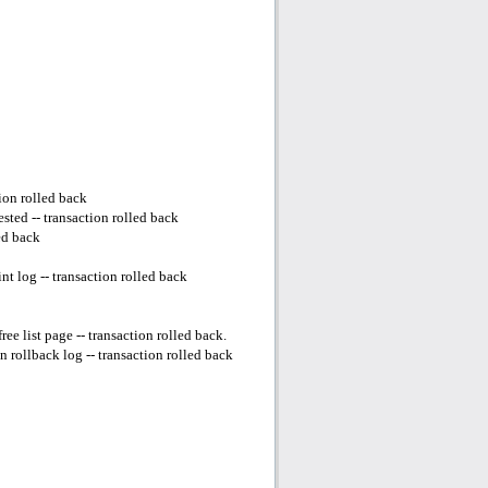
ion rolled back
ted -- transaction rolled back
ed back
t log -- transaction rolled back
e list page -- transaction rolled back.
rollback log -- transaction rolled back