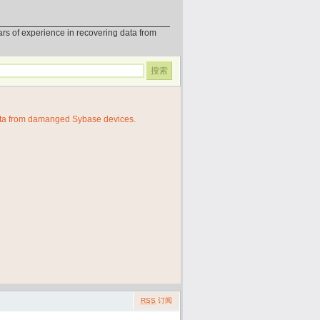
erience in recovering data from
ata from damanged Sybase devices.
RSS
订阅