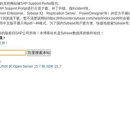
持网站被SAP Support Portal取代。
pport Portal进行介质下载、补丁升级、报Incident等。
 Enterprise、Sybase IQ、Replication Server、PowerDesigner等）的官
浏览或下载。暂不清楚该网站https://infocenter.sybase.com/help/index.jsp何
式，而中文版手册只有pdf一种格式。为了国内Sybase用户更方便、快捷地搜索Sybas
内容的版权归SAP公司所有！本博客站长是Sybase数据库的铁杆粉丝！
我！
：
 的 Open Server 15.7 和 SDK 15.7