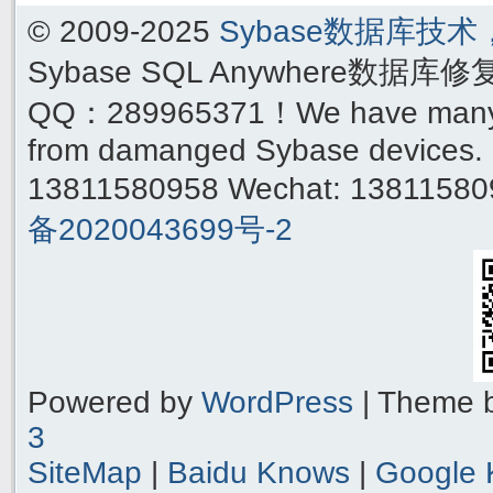
© 2009-2025
Sybase数据库技
Sybase SQL Anywhere数据库
QQ：289965371！We have many yea
from damanged Sybase devices. 
13811580958 Wechat: 1381158
备2020043699号-2
Powered by
WordPress
| Theme 
3
SiteMap
|
Baidu Knows
|
Google