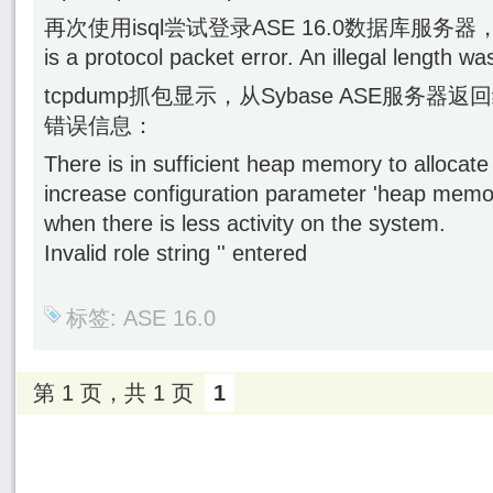
再次使用isql尝试登录ASE 16.0数据库服务器
is a protocol packet error. An illegal length 
tcpdump抓包显示，从Sybase ASE服务
错误信息：
There is in sufficient heap memory to allocat
increase configuration parameter 'heap memor
when there is less activity on the system.
Invalid role string '' entered
标签:
ASE 16.0
第 1 页，共 1 页
1