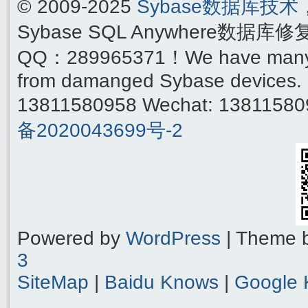
© 2009-2025
Sybase数据库技
Sybase SQL Anywhere数据库
QQ：289965371！We have many yea
from damanged Sybase devices. 
13811580958 Wechat: 1381158
备2020043699号-2
Powered by
WordPress
| Theme 
3
SiteMap
|
Baidu Knows
|
Google