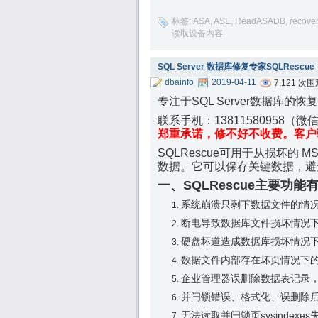
标签:
ASA
,
ASE
,
ReadASADB
,
recover
读取设备内容
SQL Server 数据库修复专家SQLRescue
dbainfo
2019-04-11
7,121 次
专注于SQL Server数据库
联系手机：
13811580958（
郑重承诺，修不好不收费。客户
SQLRescue可用于从损坏的 MS 
数据。它可以保存关键数据，避
一、SQLRescue主要功能
系统崩溃只剩下数据文件的情
断电导致数据库文件损坏情况
硬盘坏道造成数据库损坏情况
数据文件内部存在坏页情况下
企业管理器误删除数据表记录
并闩锁错误、格式化、误删除
无法读取并闩锁页sysindex