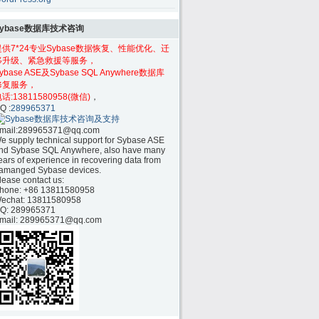
Sybase数据库技术咨询
提供7*24专业Sybase数据恢复、性能优化、迁
移升级、紧急救援等服务，
ybase ASE及Sybase SQL Anywhere数据库
修复服务，
话:
13811580958(微信)
，
Q :
289965371
mail:
289965371@qq.com
e supply technical support for Sybase ASE
nd Sybase SQL Anywhere, also have many
ears of experience in recovering data from
amanged Sybase devices.
lease contact us:
hone:
+86 13811580958
echat: 13811580958
Q: 289965371
mail: 289965371@qq.com