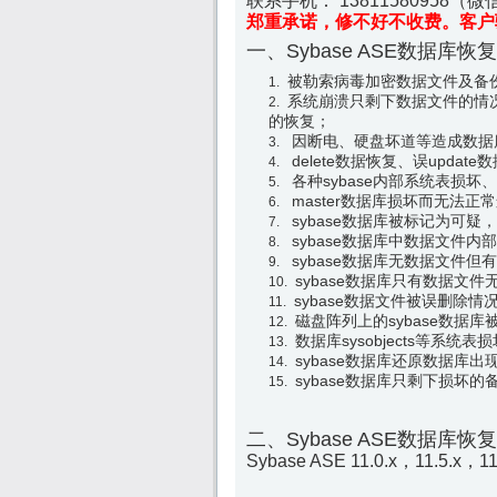
联系手机： 13811580958（微信
郑重承诺，修不好不收费。客户
一、Sybase ASE数据库恢
被勒索病毒加密数据文件及备
系统崩溃只剩下数据文件的情
的恢复；
因断电、硬盘坏道等造成数据
delete数据恢复、误update
各种sybase内部系统表损坏
master数据库损坏而无法正
sybase数据库被标记为可疑
sybase数据库中数据文件内
sybase数据库无数据文件
sybase数据库只有数据文
sybase数据文件被误删除
磁盘阵列上的sybase数据
数据库sysobjects等系
sybase数据库还原数据库
sybase数据库只剩下损坏
二、Sybase ASE数据库恢
Sybase ASE 11.0.x，11.5.x，11