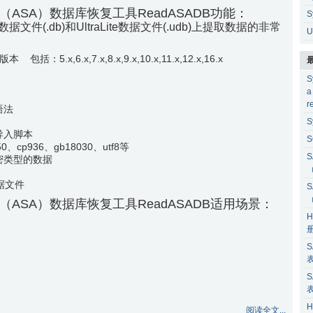
here （ASA）数据库恢复工具ReadASADB功能：
S
数据文件(.db)和UltraLite数据文件(.udb)上提取数据的非常
U
括：5.x,6.x,7.x,8.x,9.x,10.x,11.x,12.x,16.x
S
a
r
语法
S
导入脚本
S
p936、gb18030、utf8等
S
密类型的数据
据文件
S
here （ASA）数据库恢复工具ReadASADB适用场景：
H
S
S
H
阅读全文...