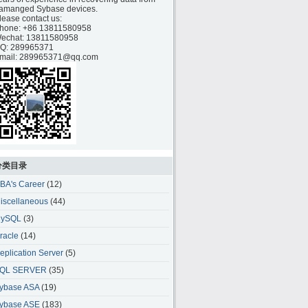
amanged Sybase devices.
lease contact us:
hone:
+86 13811580958
echat: 13811580958
Q: 289965371
mail: 289965371@qq.com
分类目录
BA's Career
(12)
iscellaneous
(44)
ySQL
(3)
racle
(14)
eplication Server
(5)
QL SERVER
(35)
ybase ASA
(19)
ybase ASE
(183)