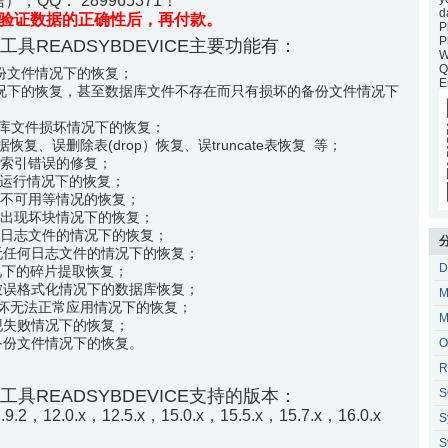
），QQ： 289965371！
d
验证数据的正确性后，再付款。
P
P
复工具READSYBDEVICE主要功能有：
W
Q
份文件情况下的恢复；
E
况下的恢复，甚至数据库文件不存在而只有损坏的备份文件情况下
库文件损坏情况下的恢复；
数据恢复、误删除表(drop）恢复、误truncate表恢复 等；
、索引错误的修复；
常运行情况下的恢复；
，不可用等情况的恢复；
部出现坏块情况下的恢复；
但有日志文件的情况下的恢复；
件无任何日志文件的情况下的恢复；
D
情况下的碎片提取恢复；
库被误格式化情况下的数据库恢复；
M
统表损坏无法正常应用情况下的恢复；
M
出现失败情况下的恢复；
的备份文件情况下的恢复。
O
R
复工具READSYBDEVICE支持的版本：
S
.9.2，12.0.x，12.5.x，15.0.x，15.5.x，15.7.x，16.0.x
S
S