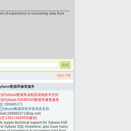
erience in recovering data from
RSS
订阅
Sybase数据库修复服务
提供Sybase数据库远程及现场技术支持
提供Sybase ASE和ASA数据库修复服务
Q :
289965371
mail:
289965371@qq.com
话:
13811580958(微信)
e supply technical support for Sybase ASE
nd Sybase SQL Anywhere, also have many
ears of experience in recovering data from