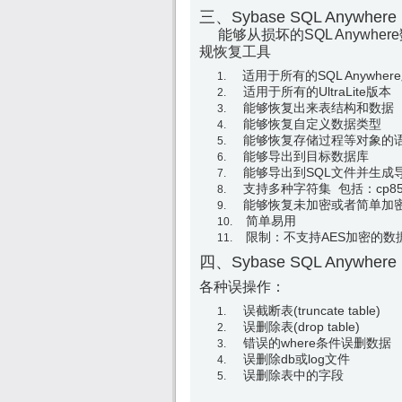
三、Sybase SQL Anyw
能够从损坏的SQL Anywhere
规恢复工具
适用于所有的SQL Anywhere版本 包
适用于所有的UltraLite版本
能够恢复出来表结构和数据
能够恢复自定义数据类型
能够恢复存储过程等对象的
能够导出到目标数据库
能够导出到SQL文件并生成
支持多种字符集 包括：cp850、c
能够恢复未加密或者简单加
简单易用
限制：不支持AES加密的数
四、Sybase SQL Anyw
各种误操作：
误截断表(truncate table)
误删除表(drop table)
错误的where条件误删数据
误删除db或log文件
误删除表中的字段