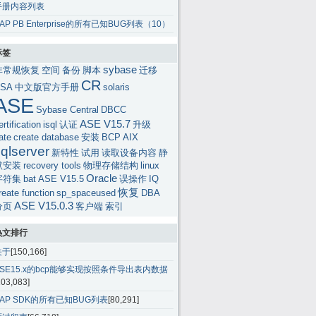
手册内容列表
AP PB Enterprise的所有已知BUG列表（10）
标签
sybase
非常规恢复
空间
备份
脚本
迁移
CR
SA
中文版官方手册
solaris
ASE
Sybase Central
DBCC
ASE V15.7
ertification
isql
认证
升级
ate
create database
安装
BCP
AIX
qlserver
新特性
试用
读取设备内容
静
默安装
recovery tools
物理存储结构
linux
Oracle
字符集
bat
ASE V15.5
误操作
IQ
恢复
reate function
sp_spaceused
DBA
ASE V15.0.3
分页
客户端
索引
热文排行
关于
[150,166]
ASE15.x的bcp能够实现按照条件导出表内数据
103,083]
SAP SDK的所有已知BUG列表
[80,291]