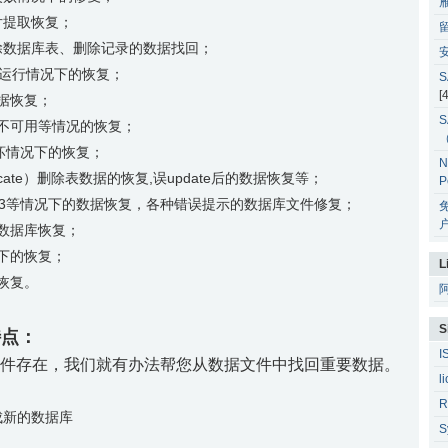
片提取恢复；
除数据库表、删除记录的数据找回；
安
常运行情况下的恢复；
S
[
据恢复；
S
不可用等情况的恢复；
表损坏情况下的恢复；
N
runcate）删除表数据的恢复,误update后的数据恢复等；
P
23等情况下的数据恢复，各种错误提示的数据库文件修复；
户
数据库恢复；
下的恢复；
L
恢复。
S
特点：
I
的数据文件存在，我们就有办法帮您从数据文件中找回重要数据。
l
R
成新的数据库
S