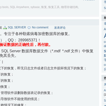
y tools
,
SQL Anywhere
,
sybase
,
恢复
,
恢复工具
,
物理存储结构
,
S
SQL SERVER
No comment
围观
发表评论
A
的恢复。专注于各种勒索病毒加密数据库的修复。
微信），QQ：
289965371！
c
验证数据的正确性后，再付款。
d
s
SQL Server 数据库数据文件（*.mdf *.ndf 文件）中恢复
免其丢失。
有：
c
况下的恢复，即无日志文件或者日志文件损坏情况下的恢复；
下的恢复；
下的恢复；
的恢复；
，管理软件误删除数据表记录的恢复；
[
后导致软件不能使用的情况；
es失败情况下的修复；