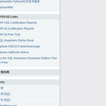
ybasebbs-Sybase社区技术服务
ybaseWiki
YBASE-Links
AP ASE Certification Reports
AP IQ Certification Reports
AP IQ Free Trial
QL Anywhere Online Book
ybase ASE16.0 download page
ybase SyBooks Online
ry the SQL Anywhere Developer Edition Trial
or Free
文章归档
eta
登录
文章
RSS
评论
RSS
ordPress.org