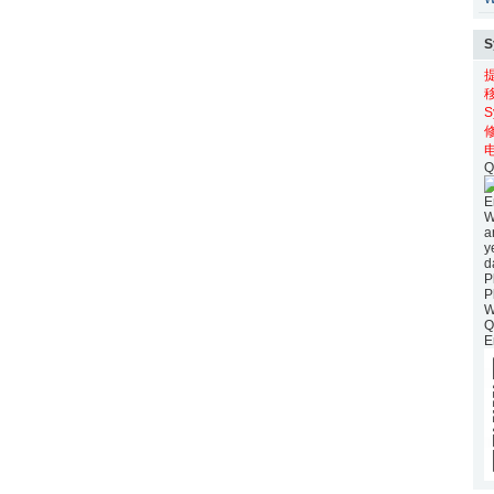
S
电
Q
E
W
a
y
d
P
P
W
Q
E