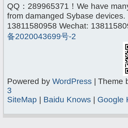
QQ：289965371！We have many yea
from damanged Sybase devices. 
13811580958 Wechat: 1381158
备2020043699号-2
Powered by
WordPress
| Theme 
3
SiteMap
|
Baidu Knows
|
Google