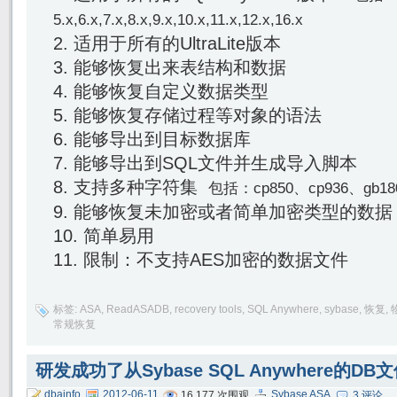
5.x,6.x,7.x,8.x,9.x,10.x,11.x,12.x
,16.x
适用于所有的UltraLite版本
能够恢复出来表结构和数据
能够恢复自定义数据类型
能够恢复存储过程等对象的语法
能够导出到目标数据库
能够导出到SQL文件并生成导入脚本
支持多种字符集
包括：cp850、cp936、gb18
能够恢复未加密或者简单加密类型的数据
简单易用
限制：不支持AES加密的数据文件
标签:
ASA
,
ReadASADB
,
recovery tools
,
SQL Anywhere
,
sybase
,
恢复
,
常规恢复
研发成功了从Sybase SQL Anywhere的
dbainfo
2012-06-11
Sybase ASA
16,177 次围观
3 评论