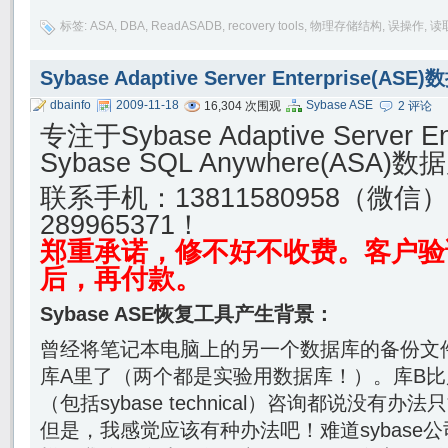
标签:
ASA
,
DBA
,
ReadASADB
,
recovery tools
,
物理存储结构
,
误操作
,
读
Sybase Adaptive Server Enterprise(
dbainfo
2009-11-18
Sybase ASE
16,304 次围观
2 评论
专注于Sybase Adaptive Server E
Sybase SQL Anywhere(AS
联系手机：
13811580958（微信
289965371！
郑重承诺，修不好不收费。客户验
后，再付款。
Sybase ASE恢复工具产生背景：
曾经将笔记本电脑上的另一个数据库的备份文
库A里了（两个都是实验用数据库！）。库B比
（包括sybase technical）咨询都说没有
但是，我感觉应该有种办法吧！难道sybase