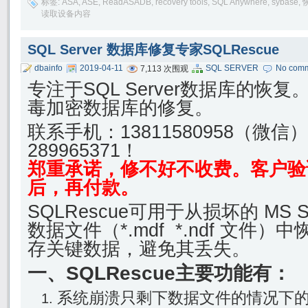
标签:
ASA
,
ASE
,
ReadASADB
,
recovery tools
,
SQL Anywhere
,
sybase
,
读取设备内容
SQL Server 数据库修复专家SQLRescue
dbainfo
2019-04-11
SQL SERVER
No com
7,113 次围观
专注于SQL Server数据库的恢
毒加密数据库的修复。
联系手机：
13811580958（微信
289965371！
郑重承诺，修不好不收费。客户验
后，再付款。
SQLRescue可用于从损坏的 MS SQ
数据文件（*.mdf *.ndf 文件
存关键数据，避免其丢失。
一、SQLRescue主要功能有：
系统崩溃只剩下数据文件的情况下