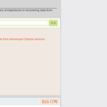
erience in recovering data from
ata from damanged Sybase devices.
RSS
订阅