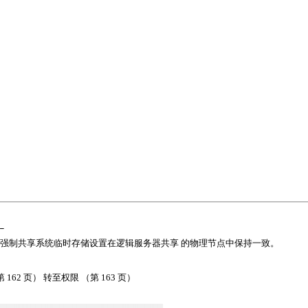
句
句强制共享系统临时存储设置在逻辑服务器共享 的物理节点中保持一致。
第
162
页）
转至权限 （第
163
页）