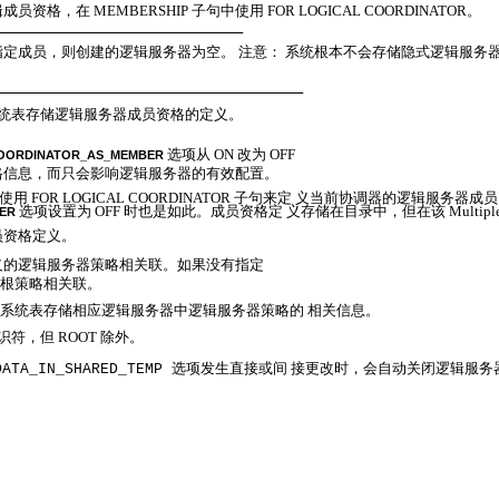
辑成员资格，在
MEMBERSHIP
子句中使用
FOR LOGICAL COORDINATOR
。
定成员，则创建的逻辑服务器为空。 注意： 系统根本不会存储隐式逻辑服务
统表存储逻辑服务器成员资格的定义。
选项从
ON
改为
OFF
OORDINATOR_AS_MEMBER
格信息，而只会影响逻辑服务器的有效配置。
或使用
FOR LOGICAL COORDINATOR
子句来定 义当前协调器的逻辑服务器成
选项设置为
OFF
时也是如此。成员资格定 义存储在目录中，但在该
Multipl
BER
员资格定义。
义的逻辑服务器策略相关联。如果没有指定
根策略相关联。
系统表存储相应逻辑服务器中逻辑服务器策略的 相关信息。
标识符，但
ROOT
除外。
选项发生直接或间 接更改时，会自动关闭逻辑服务
DATA_IN_SHARED_TEMP