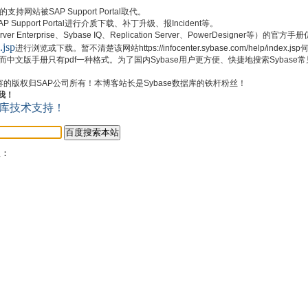
持网站被SAP Support Portal取代。
pport Portal进行介质下载、补丁升级、报Incident等。
 Enterprise、Sybase IQ、Replication Server、PowerDesigner等）的官
.jsp
进行浏览或下载。暂不清楚该网站https://infocenter.sybase.com/help/index
式，而中文版手册只有pdf一种格式。为了国内Sybase用户更方便、快捷地搜索Sybas
内容的版权归SAP公司所有！本博客站长是Sybase数据库的铁杆粉丝！
我！
版：