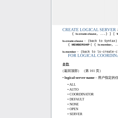
CREATE LOGICAL SERVER
{
, ...} ] [
ls-create-clause
- (back to Syntax)
ls-create-clause
{
( {
, .
MEMBERSHIP
ls-member
- (back to ls-create-c
ls-member
FOR LOGICAL COORDI
参数
（返回顶部） （第
161
页）
•
logical-server-name
– 用户指定的
• ALL
• AUTO
• COORDINATOR
• DEFAULT
• NONE
• OPEN
• SERVER