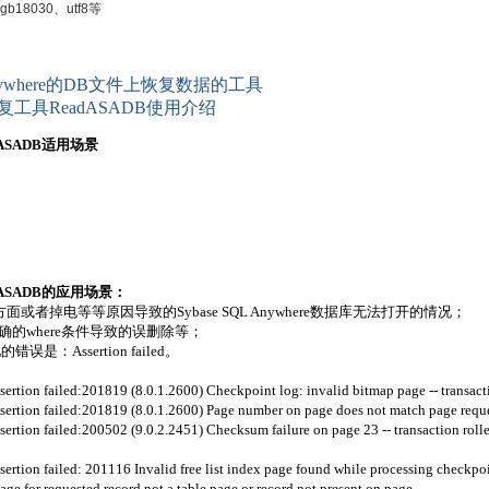
18030、utf8等
Anywhere的DB文件上恢复数据的工具
恢复工具ReadASADB使用介绍
adASADB适用场景
adASADB的应用场景：
者掉电等等原因导致的Sybase SQL Anywhere数据库无法打开的情况；
ble,不正确的where条件导致的误删除等；
错误是：Assertion failed。
rtion failed:201819 (8.0.1.2600) Checkpoint log: invalid bitmap page -- transact
rtion failed:201819 (8.0.1.2600) Page number on page does not match page reques
rtion failed:200502 (9.0.2.2451) Checksum failure on page 23 -- transaction roll
tion failed: 201116 Invalid free list index page found while processing checkpoin
 for requested record not a table page or record not present on page