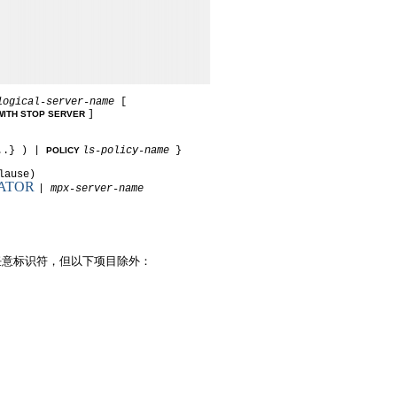
logical-server-name
[
]
WITH STOP SERVER
..} ) |
ls-policy-name
}
POLICY
lause)
NATOR
|
mpx-server-name
任意标识符，但以下项目除外：