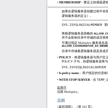
•
MEMBERSHIP
– 要定义协调器逻
如果在逻辑服务器创建过程中未指
逻辑服务器的定义）。
系
SYS.ISYSLOGICALMEMBER
将根逻辑服务器策略的
ALLOW_C
并不会影响目录中存储的成员资
可通过指定
Multiplex
服务器名
ALLOW_COORDINATOR_AS_MEM
目录中存储着逻辑服务器及其成
•
POLICY
– 将逻辑服务器与用户定
POLICY
子句，则逻辑服务器将与
SYS.ISYSIQLOGICALSERVER
•
ls-policy-name
– 用户指定的任意
•
WITH STOP SERVER
– 在
TEMP_
应用于
仅限
Multiplex
。
示例
（返回顶部） （第
161
页）