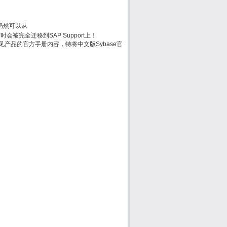
方手册仍然可以从
.jsp何时会被完全迁移到SAP Support上！
e常见产品的官方手册内容，特将中文版Sybase官