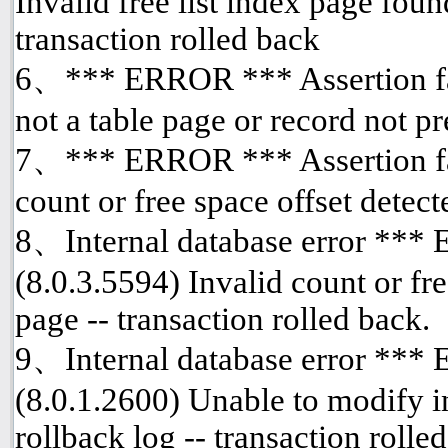
Invalid free list index page fou
transaction rolled back
6、*** ERROR *** Assertion fai
not a table page or record not p
7、*** ERROR *** Assertion fai
count or free space offset detect
8、Internal database error ***
(8.0.3.5594) Invalid count or fre
page -- transaction rolled back.
9、Internal database error ***
(8.0.1.2600) Unable to modify i
rollback log -- transaction rolle