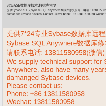
SYBASE数据库技术,数据库恢复
提供Sybase ASE及Sybase SQL Anywhere数据库修复服务，电话：13811580958(微信)，
damanged Sybase devices. Contact us by Phone: +86 13811580958 Wecha
提供7*24专业Sybase数据库远程
Sybase SQL Anywhere数据
请联系电话:
13811580958(微信)
We supply technical support fo
Anywhere, also have many years 
damanged Sybase devices.
Please contact us:
Phone:
+86 13811580958
Wechat: 13811580958