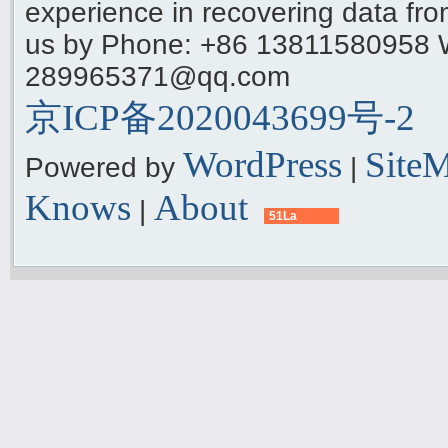
experience in recovering data f
us by Phone: +86 13811580958 
289965371@qq.com
京ICP备2020043699号-2
WordPress
Site
Powered by
|
Knows
About
|
51La