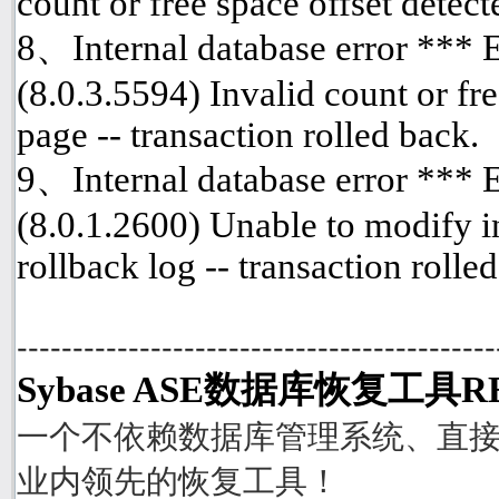
count or free space offset detect
8、Internal database error ***
(8.0.3.5594) Invalid count or fre
page -- transaction rolled back.
9、Internal database error ***
(8.0.1.2600) Unable to modify i
rollback log -- transaction rolle
-------------------------------------------
Sybase ASE数据库恢复工具R
一个不依赖数据库管理系统、直接从
业内领先的恢复工具！