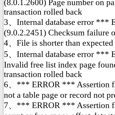
(8.0.1.2600) Page number on pa
transaction rolled back
3、Internal database error ***
(9.0.2.2451) Checksum failure o
4、File is shorter than expected
5、Internal database error *** 
Invalid free list index page fou
transaction rolled back
6、*** ERROR *** Assertion fai
not a table page or record not p
7、*** ERROR *** Assertion fai