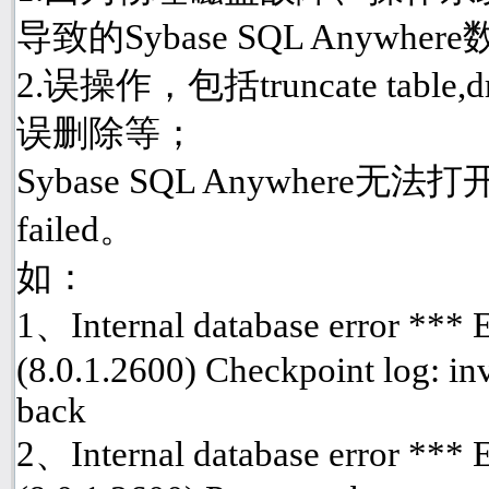
导致的Sybase SQL Anyw
2.误操作，包括truncate table
误删除等；
Sybase SQL Anywhere
failed。
如：
1、Internal database error ***
(8.0.1.2600) Checkpoint log: inv
back
2、Internal database error ***