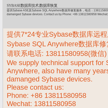
SYBASE数据库技术,数据库恢复
提供Sybase ASE及Sybase SQL Anywhere数据库修复服务，电话：13811580958(微信)，
damanged Sybase devices. Contact us by Phone: +86 13811580958 Wecha
提供7*24专业Sybase数据库远程
Sybase SQL Anywhere数据
请联系电话:
13811580958(微信)
We supply technical support fo
Anywhere, also have many years 
damanged Sybase devices.
Please contact us:
Phone:
+86 13811580958
Wechat: 13811580958