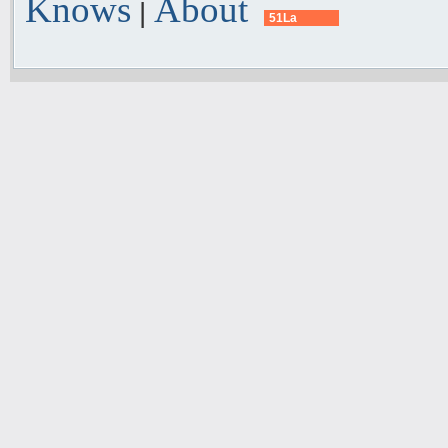
Knows
About
|
51La