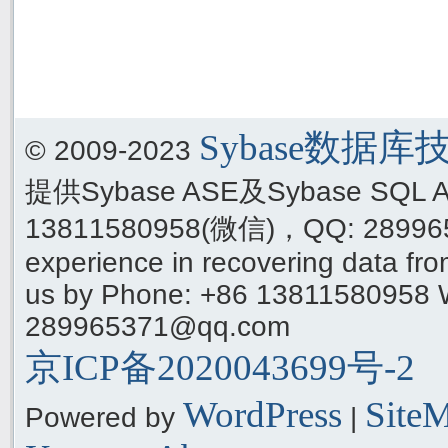
Sybase数据
© 2009-2023
提供Sybase ASE及Sybase SQ
13811580958(微信)，QQ: 289965
experience in recovering data f
us by Phone: +86 13811580958 
289965371@qq.com
京ICP备2020043699号-2
WordPress
Site
Powered by
|