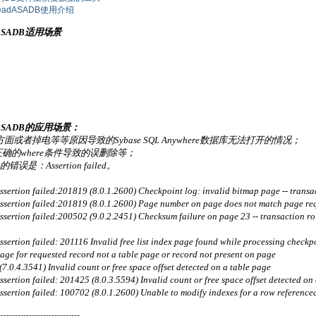
eadASADB使用介绍
adASADB适用场景
adASADB的应用场景：
者掉电等等原因导致的Sybase SQL Anywhere数据库无法打开的情况；
ble,不正确的where条件导致的误删除等；
错误是：Assertion failed。
rtion failed:201819 (8.0.1.2600) Checkpoint log: invalid bitmap page -- transa
ertion failed:201819 (8.0.1.2600) Page number on page does not match page requ
ertion failed:200502 (9.0.2.2451) Checksum failure on page 23 -- transaction ro
tion failed: 201116 Invalid free list index page found while processing checkpoi
e for requested record not a table page or record not present on page
0.4.3541) Invalid count or free space offset detected on a table page
tion failed: 201425 (8.0.3.5594) Invalid count or free space offset detected on a 
rtion failed: 100702 (8.0.1.2600) Unable to modify indexes for a row referenced i
-----------------------------