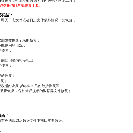
ver数据库文件上提取数据的业内领先的恢复工具！
)上提取数据的非常规恢复工具。
主要功能：
，即无日志文件或者日志文件损坏情况下的恢复；
误删除数据表记录的恢复；
不能使用的情况；
下的修复；
；
、删除记录的数据找回；
的恢复；
况的恢复；
恢复；
）删除表数据的恢复,误update后的数据恢复等；
的数据恢复，各种错误提示的数据库文件修复；
；
术特点：
我们就有办法帮您从数据文件中找回重要数据。
库