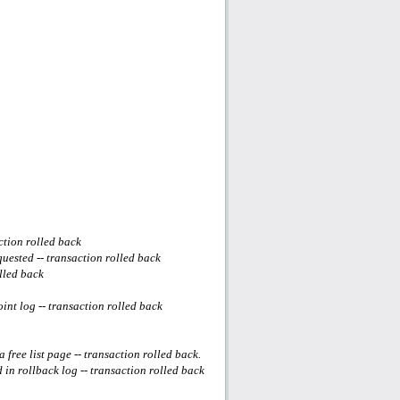
ction rolled back
ested -- transaction rolled back
lled back
nt log -- transaction rolled back
free list page -- transaction rolled back.
n rollback log -- transaction rolled back