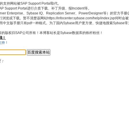
持网站被SAP Support Portal取代。
pport Portal进行介质下载、补丁升级、报Incident等。
 Enterprise、Sybase IQ、Replication Server、PowerDesigner等）的官
浏览或下载。暂不清楚该网站https://infocenter.sybase.com/help/index.jsp何
式，而中文版手册只有pdf一种格式。为了国内Sybase用户更方便、快捷地搜索Sybas
内容的版权归SAP公司所有！本博客站长是Sybase数据库的铁杆粉丝！
我！
版：