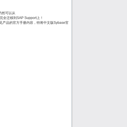
方手册仍然可以从
时会被完全迁移到SAP Support上！
e常见产品的官方手册内容，特将中文版Sybase官