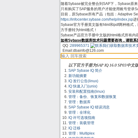
随着Sybase被完全整合到SAP下，Sybase原来的支
只有购买了SAP服务的用户才能使用账号登录SAP Su
目前，原Sybase所有产品（包括：Adaptive Server
https://infocenter.sybase.com/help/index.jsp
进行
Sybase官方手册英文版有html和pdf两种格
方手册转为html格式！
Sybase产品官方手册中文版的html格式所有
如有Sybase数据库技术问题需要咨询，请联系
QQ :
289965371
Email:
dbainfo@126.com
以下官方手册为SAP IQ 16.0 SP03中文
SAP Sybase IQ 简介
新功能摘要
IQ 发行公告(linux)
IQ 快速入门(unix)
安装和配置指南(linux)
管理：备份、恢复和数据恢复
管理：数据库
SAP Sybase IQ 错误消息
管理：全球化
IQ 许可选项指南
管理：装载管理
IQ 迁移
管理：Multiplex