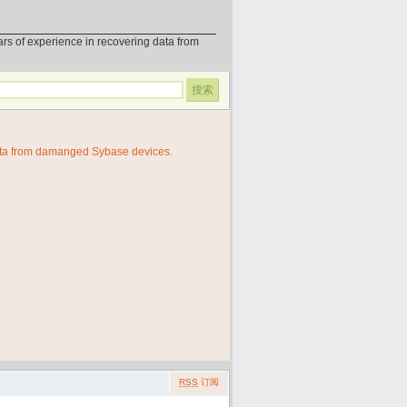
erience in recovering data from
ata from damanged Sybase devices.
RSS
订阅