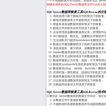
一个不依赖数据库管理系统、直接从SQL Ser
能够从损坏的SQL Server数据库文件(.mdf
SQL Server数据库恢复工具SQLRescue的
系统崩溃只剩下数据文件的情况下的恢复
断电导致数据库文件损坏情况下的恢复；
硬盘坏道造成数据库损坏情况下的恢复；
数据文件内部存在坏页情况下的恢复；
企业管理器误删除数据表记录，管理软件
并闩锁错误、格式化、误删除后导致软件
无法读取并闩锁页sysindexes失败情况
数据文件被误删除情况下的碎片提取恢复
系统表损坏、索引错误、误删除数据库表
master数据库损坏而无法正常运行情况下
数据文件无法附加情况下的数据恢复；
数据库被标记为可疑，质疑，不可用等情
数据库sysobjects等系统表损坏情况下的
数据被误(drop、delete、truncate
还原时报一致性错误，错误823等情况下
数据库被误格式化等情况下的数据库恢复
日志收缩造成数据库损坏情况下的恢复；
仅剩损坏的备份文件情况下的恢复。
SQL Server数据库恢复工具SQLRescue技
只要SQL Server数据库的数据文件存在，
从数据文件中直接恢复数据
不能附加时直接恢复数据并生成新的数据