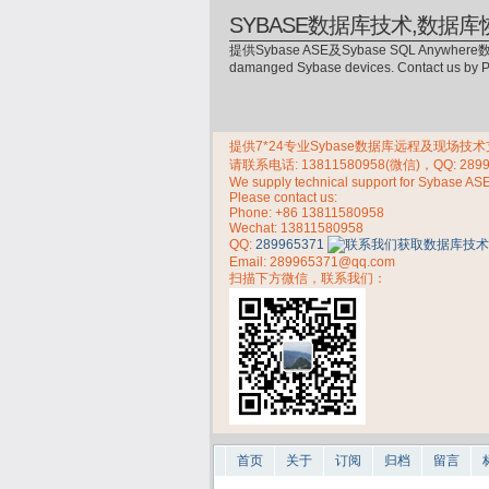
SYBASE数据库技术,数据库
提供Sybase ASE及Sybase SQL Anywhere数
damanged Sybase devices. Contact us by
提供7*24专业Sybase数据库远程及现场技术支持，
请联系电话:
13811580958(微信)，QQ: 289
We supply technical support for Sybase AS
Please contact us:
Phone:
+86 13811580958
Wechat: 13811580958
QQ:
289965371
Email: 289965371@qq.com
扫描下方微信，联系我们：
首页
关于
订阅
归档
留言