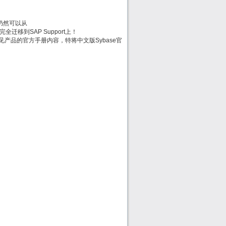
方手册仍然可以从
时会被完全迁移到SAP Support上！
e常见产品的官方手册内容，特将中文版Sybase官