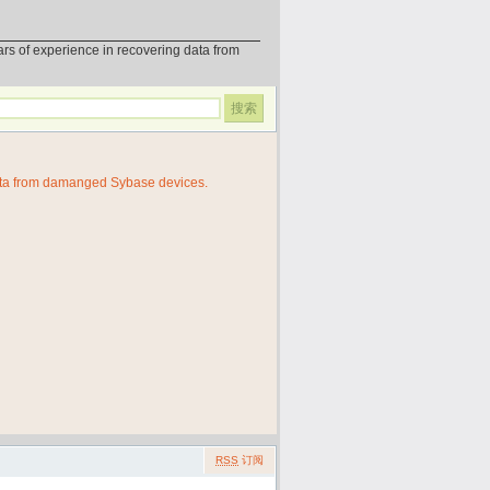
erience in recovering data from
ata from damanged Sybase devices.
RSS
订阅