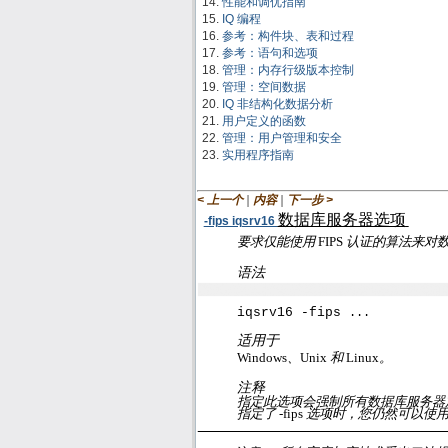
性能和调优指南
IQ 编程
参考：构件块、表和过程
参考：语句和选项
管理：内存行级版本控制
管理：空间数据
IQ 非结构化数据分析
用户定义的函数
管理：用户管理和安全
实用程序指南
|
|
< 上一个
内容
下一步 >
数据库服务器选项
-fips iqsrv16
要求仅能使用
FIPS
认证的算法来对
语法
iqsrv16 -fips
...
适用于
Windows
、
Unix
和
Linux
。
注释
指定此选项会强制所有数据库服务器
指定了
-fips
选项时，您仍然可以使