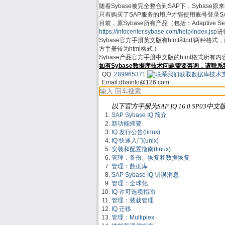
随着Sybase被完全整合到SAP下，Sybase原来的支
只有购买了SAP服务的用户才能使用账号登录SAP Su
目前，原Sybase所有产品（包括：Adaptive Server
https://infocenter.sybase.com/help/index.jsp
进行
Sybase官方手册英文版有html和pdf两种格
方手册转为html格式！
Sybase产品官方手册中文版的html格式所有
如有Sybase数据库技术问题需要咨询，请联系
QQ :
289965371
Email:
dbainfo@126.com
以下官方手册为SAP IQ 16.0 SP03中文
SAP Sybase IQ 简介
新功能摘要
IQ 发行公告(linux)
IQ 快速入门(unix)
安装和配置指南(linux)
管理：备份、恢复和数据恢复
管理：数据库
SAP Sybase IQ 错误消息
管理：全球化
IQ 许可选项指南
管理：装载管理
IQ 迁移
管理：Multiplex