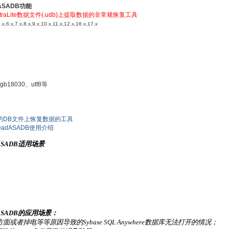
dASADB功能
UltraLite数据文件(.udb)上提取数据的非常规恢复工具
6.x,7.x,8.x,9.x,10.x,11.x,12.x,16.x,17.x
18030、utf8等
ere的DB文件上恢复数据的工具
eadASADB使用介绍
adASADB适用场景
adASADB的应用场景：
者掉电等等原因导致的Sybase SQL Anywhere数据库无法打开的情况；