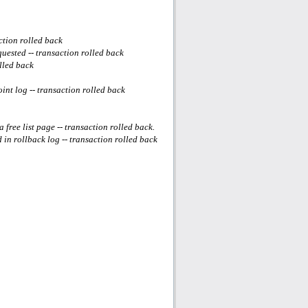
ction rolled back
ested -- transaction rolled back
lled back
nt log -- transaction rolled back
free list page -- transaction rolled back.
n rollback log -- transaction rolled back