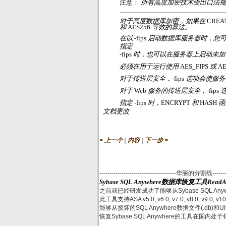
注意：
所有高度加密技术受出口法规
对于高度数据库加密，如果在
CREA
和
AES256
等效的算法。
在以
-fips
启动数据库服务器时，您
指定
-fips
时，也可以在服务器上启动未加
必须在用于运行使用
AES_FIPS
或
AE
对于传送层安全，
-fips
选项会使服务
对于
Web
服务的传送层安全，
-fips
指定
-fips
时，
ENCRYPT
和
HASH
函
文档更改
|
|
< 上一个
内容
下一步 >
--------------------------------------华丽的分割线------------
Sybase SQL Anywhere数据库恢复工具Read
之前就已经研发成功了能够从Sybase SQL Any
此工具支持ASA v5.0, v6.0, v7.0, v8.0, v9.0, v10
能够从损坏的SQL Anywhere数据文件(.db)和
恢复Sybase SQL Anywhere的工具在国内