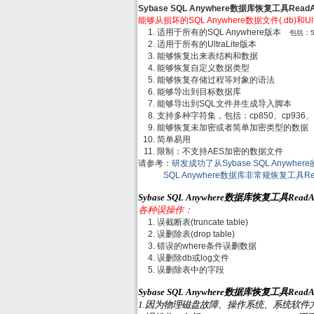
Sybase SQL Anywhere数据库恢复工具Rea
能够从损坏的SQL Anywhere数据文件(.db)和
适用于所有的SQL Anywhere版本
包括：5.x,
适用于所有的UltraLite版本
能够恢复出来表结构和数据
能够恢复自定义数据类型
能够恢复存储过程等对象的语法
能够导出到目标数据库
能够导出到SQL文件并生成导入脚本
支持多种字符集，包括：cp850、cp936、gb
能够恢复未加密或者简单加密类型的数据
简单易用
限制：不支持AES加密的数据文件
请参考：
研发成功了从Sybase SQL Anywh
SQL Anywhere数据库非常规恢复工具R
Sybase SQL Anywhere数据库恢复工具Re
各种误操作：
误截断表(truncate table)
误删除表(drop table)
错误的where条件误删数据
误删除db或log文件
误删除表中的字段
Sybase SQL Anywhere数据库恢复工具Re
1.因为物理磁盘故障、操作系统、系统软件方面或