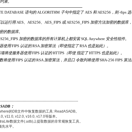
约束。
TE DATABASE
语句的
ALGORITHM
子句中指定了
AES
和
AES256
，则
-fips
选
可以运行用
AES
、
AES256
、
AES_FIPS
或
AES256_FIPS
加密方法加密的数据库
密的数据库。
S256_FIPS
加密的数据库的所有计算机上都安装
SQL Anywhere
安全性组件。
器使用
FIPS
认证的
RSA
加密算法（即使指定了
RSA
也是如此）。
选项将使服务器使用
FIPS
认证的
HTTPS
（即使 指定了
HTTPS
也是如此）。
数将使用
FIPS
认证的
RSA
加密算法，并且口 令散列将使用
SHA-256 FIPS
算法
-------------------------------------------------------------
ASADB：
where的DB文件中恢复数据的工具: ReadASADB。
.0, v11.0, v12.0, v16.0, v17.0等版本。
UltraLite数据文件(.udb)上提取数据的非常规恢复工具。
处于领先水平。