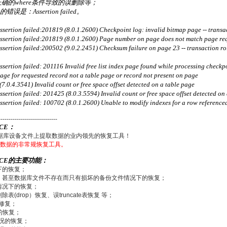
ble,不正确的where条件导致的误删除等；
错误是：Assertion failed。
rtion failed:201819 (8.0.1.2600) Checkpoint log: invalid bitmap page -- transa
ertion failed:201819 (8.0.1.2600) Page number on page does not match page requ
ertion failed:200502 (9.0.2.2451) Checksum failure on page 23 -- transaction ro
tion failed: 201116 Invalid free list index page found while processing checkpoi
e for requested record not a table page or record not present on page
0.4.3541) Invalid count or free space offset detected on a table page
tion failed: 201425 (8.0.3.5594) Invalid count or free space offset detected on a 
rtion failed: 100702 (8.0.1.2600) Unable to modify indexes for a row referenced i
-----------------------------
ICE：
数据库设备文件上提取数据的业内领先的恢复工具！
上提取数据的非常规恢复工具。
VICE的主要功能：
下的恢复；
，甚至数据库文件不存在而只有损坏的备份文件情况下的恢复；
情况下的恢复；
除表(drop）恢复、误truncate表恢复 等；
的修复；
的恢复；
情况的恢复；