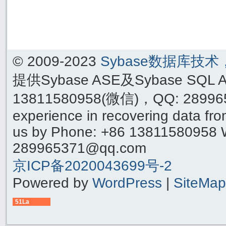
© 2009-2023
Sybase数据库技
提供Sybase ASE及Sybase SQ
13811580958(微信)，QQ: 289965
experience in recovering data f
us by Phone: +86 13811580958 
289965371@qq.com
京ICP备2020043699号-2
Powered by
WordPress
|
SiteMap
51La