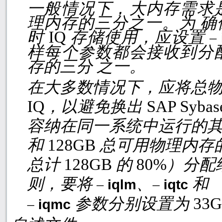
一般情况下，大内存需求
理内存的三分之一。为 
时
IQ
存储使用，应设置
–
样每个参数都会接收到分
存的三分 之一。
在大多数情况下，应将总
IQ
，以避免换出
SAP Sybas
容纳在同一系统中运行的其
和
128GB
总可用物理内存
总计
128GB
的
80%
）分配
则，要将
、
和
–
iqlm
–
iqtc
参数分别设置为
33
–
iqmc