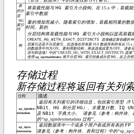
新
将装载性能与
HG
索引大小脱钩。在
15.x
中，装载能
的分
索引中数据
层
HG
量的增加而减小。随着索引的增加，装载相同量的数
索引
时间。新的
结
分层结构将装载性能与
HG
索引大小脱钩以提高装载
CREATE_HG_WITH_EXACT_DISTINCTS
选项确定新创建的
层索引还是不分层索引。此选项在所有新
16.0
数据库和所有从
15.x
构
的数据库中均为
ON
。要利用新结构，将该选项设置为
OFF
。请参
语句和选项》中的“
CREATE_HG_WITH_EXACT_DISTINCTS
选项
使用
将不分层
HG
索引转换成分层
HG
，反之亦然
sp_iqrebuildindex
存储过程
新存储过程将返回有关列
描述
过程
返回有关列索引的详细信息，包括索引类型（
F
NBit
、
HG
和分层
HG
）、非重复计数、
IQ U
sp_iqindex-
及
NBit
字典大小。
请参见《参考：构件块、
metadata
的“
sp_iqindexmetadata
过程”。
返回数据库中一个或多个用户表或所有表的
FP
sp_iqco-
请参见《参考：构件块、表和过程》中的“
sp_iqc
lumnmeta-