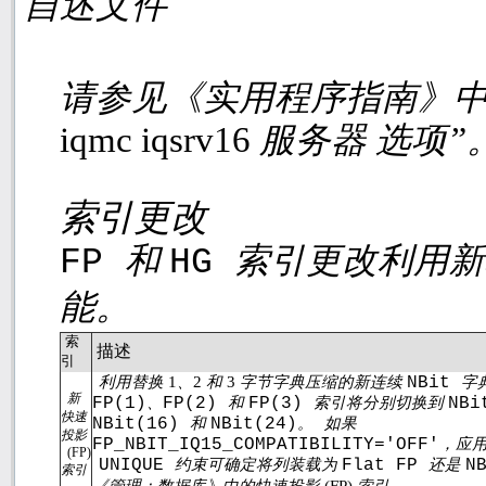
自述文件
请参见《实用程序指南》中
iqmc iqsrv16
服务器 选项”
索引更改
和
索引更改利用新
FP
HG
能。
索
描述
引
利用替换
1
、
2
和
3
字节字典压缩的新连续
NBit
字
新
FP(1)
、
FP(2)
和
FP(3)
索引将分别切换到
NBi
快速
NBit(16)
和
NBit(24)
。
如果
投影
FP_NBIT_IQ15_COMPATIBILITY='OFF'
，应
(FP)
UNIQUE
约束可确定将列装载为
Flat FP
还是
N
索引
《管理：数据库》中的快速投影
(FP)
索引。