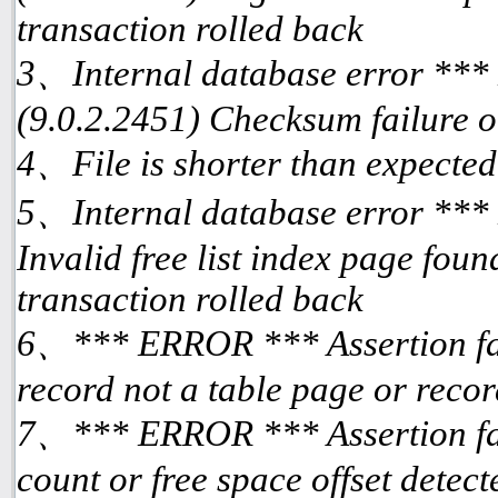
transaction rolled back
3、Internal database error ***
(9.0.2.2451) Checksum failure o
4、File is shorter than expected
5、Internal database error ***
Invalid free list index page fou
transaction rolled back
6、*** ERROR *** Assertion fai
record not a table page or reco
7、*** ERROR *** Assertion fai
count or free space offset detec