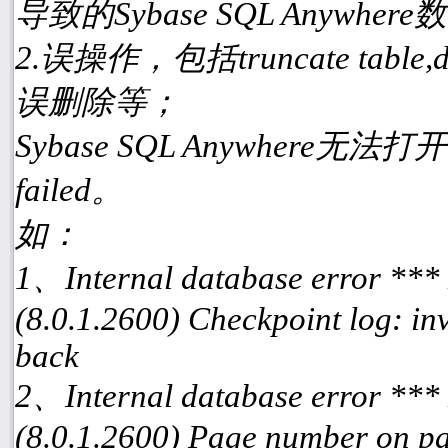
导致的Sybase SQL Anyw
2.误操作，包括truncate table
误删除等；
Sybase SQL Anywhere无
failed。
如：
1、Internal database error ***
(8.0.1.2600) Checkpoint log: inv
back
2、Internal database error ***
(8.0.1.2600) Page number on pa