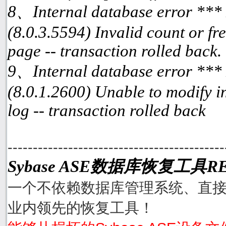
8、Internal database error ***
(8.0.3.5594) Invalid count or fre
page -- transaction rolled back.
9、Internal database error ***
(8.0.1.2600) Unable to modify i
log -- transaction rolled back
-------------------------------------------
Sybase ASE数据库恢复工具RE
一个不依赖数据库管理系统、直接从
业内领先的恢复工具！