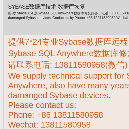
SYBASE数据库技术,数据库恢复
提供Sybase ASE及Sybase SQL Anywhere数据库修复服务，电话：13811580958(微信)，
damanged Sybase devices. Contact us by Phone: +86 13811580958 Wecha
提供7*24专业Sybase数据库远程
Sybase SQL Anywhere数据
请联系电话:
13811580958(微信)
We supply technical support fo
Anywhere, also have many years 
damanged Sybase devices.
Please contact us:
Phone:
+86 13811580958
Wechat: 13811580958