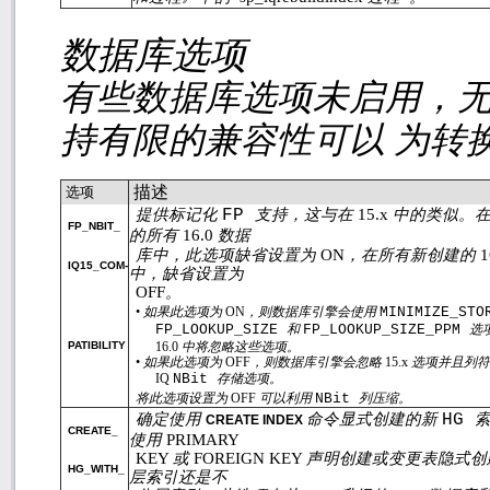
数据库选项
有些数据库选项未启用，
持有限的兼容性可以 为转
描述
选项
提供标记化
FP
支持，这与在
15.x
中的类似。
FP_NBIT_
的所有
16.0
数据
库中，此选项缺省设置为
ON
，在所有新创建的
1
IQ15_COM-
中，缺省设置为
OFF
。
•
如果此选项为
ON
，则数据库引擎会使用
MINIMIZE_STO
FP_LOOKUP_SIZE
和
FP_LOOKUP_SIZE_PPM
选
PATIBILITY
16.0
中将忽略这些选项。
•
如果此选项为
OFF
，则数据库引擎会忽略
15.x
选项并且列
IQ
NBit
存储选项。
将此选项设置为
OFF
可以利用
NBit
列压缩。
确定使用
命令显式创建的新
HG
CREATE INDEX
CREATE_
使用
PRIMARY
KEY
或
FOREIGN KEY
声明创建或变更表隐式创
HG_WITH_
层索引还是不