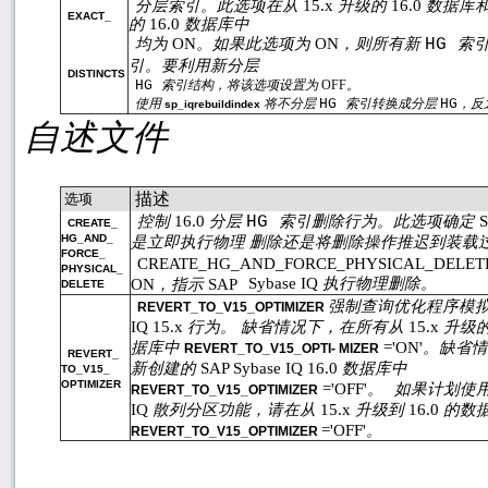
分层索引。此选项在从
15.x
升级的
16.0
数据库
EXACT_
的
16.0
数据库中
均为
ON
。如果此选项为
ON
，则所有新
HG
索
引。要利用新分层
DISTINCTS
HG
索引结构，将该选项设置为
OFF
。
使用
将不分层
HG
索引转换成分层
HG
，反
sp_iqrebuildindex
自述文件
描述
选项
控制
16.0
分层
HG
索引删除行为。此选项确定
S
CREATE_
HG_AND_
是立即执行物理 删除还是将删除操作推迟到装载
FORCE_
CREATE_HG_AND_FORCE_PHYSICAL_DELE
PHYSICAL_
ON
，指示
SAP
Sybase IQ
执行物理删除。
DELETE
强制查询优化程序模
REVERT_TO_V15_OPTIMIZER
IQ 15.x
行为。 缺省情况下，在所有从
15.x
升级
据库中
='ON'
。缺省
REVERT_TO_V15_OPTI- MIZER
REVERT_
新创建的
SAP Sybase IQ 16.0
数据库中
TO_V15_
OPTIMIZER
='OFF'
。
如果计划使
REVERT_TO_V15_OPTIMIZER
IQ
散列分区功能，请在从
15.x
升级到
16.0
的数
='OFF'
。
REVERT_TO_V15_OPTIMIZER