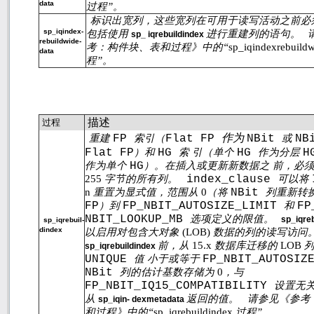
data
过程”。
标识出宽列，这些宽列在可用于读写活动之前必
sp_iqindex-
包括使用
进行重建列的语句。
sp_ iqrebuildindex
rebuildwide-
考：构件块、表和过程》中的“
sp_iqindexrebuild
data
程”。
描述
过程
作为
重建
FP
索引（
Flat FP
NBit
或
NB
Flat FP
）和
HG
索 引（单个
HG
作为分层
H
作为单个
HG
）。在插入或更新新数据之 前，必
255
字节的所有列。
index_clause
可以将
n
重置为显式值，范围从
0
（将
NBit
列重新转
FP
）到
FP_NBIT_AUTOSIZE_LIMIT
和
FP
NBIT_LOOKUP_MB
选项定义的限值。
sp_iqre
sp_iqrebuil-
dindex
以启用对包含大对象
(LOB)
数据的列的读写访问
前，从
15.x
数据库迁移的
LOB
sp_iqrebuildindex
UNIQUE
值 小于或等于
FP_NBIT_AUTOSIZ
NBit
列的估计基数存储为
0
，与
FP_NBIT_IQ15_COMPATIBILITY
设置无
从
返回的值。
请参见《参考
sp_iqin- dexmetadata
和过程》中的“
sp_iqrebuildindex
过程”。