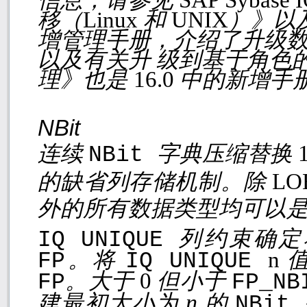
移（
Linux
和
UNIX
）》以
增管理手册，介绍了升级
以及有关升 级到基于角色
理》也是
16.0
中的新增手
NBit
连续
字典压缩替换
NBit
的缺省列存储机制。除
LO
外的所有数据类型均可以
列约束确
IQ UNIQUE
。将
n
FP
IQ UNIQUE
。大于
0
但小于
FP
FP_NB
n
建最初大小为
的
NBit