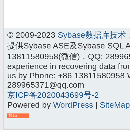
© 2009-2023
Sybase数据库技
提供Sybase ASE及Sybase SQ
13811580958(微信)，QQ: 289965
experience in recovering data f
us by Phone: +86 13811580958 
289965371@qq.com
京ICP备2020043699号-2
Powered by
WordPress
|
SiteMap
51La