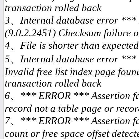
transaction rolled back
3、Internal database error ***
(9.0.2.2451) Checksum failure o
4、File is shorter than expected
5、Internal database error ***
Invalid free list index page fou
transaction rolled back
6、*** ERROR *** Assertion fai
record not a table page or reco
7、*** ERROR *** Assertion fai
count or free space offset detec