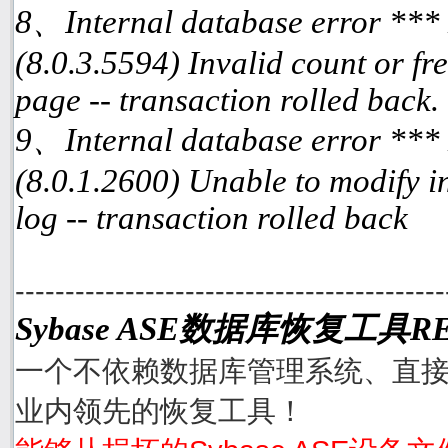
8、Internal database error ***
(8.0.3.5594) Invalid count or fre
page -- transaction rolled back.
9、Internal database error ***
(8.0.1.2600) Unable to modify i
log -- transaction rolled back
-------------------------------------------
Sybase ASE数据库恢复工具RE
一个不依赖数据库管理系统、直接从
业内领先的恢复工具！