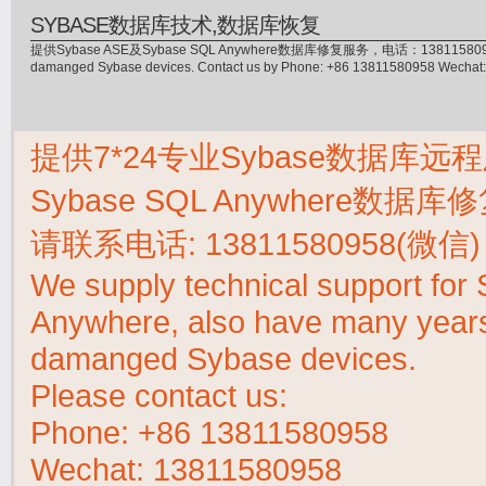
SYBASE数据库技术,数据库恢复
提供Sybase ASE及Sybase SQL Anywhere数据库修复服务，电话：13811580958(微信)，
damanged Sybase devices. Contact us by Phone: +86 13811580958 Wecha
提供7*24专业Sybase数据库远程
Sybase SQL Anywhere数据
请联系电话:
13811580958(微信)
We supply technical support fo
Anywhere, also have many years 
damanged Sybase devices.
Please contact us:
Phone:
+86 13811580958
Wechat: 13811580958