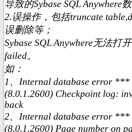
导致的Sybase SQL Anyw
2.误操作，包括truncate table
误删除等；
Sybase SQL Anywhere无
failed。
如：
1、Internal database error ***
(8.0.1.2600) Checkpoint log: inv
back
2、Internal database error ***
(8.0.1.2600) Page number on pa