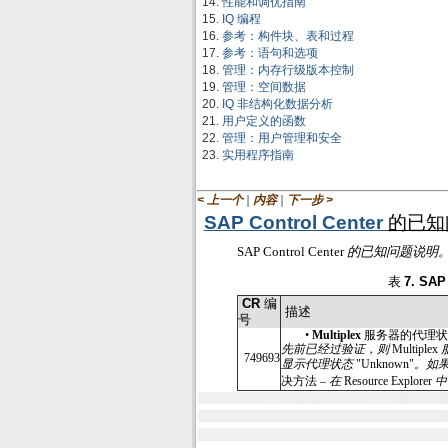
性能和调优指南
IQ 编程
参考：构件块、表和过程
参考：语句和选项
管理：内存行级版本控制
管理：空间数据
IQ 非结构化数据分析
用户定义的函数
管理：用户管理和安全
实用程序指南
|
|
< 上一个
内容
下一步 >
SAP Control Center
的已知
SAP Control Center
的已知问题说明
表
7. SAP
CR
编
描述
号
•
Multiplex
服务器的代理
先前已经过验证，则
Multiplex
749693
显示代理状态
"Unknown"
。如
决方法 –
在
Resource Explorer
中