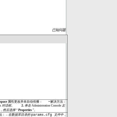
已知问题
space
属性更改并未自动传播 –
•
解决方法：
es
对话框。
2.
单击
Administration Console
左
头，然后选择
“
Properties
”
。
法： –
在数据库目录的
params.cfg
文件中，