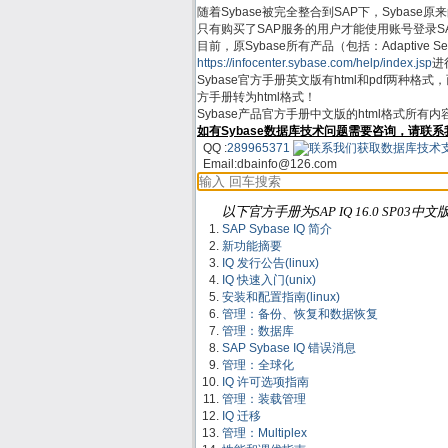
随着Sybase被完全整合到SAP下，Sybase原来的支
只有购买了SAP服务的用户才能使用账号登录SAP Su
目前，原Sybase所有产品（包括：Adaptive Server
https://infocenter.sybase.com/help/index.jsp
进行
Sybase官方手册英文版有html和pdf两种格
方手册转为html格式！
Sybase产品官方手册中文版的html格式所有
如有Sybase数据库技术问题需要咨询，请联系
QQ :
289965371
Email:
dbainfo@126.com
以下官方手册为SAP IQ 16.0 SP03中文
SAP Sybase IQ 简介
新功能摘要
IQ 发行公告(linux)
IQ 快速入门(unix)
安装和配置指南(linux)
管理：备份、恢复和数据恢复
管理：数据库
SAP Sybase IQ 错误消息
管理：全球化
IQ 许可选项指南
管理：装载管理
IQ 迁移
管理：Multiplex