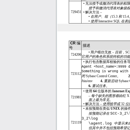
•
无法授予或撤消代理表的权限
授予和撤消代理表对象级
729451
•
解决方法 –
•
在用户、组（
15.3
和
15.4
•
使用
Interactive SQL
在表
CR
编
描述
号
•
用户模仿无效 –
目前，
S
724206
它用户的角色和系统特权的功
•
执行包含数据库校验的任务导
Agent <host_name>:9999 
Something is wrong with
723112
闭
Sybase Control Center
。
/bin/env
4.
重新启动
Sybase 
6.
重试任务。
•
使用
64
位版本的
Internet Ex
–
每个缺失的图形都由红
721981
面上最为常见。
•
解决方法 –
使用较早或
32
位
•
未按预期在类似
UNIX
的操
按预期记录在
SCC-3_2\
3_2\log
721119
\agent.log
中显示来
但其中并不包括预期希望