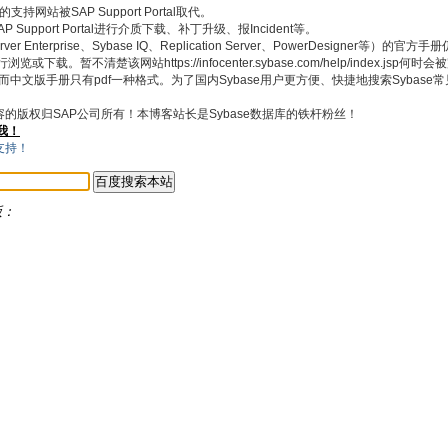
持网站被SAP Support Portal取代。
pport Portal进行介质下载、补丁升级、报Incident等。
 Enterprise、Sybase IQ、Replication Server、PowerDesigner等）的官
浏览或下载。暂不清楚该网站https://infocenter.sybase.com/help/index.jsp何
式，而中文版手册只有pdf一种格式。为了国内Sybase用户更方便、快捷地搜索Sybas
内容的版权归SAP公司所有！本博客站长是Sybase数据库的铁杆粉丝！
我！
版：