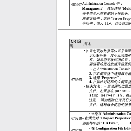
Administration Console
中：
685207
Management
”
，然后选择
“
Multi
并单击显示在右侧的下拉箭头
左侧窗格中，选择
“
Server Prope
字段中，输入
liv
。这会过滤
CR
编
描述
号
•
如果您更改数据库位置后重
启动服务器 –
发生此故障
在。如果您更改回旧位置
要查看或更改数据库位置
1.
在
Administration Consol
2.
在右侧窗格中选择服务
3.
选择
“
Properties
”
。
676665
4.
在属性对话框的左侧窗
•
解决方法： –
更改回旧位置
文件。如果存在
params
stop_server.sh
，也
注意：
请勿删除任何其它
文件。这样做会使您的服
•
当您在
Administration C
–
如果您对
“
Dbspace Properties
676218
侧窗格中的
“
DB Files
”
。
•
在
Configuration File Edi
676079