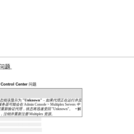
问题
。
 Control Center
问题
状态错误显示为
"Unknown"
–
如果代理正在运行并且
服务器可能会在
Admin Console > Multiplex Servers
中
果重新验证代理，状态将迅速变回
"Unknown"
。
•
解
，注销并重新注册
Multiplex
资源。