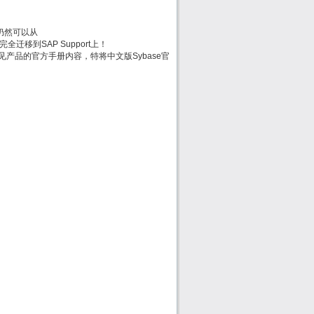
方手册仍然可以从
时会被完全迁移到SAP Support上！
e常见产品的官方手册内容，特将中文版Sybase官