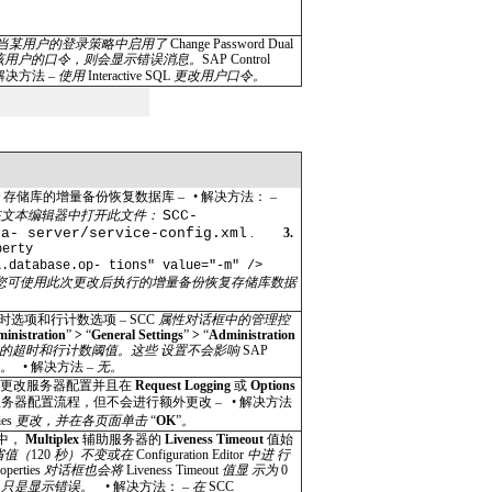
当某用户的登录策略中启用了
Change Password Dual
该用户的口令，则会显示错误消息。
SAP Control
解决方法 –
使用
Interactive SQL
更改用户口令。
r
存储库的增量备份恢复数据库 –
•
解决方法： –
在文本编辑器中打开此文件：
SCC-
ta- server/service-config.xml
.
3.
perty
a.database.op- tions" value="-m" />
 您可使用此次更改后执行的增量备份恢复存储库数据
时选项和行计数选项 –
SCC
属性对话框中的管理控
inistration
”
>
“
General Settings
”
>
“
Administration
的超时和行计数阈值。这些 设置不会影响
SAP
。
•
解决方法 –
无。
更改服务器配置并且在
Request Logging
或
Options
务器配置流程，但不会进行额外更改 –
•
解决方法
ies
更改，并在各页面单击
“
OK
”
。
中，
Multiplex
辅助服务器的
Liveness Timeout
值始
省值（
120
秒）不变或在
Configuration Editor
中进 行
operties
对话框也会将
Liveness Timeout
值显 示为
0
；只是显示错误。
•
解决方法： –
在
SCC