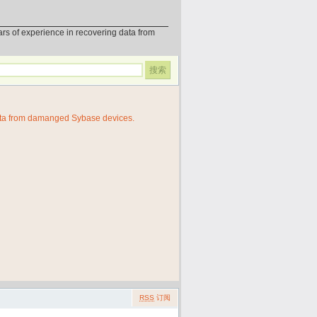
erience in recovering data from
ata from damanged Sybase devices.
RSS
订阅