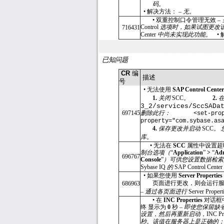
码。
•
解决方法： –
无。
•
双重控制口令管理无效 –
Control
选项时，如果试图更改
716431
Center
中尚未实现此功能。
•
已知问题
CR
编
描述
号
•
无法使用
SAP Control Cente
1.
关闭
SCC
。
2.
3_2/services/SccSADa
697145
删除此行：
<set-pro
property="com.sybase.as
4.
保存更改并启动
SCC
。
库。
•
无法在
SCC
属性中设置超
制台选项（
“
Application
”
>
“
Adm
696767
Console
”
）可供您设置数据检索
Sybase IQ
的
SAP Control Center
•
如果您使用
Server Properties
页面进行更改，则会运行服
686963
–
通过各页面进行
Server Propert
•
在
INC Properties
对话框
终 显示为
0
秒 –
即使您保留缺
设置，然后再重新启动，
INC Pr
秒。该值在服务器上是正确的