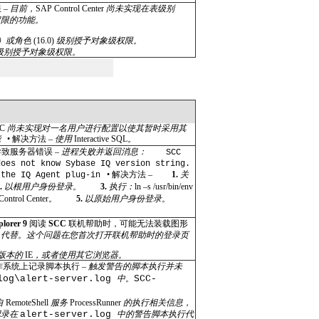
 –
目前，
SAP Control Center
尚未实现在表级别
权限的功能。
）或角色
(16.0)
级别授予对象级权限。
级别授予对象级权限。
CC
尚未实现对一名用户进行配置以使其暂时采用其
能
•
解决方法 –
使用
Interactive SQL
。
致服务器错误 –
进程失败并返回消息：
SCC
does not know Sybase IQ version string.
•
解决方法 –
1.
关
 the IQ Agent plug-in
2.
以根用户身份登录。
3.
执行：
ln
–
s /usr/bin/env
Control Center
。
5.
以原始用户身份登录。
plorer 9
阅读
SCC
联机帮助时，可能无法装载图形
X
代替。这个问题在您首次打开联机帮助时的登录页
版本的
IE
，或者使用其它浏览器。
作系统上记录脚本执行 –
触发警告的脚本执行并未
log\alert-server.log
中。
SCC-
自
RemoteShell
服务
ProcessRunner
的执行相关信息，
记录在
alert-server.log
中的警告脚本执行代