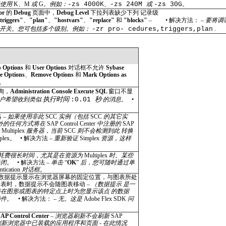
后使用
K
、
M
或
G
。例如：
-zs 4000K
、
-zs 240M
或
-zs 30G
。
tor
的
Debug
页面中，
Debug Level
下拉列表缺少下列 记录级
triggers"
、
"plan"
、
"hostvars"
、
"replace"
和
"blocks"
–
•
解决方法： –
要将调
开关。您可包括多个级别。例如：
-zr pro- cedures,triggers,plan
.
 Options
和
User Options
对话框不允许
Sybase
e Options
、
Remove Options
和
Mark Options as
。
询，
Administration Console Execute SQL
窗口不显
执行时间
秒
户希望收到类似
:0.01
的消息。
•
 –
如果使用非此
SCC
实例（包括
SCC
的其它实
外的任何方式将在
SAP Control Center
中注册的
SAP
为
Multiplex
服务器，当前
SCC
则不会检测到此 转换
plex
。
•
解决方法 –
重新验证
Simplex
资源，这样
。
耗费很长时间，尤其是在资源为
Multiplex
时。某些
关闭。
•
解决方法 –
单击
“
OK
”
后，您可随时通过单
ntication
对话框。
数据提示显示在浏览器屏幕的固定位置，与图表所处
表时，数据提示不会随图表移动 –
（数据提示 是一
在图形或图表的特定点上时为您显示该点 的数据
插件。
•
解决方法： –
无。这是
Adobe Flex SDK
问
SAP Control Center
–
浏览器刷新不会刷新
SAP
刷新浏览器中已装载的应用程序和页面
-
在此情况