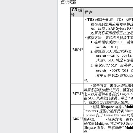
已知问题
CR
编
描述
号
•
TDS
端口号配置 –
TDS
（即
T
换信息的常用应用程序协
用。目前，
SAP Sybase IQ
如果其它应用程序正在使
•
解决方法 –
要找出并解决
TD
1.
在终端中关闭
SCC
，请
--stop
scc.sh
748912
2.
要返回
SCC
端口的列表
--info ports
scc.sh
未运行
SCC
情况下使
3.
在
$SCC/bin
目录中
–
-port tds=
scc.sh
其中
n
是
1025
到
6553
号。
•
警告向导
-
未显示逻辑服
辑服务器添加新成员后，该逻
747312
法 –
打开逻辑服务器的
Logical S
在
SCC
外添加的成员，单击
“
A
”
。该成员节点随即显示出来。
•
创建
Dbspace
向导
- Mult
Resources
视图中选择代表
Multi
Console
打开
Create Dbspace
向
746237
空列表。
•
解决方法 –
在
P
择代表
Multiplex
节点的
IQ Serv
Dbspace
向导。当您单击
“
Mult
点。