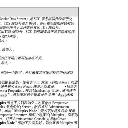
abular Data Stream
）是
SCC
服务器和代理用于交
议。
TDS
端口号设为
9998
，并已在安装期间缺省启
安装程序尚不允许选择其它
TDS
端口号。
用此
TDS
端口号，
SCC
则可能无法正常启动或运行。
S
端口冲突：
输入：
，请输入：
用的任何端口都可能存在冲突。
，输入：
n
5
间的一个数字，并且未被其它应用程序用作端口
务器的新成员 –
使用非
SCC
方法（例如
）向逻
dbisql
辑服务器的
Alert Wizard
未显示新成员。
•
解决方
erver Properties
，转到
Membership
页 面，取消选中
pply
”
，然后重新选中该成员并 单击
“
Apply/OK
iplex
节点下拉列表为空 –
如果您在
Perspective
plex
节点的
IQ Server
，然后通过
Administration
导，单击
“
Multiplex Node
”
旁的下拉箭头后会 显示
erspective Resources
视图中选择
IQ Multiplex
，而不选
er
。打开
Administration Console
并启动
Create
iplex Node
”
旁的下拉箭头时，则会显示
Multiplex
节