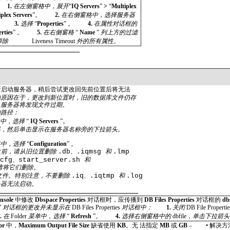
1.
在左侧窗格中，展开
“
IQ Servers
”
>
“
Multiplex
plex Servers
”
。
2.
在右侧窗格中，选择服务器
。
3.
选择
“
Properties
”
。
4.
在属性对话框的
rties
”
。
5.
在右侧窗格
“
Name
”
列上方的过滤
掉除
Liveness Timeout
外的所有属性。
新启动服务器，稍后尝试更改回先前位置后将无法
的原因在于，更改到新位置时，旧的数据库文件仍存
，服务器将发现文件过期。
的路径：
e
中，选择
“
IQ Servers
”
。
器，然后单击显示在服务器名称旁的下拉箭头。
格中，选择
“
Configuration
”
。
之前，请从旧位置删除
.db
、
.iqmsg
和
.lmp
.cfg
、
start_server.sh
和
请将它们删除。
文件。特别注意，不要删除
.iq
、
.iqtmp
和
.log
务器无法启动。
onsole
中修改
Dbspace Properties
对话框时，应传播到
DB Files Properties
对话框的
db
”
对话框的更改并未显示在
DB Files Properties
对话框中：
1.
关闭
DB File Properti
3.
在
Folder
菜单中，选择
“
Refresh
”
。
4.
选择右侧窗格中的
dbfile
，单击下拉箭
tor
中，
Maximum Output File Size
缺省使用
KB
。无 法指定
MB
或
GB
–
•
解决方