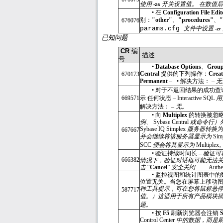
使用
开关设置值。 在数值
-zs
•
在
Configuration File Edi
别：
"other"
、
"procedures"
、
"
676076
params.cfg
文件中设置
-zr
已知问题
CR
编
描述
号
•
Database Options
、
Group
Central
提供的下列操作：
Creat
670173
Permanent
–
•
解决方法： –
无
•
对于不返回结果的成功查
669571
示 任何状态 –
Interactive SQL
用
解决方法： –
无。
•
向
Multiplex
的转换被忽略
例、
Sybase Central
或命令行）
Sybase IQ Simplex
服务器转换
667667
并会继续将该服务器显示为
Sim
SCC
便会将其显示为
Multiplex
•
验证持续时间长 –
验证可
666382
情况下，验证对话框可能无法
击
“
Cancel
”
安全关闭
Authe
•
监控视图和统计图表中的
位置无关。当您在屏幕上移动图
种工具提示，可在您将鼠标悬停
587717
值。）这适用于所有产品模块
题。
•
按
F5
刷新浏览器会注销
Control Center
中的数据，而是