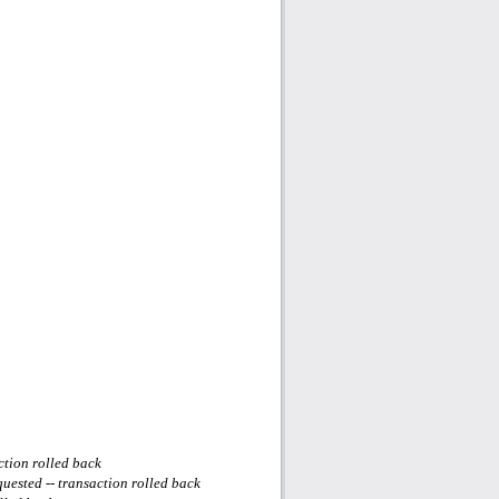
ction rolled back
ested -- transaction rolled back