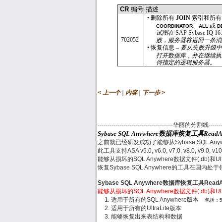
CR
编号
描述
•
删除所有
JOIN
索引和所
、
或
COORDINATOR
ALL
D
试图在
SAP Sybase IQ 16
702052
败，服务器将返回一条消
•
恢复信息 –
要从失败升级
打开数据库，并在继续
何指定的逻辑服务器。
|
|
< 上一个
内容
下一步 >
--------------------------------------华丽的分割线------------
Sybase SQL Anywhere数据库恢复工具Read
之前就已经研发成功了能够从Sybase SQL Any
此工具支持ASA v5.0, v6.0, v7.0, v8.0, v9.0, v10
能够从损坏的SQL Anywhere数据文件(.db)和
恢复Sybase SQL Anywhere的工具在国内
Sybase SQL Anywhere数据库恢复工具Rea
能够从损坏的SQL Anywhere数据文件(.db)和
适用于所有的SQL Anywhere版本
包括：5.x,
适用于所有的UltraLite版本
能够恢复出来表结构和数据