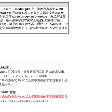
有
LD
索引。在
Multiplex
上，删除所有名为
、
AUTO
的逻辑服务器 –
如果您未删除这些对象并
EFAULT
.0
中运行
，升级则会失
ALTER DATABASE UPGRADE
息，指示使用这些对象时无法进行数据库升级。
中恢复，请关闭
16.0
服务器，通过
SAP Sybase IQ 15.x
执行迁移前删除所有
LD
索引和所有
JOIN
索引以及任
-------------------------------------------------------------
ASADB：
where的DB文件中恢复数据的工具: ReadASADB。
.0, v11.0, v12.0, v16.0, v17.0等版本。
UltraLite数据文件(.udb)上提取数据的非常规恢复工具。
处于领先水平。
dASADB功能
UltraLite数据文件(.udb)上提取数据的非常规恢复工具
6.x,7.x,8.x,9.x,10.x,11.x,12.x,16.x,17.x