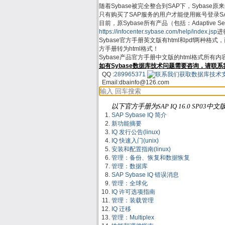
随着Sybase被完全整合到SAP下，Sybase原来的支
只有购买了SAP服务的用户才能使用账号登录SAP Su
目前，原Sybase所有产品（包括：Adaptive Server
https://infocenter.sybase.com/help/index.jsp
进行
Sybase官方手册英文版有html和pdf两种格
方手册转为html格式！
Sybase产品官方手册中文版的html格式所有
如有Sybase数据库技术问题需要咨询，请联系
QQ :
289965371
Email:
dbainfo@126.com
以下官方手册为SAP IQ 16.0 SP03中文
SAP Sybase IQ 简介
新功能摘要
IQ 发行公告(linux)
IQ 快速入门(unix)
安装和配置指南(linux)
管理：备份、恢复和数据恢复
管理：数据库
SAP Sybase IQ 错误消息
管理：全球化
IQ 许可选项指南
管理：装载管理
IQ 迁移
管理：Multiplex