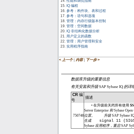
性能和调优指南
IQ 编程
参考：构件块、表和过程
参考：语句和选项
管理：内存行级版本控制
管理：空间数据
IQ 非结构化数据分析
用户定义的函数
管理：用户管理和安全
实用程序指南
|
|
< 上一个
内容
下一步 >
数据库升级的重要信息
有关安装和升级
SAP Sybase IQ
的详
CR
编
描述
号
•
在升级前关闭所有使用
$
Server Enterprise
和
Sybase Open 
750748
位置。
升级
SAP Sybase I
生成
signal 11 (SI
Sybase
应用程序，重启
SAP Syb