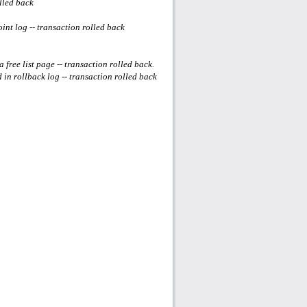
lled back
nt log -- transaction rolled back
free list page -- transaction rolled back.
n rollback log -- transaction rolled back