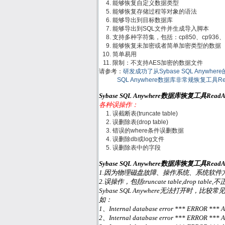
能够恢复自定义数据类型
能够恢复存储过程等对象的语法
能够导出到目标数据库
能够导出到SQL文件并生成导入脚本
支持多种字符集，包括：cp850、cp936、gb
能够恢复未加密或者简单加密类型的数据
简单易用
限制：不支持AES加密的数据文件
请参考：
研发成功了从Sybase SQL Anywh
SQL Anywhere数据库非常规恢复工具R
Sybase SQL Anywhere数据库恢复工具Re
各种误操作：
误截断表(truncate table)
误删除表(drop table)
错误的where条件误删数据
误删除db或log文件
误删除表中的字段
Sybase SQL Anywhere数据库恢复工具Re
1.因为物理磁盘故障、操作系统、系统软件方面或
2.误操作，包括truncate table,drop ta
Sybase SQL Anywhere无法打开时，比较常见的
如：
1、Internal database error *** ERROR *** Asse
2、Internal database error *** ERROR *** Ass