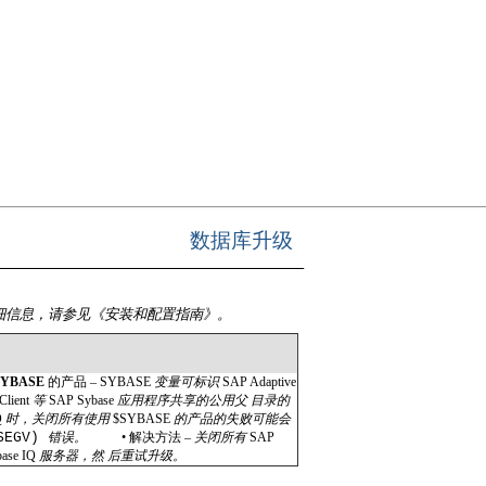
数据库升级
细信息，请参见《安装和配置指南》。
SYBASE
的产品 –
SYBASE
变量可标识
SAP Adaptive
Client
等
SAP Sybase
应用程序共享的公用父 目录的
Q
时，关闭所有使用
$SYBASE
的产品的失败可能会
GSEGV)
错误。
•
解决方法 –
关闭所有
SAP
ase IQ
服务器，然 后重试升级。