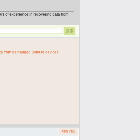
erience in recovering data from
ata from damanged Sybase devices.
RSS
订阅