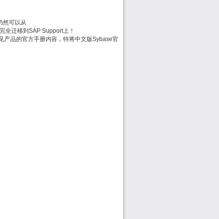
方手册仍然可以从
时会被完全迁移到SAP Support上！
e常见产品的官方手册内容，特将中文版Sybase官