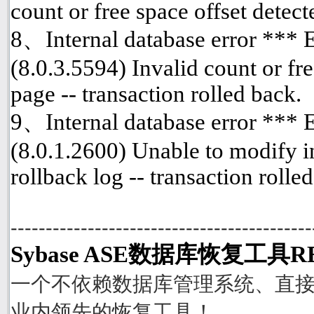
count or free space offset detect
8、Internal database error ***
(8.0.3.5594) Invalid count or fre
page -- transaction rolled back.
9、Internal database error ***
(8.0.1.2600) Unable to modify i
rollback log -- transaction rolle
-------------------------------------------
Sybase ASE数据库恢复工具R
一个不依赖数据库管理系统、直接从
业内领先的恢复工具！