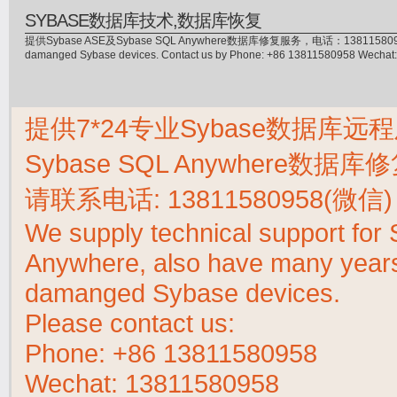
SYBASE数据库技术,数据库恢复
提供Sybase ASE及Sybase SQL Anywhere数据库修复服务，电话：13811580958(微信)，
damanged Sybase devices. Contact us by Phone: +86 13811580958 Wecha
提供7*24专业Sybase数据库远程
Sybase SQL Anywhere数据
请联系电话:
13811580958(微信)
We supply technical support fo
Anywhere, also have many years 
damanged Sybase devices.
Please contact us:
Phone:
+86 13811580958
Wechat: 13811580958