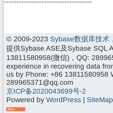
-----------------------------------
© 2009-2023
Sybase数据库技
提供Sybase ASE及Sybase SQ
13811580958(微信)，QQ: 289965
experience in recovering data f
us by Phone: +86 13811580958 
289965371@qq.com
京ICP备2020043699号-2
Powered by
WordPress
|
SiteMap
51La