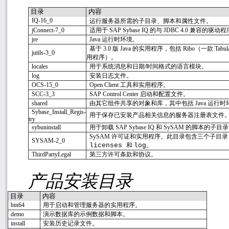
目录
内容
IQ-16_0
运行服务器所需的子目录、脚本和属性文件。
jConnect-7_0
适用于
SAP Sybase IQ
的与
JDBC 4.0
兼容的驱动程
jre
Java
运行时环境。
基于
3.0
版
Java
的实用程序，包括
Ribo
（一款
Tabul
jutils-3_0
用程序）。
locales
用于系统消息和日期
/
时间格式的语言模块。
log
安装日志文件。
OCS-15_0
Open Client
工具和实用程序。
SCC-3_3
SAP Control Center
启动和配置文件。
shared
由其它组件共享的对象和库，其中包括
Java
运行时
Sybase_Install_Regis-
用于保存已安装产品相关信息的服务器注册表文件
try
sybuninstall
用于卸载
SAP Sybase IQ
和
SySAM
的脚本的子目录
SySAM
许可证和实用程序。此目录包含三个子目录
SYSAM-2_0
licenses
和
log
。
ThirdPartyLegal
第三方许可条款和协议。
产品安装目录
目录
内容
bin64
用于启动和管理服务器的实用程序。
demo
演示数据库的示例数据和脚本。
install
安装历史记录文件。