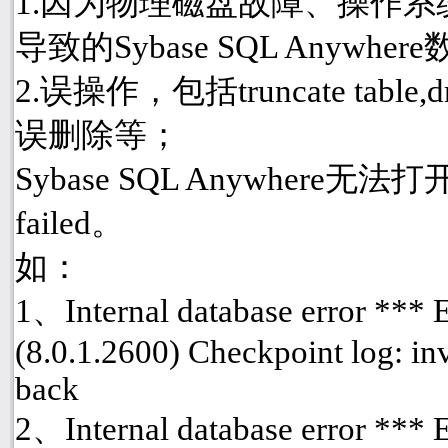
1.因为物理磁盘故障、操作
导致的Sybase SQL Anyw
2.误操作，包括truncate table
误删除等；
Sybase SQL Anywhere
failed。
如：
1、Internal database error ***
(8.0.1.2600) Checkpoint log: inv
back
2、Internal database error ***