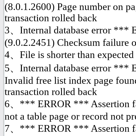
(8.0.1.2600) Page number on pa
transaction rolled back
3、Internal database error ***
(9.0.2.2451) Checksum failure o
4、File is shorter than expected
5、Internal database error *** 
Invalid free list index page fou
transaction rolled back
6、*** ERROR *** Assertion fai
not a table page or record not p
7、*** ERROR *** Assertion fai