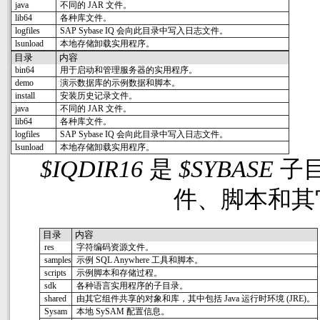
java
不同的
JAR
文件。
lib64
各种库文件。
logfiles
SAP Sybase IQ
会向此目录中写入日志文件。
lsunload
本地存储卸载实用程序。
目录
内容
bin64
用于启动和管理服务器的实用程序。
demo
演示数据库的示例数据和脚本。
install
安装历史记录文件。
java
不同的
JAR
文件。
lib64
各种库文件。
logfiles
SAP Sybase IQ
会向此目录中写入日志文件。
lsunload
本地存储卸载实用程序。
$IQDIR16
$SYBASE
是
子
件、脚本和其
目录
内容
res
字符编码资源文件。
samples
示例
SQL Anywhere
工具和脚本。
scripts
示例脚本和存储过程。
sdk
各种语言实用程序的子目录。
shared
由其它组件共享的对象和库，其中包括
Java
运行时环境
(JRE)
。
Sysam
本地
SySAM
配置信息。