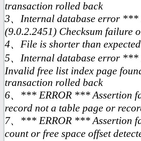
transaction rolled back
3、Internal database error ***
(9.0.2.2451) Checksum failure o
4、File is shorter than expected
5、Internal database error ***
Invalid free list index page fou
transaction rolled back
6、*** ERROR *** Assertion fai
record not a table page or reco
7、*** ERROR *** Assertion fai
count or free space offset detec