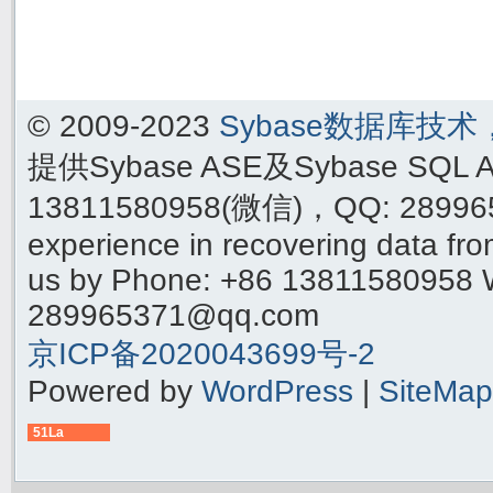
© 2009-2023
Sybase数据库技
提供Sybase ASE及Sybase SQ
13811580958(微信)，QQ: 289965
experience in recovering data f
us by Phone: +86 13811580958 
289965371@qq.com
京ICP备2020043699号-2
Powered by
WordPress
|
SiteMap
51La