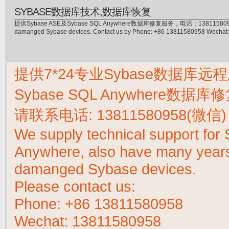
SYBASE数据库技术,数据库恢复
提供Sybase ASE及Sybase SQL Anywhere数据库修复服务，电话：13811580958(微信)，
damanged Sybase devices. Contact us by Phone: +86 13811580958 Wecha
提供7*24专业Sybase数据库远程
Sybase SQL Anywhere数据
请联系电话:
13811580958(微信)
We supply technical support fo
Anywhere, also have many years 
damanged Sybase devices.
Please contact us:
Phone:
+86 13811580958
Wechat: 13811580958