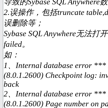
导致的Sybase SQL Anyw
2.误操作，包括truncate table
误删除等；
Sybase SQL Anywhere无
failed。
如：
1、Internal database error ***
(8.0.1.2600) Checkpoint log: inv
back
2、Internal database error ***
(8.0.1.2600) Page number on pa