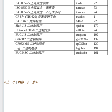
ISO 8859-5
土耳其文字典
turdict
72
ISO 8859-5
土耳其文，无重音
turnoac
73
ISO 8859-5
土耳其文，不分大小写
turnocs
74
CP 874 (TIS 620)
皇家泰语字典
thaidict
1
ISO 14651
排序标准
14651
22
Shift-JIS
二进制顺序
sjisbin
179
Unicode UTF-8
二进制排序
utf8bin
24
EUC JIS
二进制顺序
eucjisbn
192
GB2312
二进制顺序
gb2312bn
137
CP932 MS
二进制顺序
cp932bin
129
Big5
二进制顺序
big5bin
194
EUC KSC
二进制顺序
euckscbn
161
|
|
< 上一个
内容
下一步 >