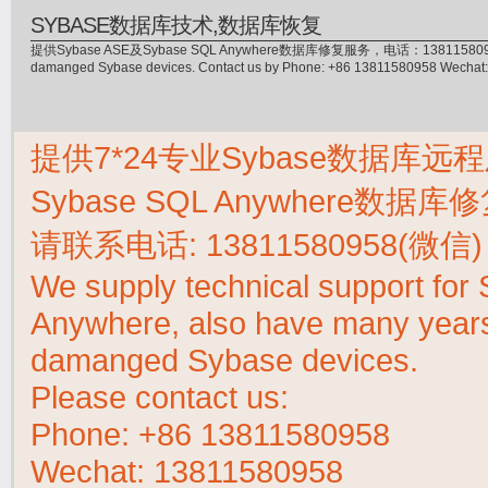
SYBASE数据库技术,数据库恢复
提供Sybase ASE及Sybase SQL Anywhere数据库修复服务，电话：13811580958(微信)，
damanged Sybase devices. Contact us by Phone: +86 13811580958 Wecha
提供7*24专业Sybase数据库远程
Sybase SQL Anywhere数据
请联系电话:
13811580958(微信)
We supply technical support fo
Anywhere, also have many years 
damanged Sybase devices.
Please contact us:
Phone:
+86 13811580958
Wechat: 13811580958