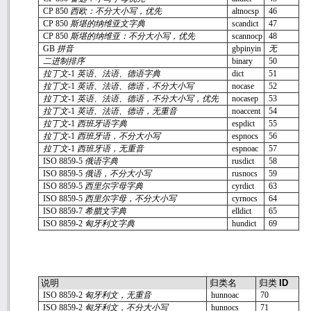
CP 850
西欧：不分大小写，优先
altnocsp
46
CP 850
斯堪的纳维亚文字典
scandict
47
CP 850
斯堪的纳维亚：不分大小写，优先
scannocp
48
GB
拼音
gbpinyin
无
二进制排序
binary
50
拉丁文
-1
英语、法语、德语字典
dict
51
拉丁文
-1
英语、法语、德语，不分大小写
nocase
52
拉丁文
-1
英语、法语、德语，不分大小写，优先
nocasep
53
拉丁文
-1
英语、法语、德语，无重音
noaccent
54
拉丁文
-1
西班牙语字典
espdict
55
拉丁文
-1
西班牙语，不分大小写
espnocs
56
拉丁文
-1
西班牙语，无重音
espnoac
57
ISO 8859-5
俄语字典
rusdict
58
ISO 8859-5
俄语，不分大小写
rusnocs
59
ISO 8859-5
西里尔字母字典
cyrdict
63
ISO 8859-5
西里尔字母，不分大小写
cyrnocs
64
ISO 8859-7
希腊文字典
elldict
65
ISO 8859-2
匈牙利文字典
hundict
69
说明
归类名
归类
ID
ISO 8859-2
匈牙利文，无重音
hunnoac
70
ISO 8859-2
匈牙利文，不分大小写
hunnocs
71