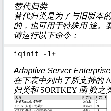
替代归类
替代归类是为了与旧版本
的，也可用于特殊用 途。
请运行以下命令：
iqinit -l+
Adaptive Server Enterpris
在下表中列出了所支持的
A
归类和
SORTKEY
函 数之
说明
归类名
归类
ID
缺省
Unicode
多语言
default
0
CP 850
备选：无重音
altnoacc
39
CP 850
备选：小写字母优先
altdict
45