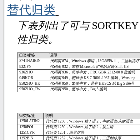
替代归类
下表列出了可与
SORTKE
性归类。
归类标签
说明
874THAIBIN
代码页
874
，
Windows
泰语，
ISO8859-11
，二进制排序
932JPN
代码页
932
，带有
Microsoft
扩展的日语
Shift-JIS
936ZHO
代码页
936
，简体中文，
PRC GBK 2312-80 8
位编码
949KOR
代码页
949
，朝鲜语
KS C 5601-1987
编码，
Wansung
950ZHO_HK
代码页
950
，繁体中文，具有
HKSCS
的
Big 5
编码
950ZHO_TW
代码页
950
，繁体中文，
Big 5
编码
归类标签
说明
1250LATIN2
代码页
1250
，
Windows
拉丁语
2
，中欧语言
/
东欧语言
1250POL
代码页
1250
，
Windows
拉丁语
2
，波兰语
1251CYR
代码页
1251
，西里尔语
1252BIN
代码页
1252
，
Windows
拉丁语
1
，二进制排序