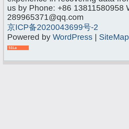
us by Phone: +86 13811580958 
289965371@qq.com
京ICP备2020043699号-2
Powered by
WordPress
|
SiteMap
51La