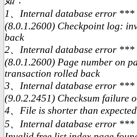
1、Internal database error ***
(8.0.1.2600) Checkpoint log: inv
back
2、Internal database error ***
(8.0.1.2600) Page number on pa
transaction rolled back
3、Internal database error ***
(9.0.2.2451) Checksum failure o
4、File is shorter than expected
5、Internal database error ***
Invalid free list index page fou