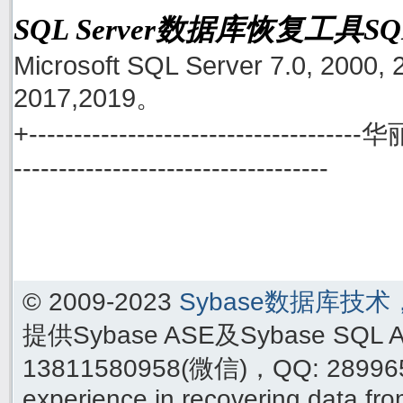
SQL Server数据库恢复工具S
Microsoft SQL Server 7.0, 2000, 
2017,2019。
+------------------------------------
-----------------------------------
© 2009-2023
Sybase数据库技
提供Sybase ASE及Sybase SQ
13811580958(微信)，QQ: 289965
experience in recovering data f