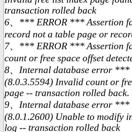
transaction rolled back
6、*** ERROR *** Assertion fai
record not a table page or reco
7、*** ERROR *** Assertion fai
count or free space offset detec
8、Internal database error ***
(8.0.3.5594) Invalid count or fre
page -- transaction rolled back.
9、Internal database error ***
(8.0.1.2600) Unable to modify i
log -- transaction rolled back