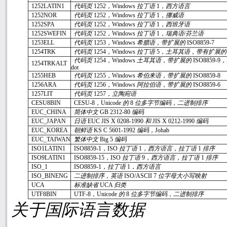
1252LATIN1
代码页
1252
，
Windows
拉丁语
1
，西方语言
1252NOR
代码页
1252
，
Windows
拉丁语
1
，挪威语
1252SPA
代码页
1252
，
Windows
拉丁语
1
，西班牙语
1252SWEFIN
代码页
1252
，
Windows
拉丁语
1
，瑞典语
/
芬兰语
1253ELL
代码页
1253
，
Windows
希腊语，带扩展的
ISO8859-7
1254TRK
代码页
1254
，
Windows
拉丁语
5
，土耳其语，带有扩展
代码页
1254
，
Windows
土耳其语，带扩展的
ISO8859-9
，
1254TRKALT
dot
1255HEB
代码页
1255
，
Windows
希伯来语，带扩展的
ISO8859-8
1256ARA
代码页
1256
，
Windows
阿拉伯语，带扩展的
ISO8859-6
1257LIT
代码页
1257
，立陶宛语
CESU8BIN
CESU-8
，
Unicode
的
8
位多字节编码，二进制排序
EUC_CHINA
简体中文
GB 2312-80
编码
EUC_JAPAN
日语
EUC JIS X 0208-1990
和
JIS X 0212-1990
编码
EUC_KOREA
朝鲜语
KS C 5601-1992
编码，
Johab
EUC_TAIWAN
繁体中文
Big 5
编码
ISO1LATIN1
ISO8859-1
，
ISO
拉丁语
1
，西方语言，拉丁语
1
排序
ISO9LATIN1
ISO8859-15
，
ISO
拉丁语
9
，西方语言，拉丁语
1
排序
ISO_1
ISO8859-1
，拉丁语
1
，西方语言
ISO_BINENG
二进制排序，英语
ISO/ASCII 7
位字母大小写映射
UCA
标准缺省
UCA
归类
UTF8BIN
UTF-8
，
Unicode
的
8
位多字节编码，二进制排序
关于国际语言数据