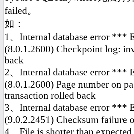
failed。
如：
1、Internal database error ***
(8.0.1.2600) Checkpoint log: inv
back
2、Internal database error ***
(8.0.1.2600) Page number on pa
transaction rolled back
3、Internal database error ***
(9.0.2.2451) Checksum failure o
4、File is shorter than expected