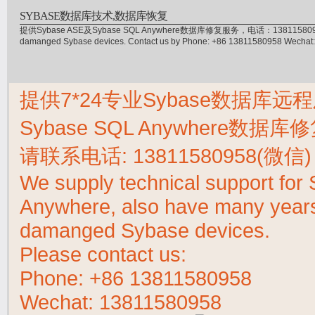
SYBASE数据库技术,数据库恢复
提供Sybase ASE及Sybase SQL Anywhere数据库修复服务，电话：13811580958(微信)，
damanged Sybase devices. Contact us by Phone: +86 13811580958 Wecha
提供7*24专业Sybase数据库远程
Sybase SQL Anywhere数据
请联系电话:
13811580958(微信)
We supply technical support fo
Anywhere, also have many years 
damanged Sybase devices.
Please contact us:
Phone:
+86 13811580958
Wechat: 13811580958