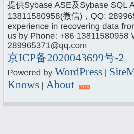
提供Sybase ASE及Sybase SQ
13811580958(微信)，QQ: 289965
experience in recovering data f
us by Phone: +86 13811580958 
289965371@qq.com
京ICP备2020043699号-2
WordPress
Site
Powered by
|
Knows
About
|
51La