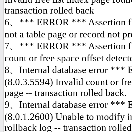
transaction rolled back
6、*** ERROR *** Assertion fai
not a table page or record not p
7、*** ERROR *** Assertion fai
count or free space offset detect
8、Internal database error ***
(8.0.3.5594) Invalid count or fre
page -- transaction rolled back.
9、Internal database error ***
(8.0.1.2600) Unable to modify i
rollback log -- transaction rolle