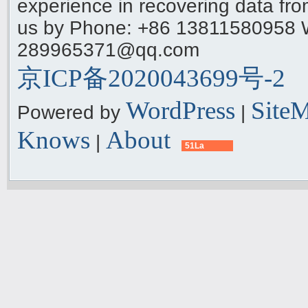
experience in recovering data f
us by Phone: +86 13811580958 
289965371@qq.com
京ICP备2020043699号-2
WordPress
Site
Powered by
|
Knows
About
|
51La