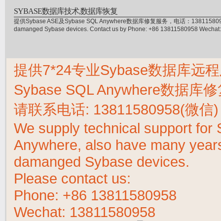
SYBASE数据库技术,数据库恢复
提供Sybase ASE及Sybase SQL Anywhere数据库修复服务，电话：13811580958(微信)，
damanged Sybase devices. Contact us by Phone: +86 13811580958 Wecha
提供7*24专业Sybase数据库远程
Sybase SQL Anywhere数据
请联系电话:
13811580958(微信)
We supply technical support fo
Anywhere, also have many years 
damanged Sybase devices.
Please contact us:
Phone:
+86 13811580958
Wechat: 13811580958