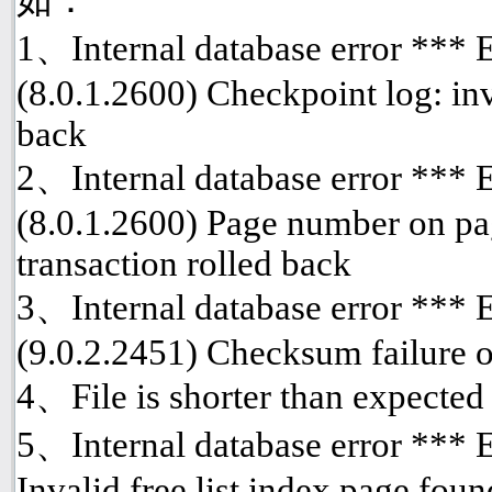
1、Internal database error ***
(8.0.1.2600) Checkpoint log: inv
back
2、Internal database error ***
(8.0.1.2600) Page number on pa
transaction rolled back
3、Internal database error ***
(9.0.2.2451) Checksum failure o
4、File is shorter than expected
5、Internal database error *** 
Invalid free list index page fou