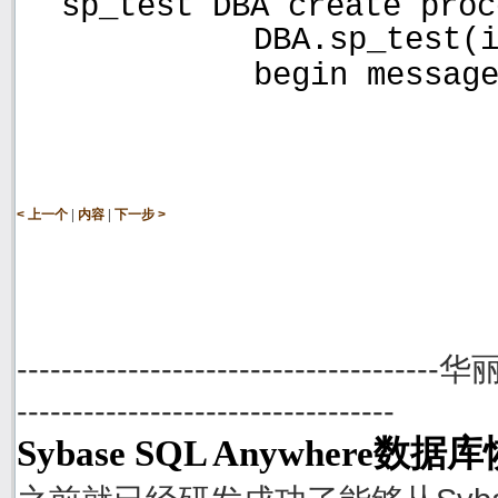
sp_test DBA create proc
DBA.sp_test(
begin messag
|
|
< 上一个
内容
下一步 >
--------------------------------------
----------------------------------
Sybase SQL Anywhere数