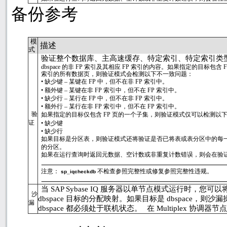
备份参考
模
描述
式
验证整个数据库、主高速缓存、特定索引、特定索引类
dbspace
的非
FP
索引及其相应
FP
索引的内容。如果指定的目标包含
索引的所有数据页，则验证模式会检测以下不一致问题：
•
缺少键 – 某键在
FP
中，但不在非
FP
索引中。
•
额外键 – 某键在非
FP
索引中，但不在
FP
索引中。
•
缺少行 – 某行在
FP
中，但不在非
FP
索引中。
•
额外行 – 某行在非
FP
索引中，但不在
FP
索引中。
验
如果指定的目标仅包含
FP
页的一个子集，则验证模式仅可以检测以
证
•
缺少键
•
缺少行
如果目标是分区表，则验证模式还将验证是否已将表或表分区中的每
的分区。
如果在运行查询时返回元数据、空计数或非重复计数错误，则会在验
注意：
不检查参照完整性或修复参照完整性违规。
sp_iqcheckdb
当
SAP Sybase IQ
服务器以单节点模式运行时，您可以
沙
dbspace
目标的分配映射。如果目标是
dbspace
，则沙漏
漏
dbspace
都必须处于联机状态。
在
Multiplex
协调器节