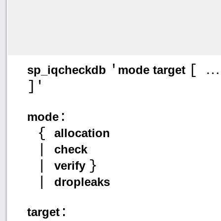
'
[
sp_iqcheckdb
mode target
]'
:
mode
{
allocation
|
check
|
}
verify
|
dropleaks
:
target