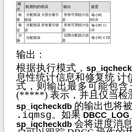
模
检测到的错误
输出
速度
式
检
分配错误 大部分索引
所有可用统计信
每小时
查
错误
息
60GB
验
分配错误 所有索引错
所有可用统计信
每小时
15
证
误
息
GB
沙
仅限分配统计信
分配错误
每小时
4 TB
漏
息
输出：
根据执行模式，
sp_iqchec
息性统计信息和修复统 计
式，则输出最多可能包含
(*****)
表示，并且仅当检
的输出也将
sp_iqcheckdb
。如果
.iqmsg
DBCC_LOG
会将进度消
sp_iqcheckdb