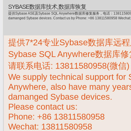
SYBASE数据库技术,数据库恢复
提供Sybase ASE及Sybase SQL Anywhere数据库修复服务，电话：13811580958(微信)，
damanged Sybase devices. Contact us by Phone: +86 13811580958 Wecha
提供7*24专业Sybase数据库远程
Sybase SQL Anywhere数据
请联系电话:
13811580958(微信)
We supply technical support fo
Anywhere, also have many years 
damanged Sybase devices.
Please contact us:
Phone:
+86 13811580958
Wechat: 13811580958