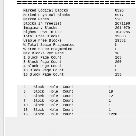
=======================
Marked Logical Blocks
8320
Marked Physical Blocks
5917
Marked Pages
520
Blocks in Freelist
2071196
Imaginary Blocks
2014079
Highest PBN in Use
1049285
Total Free Blocks
19683
Usable Free Blocks
19382
% Total Space Fragmented
1
% Free Space Fragmented
1
Max Blocks Per Page
16
1 Block Page Count
165
3 Block Page Count
200
4 Block Page Count
1
10 Block Page Count
1
16 Block Page Count
153
2
Block
Hole
Count
1
3
Block
Hole
Count
19
6
Block
Hole
Count
12
7
Block
Hole
Count
1
10
Block
Hole
Count
1
15
Block
Hole
Count
1
16
Block
Hole
Count
1220