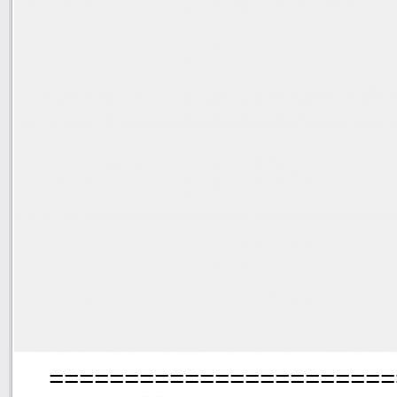
=======================