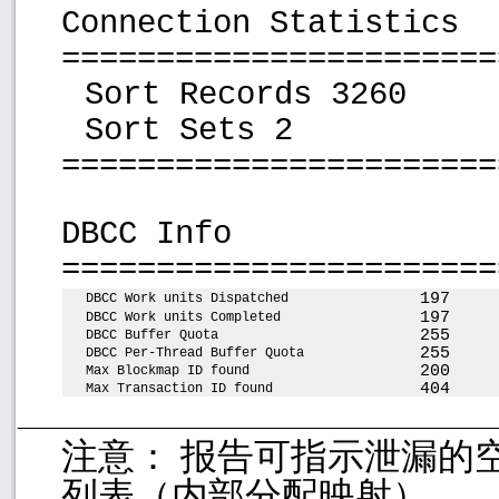
Connection Statistics
=======================
Sort Records 3260
Sort Sets 2
=======================
DBCC Info
=======================
197
DBCC Work units Dispatched
197
DBCC Work units Completed
255
DBCC Buffer Quota
255
DBCC Per-Thread Buffer Quota
200
Max Blockmap ID found
404
Max Transaction ID found
注意： 报告可指示泄漏的
列表（内部分配映射）