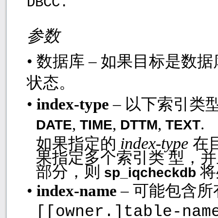
DBCC.
参数
•
数据库 – 如果目标是数
状态。
•
index-type
– 以下索引类
,
,
,
.
DATE
TIME
DTTM
TEXT
index-type
如果指定的
在
果指定多个索引类 型，
部分，则
将
sp_iqcheckdb
•
index-name
– 可能包含
[[owner.]table-nam