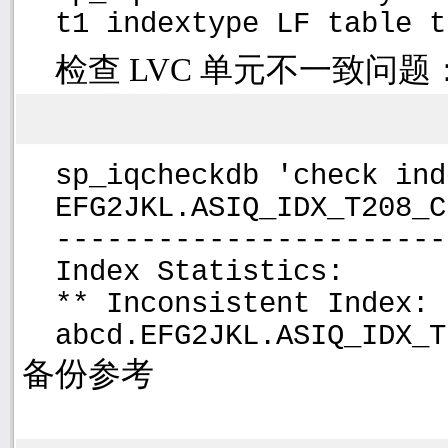
t1 indextype LF table t
检查
LVC
单元不一致问题
sp_iqcheckdb 'check ind
EFG2JKL.ASIQ_IDX_T208_C
-----------------------
Index Statistics:
** Inconsistent Index:
abcd.EFG2JKL.ASIQ_IDX_T
备份参考