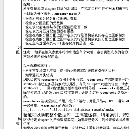
配块）。
检测数据库或
dbspace
目标的泄漏块（在指定目标中任何对象都未声
当目标为分区表时，
为：
allocation mode
•
检查所有表分区分配位图的元数据
•
检查表分配位图的元数据
•
验证块映射条目与表的分配位图是否一致
•
验证表的分区分配位图没有重叠
•
检查在表的分区分配位图中定义的行是否构成表的存在位图的超集
•
检查在表的分区分配位图中定义的行是否构成表的分配位图的超集
•
验证主高速缓存页与
IQ
主存储库页是否一致。
分
配
注意： 如果在输入参数字符串中指定单个索引、索引类型或表的名称
不能检查所有分配问题。
以分配模式运行：
•
检测重复块或无主块（使用数据库或特定表或索引作为目标）
•
如果遇到页头错误
DBCC
选项
仅用于分配模式。
与强制恢复一起
resetclocks
resetclocks
Multiplex
辅助服务器转换成协调器。有关
Multiplex
功能的信息，请参
Multiplex
》。一旦内部数据库版本控制时钟落后，
将更正
resetclocks
除非咨询过
SAP Sybase IQ
技术支持，否则请勿将
选项用
resetclocks
的。
选项必须在单用户模式下运行，并且只能与
DBCC
语句
resetclocks
al
一起使用。
的语法为：
resetclocks
sp_iqcheckdb 'allocation database resetclocks'
验证可以读取整个数据库、主高速缓存、特定索引、特
检
区或特定
dbspace
的所有数据库页。如果表已分区，则检查模式将检
查
位图。
如果在运行查询时返回元数据、空计数或非重复计数错误，则会在检