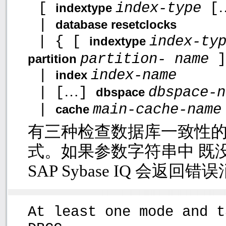
[
index-type
[
indextype
|
database resetclocks
| { [
index-ty
indextype
partition- name
]
partition
|
index-name
index
…
| [
]
dbspace-n
dbspace
|
main-cache-name
cache
有三种检查数据库一致性
式。如果参数字符串中 既
SAP Sybase IQ
会返回错误
At least one mode and t