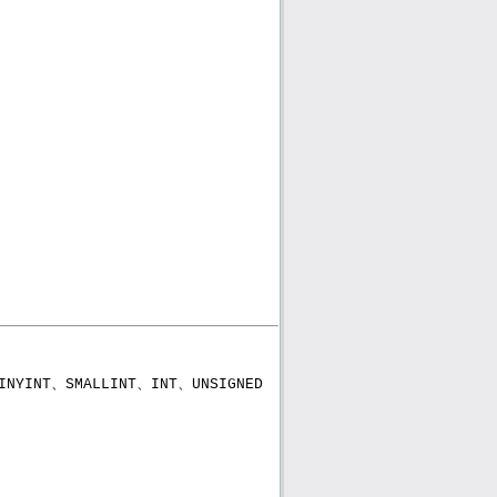
、
、
、
INYINT
SMALLINT
INT
UNSIGNED