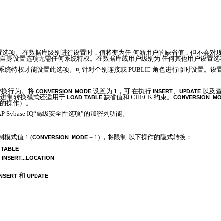
置选项。在数据库级别进行设置时，值将变为任 何新用户的缺省值，但不会对
自身设置选项无需任何系统特权。在数据库或用户级别为 任何其他用户设置选
系统特权才能设置此选项。可针对个别连接或
PUBLIC
角色进行临时设置。设
转换行为。将
设置为
1
，可 在执行
、
以及
CONVERSION_MODE
INSERT
UPDATE
二进制转换模式还适用于
缺省值和
CHECK
约束。
LOAD TABLE
CONVERSION_MO
义的操作）。
P Sybase IQ
“高级安全性选项”的加密列功能。
制模式值
1 (
= 1)
，将限制 以下操作的隐式转换：
CONVERSION_MODE
 TABLE
和
INSERT...LOCATION
和
INSERT
UPDATE