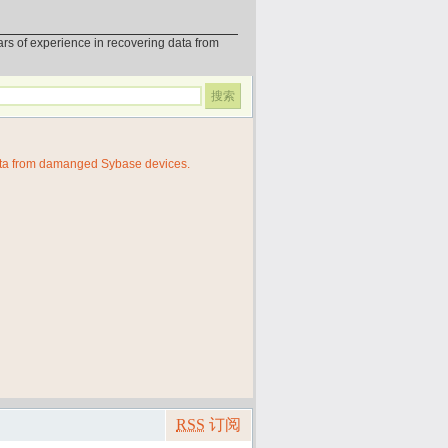
erience in recovering data from
ata from damanged Sybase devices.
RSS
订阅