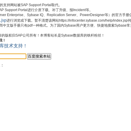
持网站被SAP Support Portal取代。
pport Portal进行介质下载、补丁升级、报Incident等。
 Enterprise、Sybase IQ、Replication Server、PowerDesigner等）的官
.jsp
进行浏览或下载。暂不清楚该网站https://infocenter.sybase.com/help/index
式，而中文版手册只有pdf一种格式。为了国内Sybase用户更方便、快捷地搜索Sybas
内容的版权归SAP公司所有！本博客站长是Sybase数据库的铁杆粉丝！
我！
版：