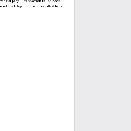
e list page -- transaction rolled back.
rollback log -- transaction rolled back