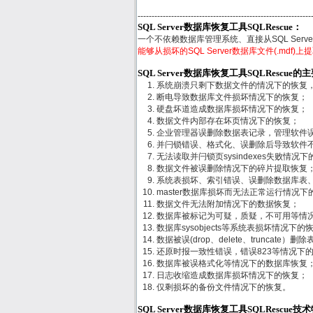
--------------------------------------------------------------
SQL Server数据库恢复工具SQLRescue：
一个不依赖数据库管理系统、直接从SQL Ser
能够从损坏的SQL Server数据库文件(.mdf
SQL Server数据库恢复工具SQLRescue
系统崩溃只剩下数据文件的情况下的恢复
断电导致数据库文件损坏情况下的恢复；
硬盘坏道造成数据库损坏情况下的恢复；
数据文件内部存在坏页情况下的恢复；
企业管理器误删除数据表记录，管理软件
并闩锁错误、格式化、误删除后导致软件
无法读取并闩锁页sysindexes失败情况
数据文件被误删除情况下的碎片提取恢复
系统表损坏、索引错误、误删除数据库表
master数据库损坏而无法正常运行情况下
数据文件无法附加情况下的数据恢复；
数据库被标记为可疑，质疑，不可用等情
数据库sysobjects等系统表损坏情况下的
数据被误(drop、delete、truncate
还原时报一致性错误，错误823等情况下
数据库被误格式化等情况下的数据库恢复
日志收缩造成数据库损坏情况下的恢复；
仅剩损坏的备份文件情况下的恢复。
SQL Server数据库恢复工具SQLRescue技