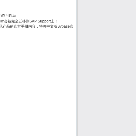
方手册仍然可以从
.jsp何时会被完全迁移到SAP Support上！
e常见产品的官方手册内容，特将中文版Sybase官