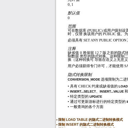
0, 1
默认值
0
范围
可在数据库
(PUBLIC)
或用户级别设
时，仅替 换该用户的
PUBLIC
值。为
必须具有
SET ANY PUBLIC OPTION
注释
缺省值
0
将保留
12.7
版之前的隐式
制数据 类型的隐式转换。这种限制
换（这种转换可 导致在语义上无意
用户必须获得专门许可，才能使用
SA
隐式转换限制
选项限制为二进
CONVERSION_MODE
•
具有
CHECK
约束或缺省值的
LOAD
•
、
INSERT...SELECT
INSERT...VALUE
•
特定类型的
UPDATE
•
通过可更新游标进行的特定类型的
•
一般查询的各个方面
限制 LOAD TABLE 的隐式二进制转换模式
限制 INSERT 的隐式二进制转换模式