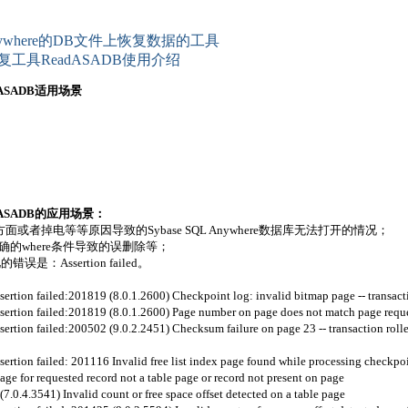
Anywhere的DB文件上恢复数据的工具
恢复工具ReadASADB使用介绍
adASADB适用场景
adASADB的应用场景：
者掉电等等原因导致的Sybase SQL Anywhere数据库无法打开的情况；
ble,不正确的where条件导致的误删除等；
错误是：Assertion failed。
rtion failed:201819 (8.0.1.2600) Checkpoint log: invalid bitmap page -- transact
rtion failed:201819 (8.0.1.2600) Page number on page does not match page reques
rtion failed:200502 (9.0.2.2451) Checksum failure on page 23 -- transaction roll
tion failed: 201116 Invalid free list index page found while processing checkpoin
 for requested record not a table page or record not present on page
.4.3541) Invalid count or free space offset detected on a table page