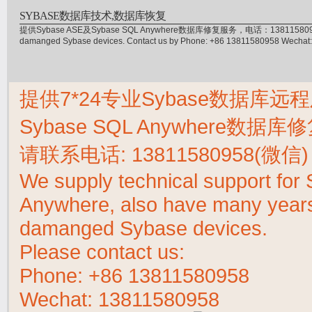
SYBASE数据库技术,数据库恢复
提供Sybase ASE及Sybase SQL Anywhere数据库修复服务，电话：13811580958(微信)，
damanged Sybase devices. Contact us by Phone: +86 13811580958 Wecha
提供7*24专业Sybase数据库远程
Sybase SQL Anywhere数据
请联系电话:
13811580958(微信)
We supply technical support fo
Anywhere, also have many years 
damanged Sybase devices.
Please contact us:
Phone:
+86 13811580958
Wechat: 13811580958