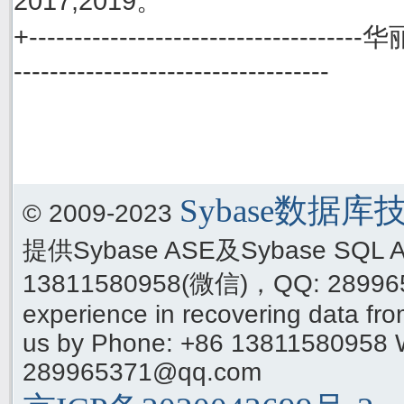
2017,2019。
+------------------------------------
-----------------------------------
Sybase数据
© 2009-2023
提供Sybase ASE及Sybase SQ
13811580958(微信)，QQ: 289965
experience in recovering data f
us by Phone: +86 13811580958 
289965371@qq.com