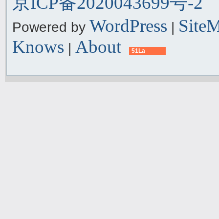
京ICP备2020043699号-2
WordPress
Site
Powered by
|
Knows
About
|
51La