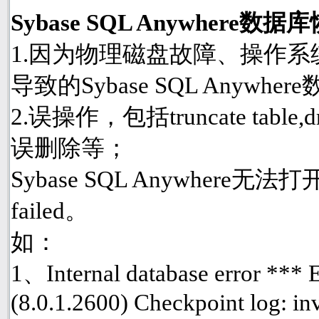
Sybase SQL Anywher
1.因为物理磁盘故障、操作
导致的Sybase SQL Anyw
2.误操作，包括truncate table
误删除等；
Sybase SQL Anywhere
failed。
如：
1、Internal database error ***
(8.0.1.2600) Checkpoint log: inv